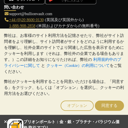
問い合わせ
support@bullionvault.com
+44 (0)20 8600 0130
(英国及び英国外から)
1-888-908-2858
(米国およびカナダからの無料番号)
弊社は、お客様のサイト利用方法を記憶させたり、弊社がサイト訪
クリックして通話を開始
問者をより理解し、サイト訪問者がサイトをどのように利用するか
営業時間:
を理解し、社外企業のサイトでより関連した広告を表示するために
9:00～20:30 (英国), 月曜日から金曜日
クッキーを利用します（それは、弊社外の企業である場合もありま
17:00～2:30（日本時間）, 月曜日から金曜日
す。）この詳細をお知りになりたければ、弊社の
利用規約中のプ
Galmarley Ltd T/A BullionVault
ライバシーに関して
と
クッキー（Cookie）の利用について
をご覧
3 Shortlands (7th Floor)
ください。
Hammersmith
弊社がクッキーを利用することを同意いただける場合は、「同意す
London
る」をクリック、もしくは「オプション」を選択し、クッキーの利
W6 8DA
用方法をお選びください。
United Kingdom
注:
貴金属の価値は下落することもあれば上昇することもありま
オプション
同意する
す。過去の傾向は、将来の価格の動きを保証するものではありませ
ん。BullionVaultのウェブサイト上、もしくはBullionVaultとのコミ
ュニケーション上のいかなる内容も、投資に関する助言ではありま
ブリオンボールト：金・銀・プラチナ・パラジウム価
せん。顧客は、金及び銀地金を所有することが適切かどうかを判断
格/取引アプリ