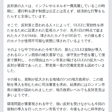
反対派の人々は、インフレやエネルギー費高騰しているこの時
期に、通行料を課す制度は公正とは言えず、経済的な打撃をも
たらすと主張しています。
そこで、反対派と思われる人々によって、ULEZに実効性を持
たせるために設置された監視カメラが、先月1日の時点で盗ま
れたカメラが164台、壊されたカメラが185台で、その後も多く
のカメラが使用不可能な状態に壊されているようです。
そのような中で行われた今年7月の、新たにULEZ規制が導入
されるロンドン西部の補欠選挙では、保守党が予想を覆して僅
差で勝利し、その理由はカーン市長が掲げるULEZの拡大への
反対が要因であったと、野党第一党の労働党党首も認めていま
した。
その後も、規制が拡大される地域の5つの地方政府が、この規
制を導入を拒むために司法審査を求め、結果的にはロンドン市
長の施策が認められましたが、地方政府レベルでも反対意見は
多いようです。
環境問題が重要視される中で、強い反対を受けながらも今回の
規制の導入を行ったカーン市長ですが、今後もさらに科学的な