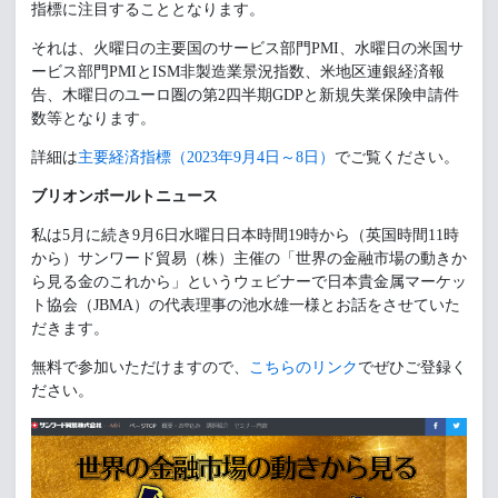
指標に注目することとなります。
それは、火曜日の主要国のサービス部門PMI、水曜日の米国サ
ービス部門PMIとISM非製造業景況指数、米地区連銀経済報
告、木曜日のユーロ圏の第2四半期GDPと新規失業保険申請件
数等となります。
詳細は
主要経済指標（2023年9月4日～8日）
でご覧ください。
ブリオンボールトニュース
私は5月に続き9月6日水曜日日本時間19時から（英国時間11時
から）サンワード貿易（株）主催の「世界の金融市場の動きか
ら見る金のこれから」というウェビナーで日本貴金属マーケッ
ト協会（JBMA）の代表理事の池水雄一様とお話をさせていた
だきます。
無料で参加いただけますので、
こちらのリンク
でぜひご登録く
ださい。