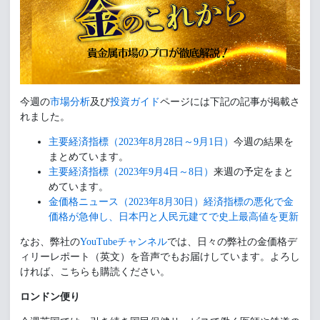
今週の
市場分析
及び
投資ガイド
ページには下記の記事が掲載さ
れました。
主要経済指標（2023年8月28日～9月1日）
今週の結果を
まとめています。
主要経済指標（2023年9月4日～8日）
来週の予定をまと
めています。
金価格ニュース（2023年8月30日）経済指標の悪化で金
価格が急伸し、日本円と人民元建てで史上最高値を更新
なお、弊社の
YouTubeチャンネル
では、日々の弊社の金価格デ
ィリーレポート（英文）を音声でもお届けしています。よろし
ければ、こちらも購読ください。
ロンドン便り