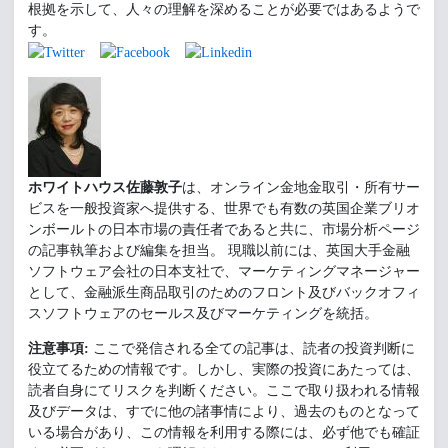
根拠を示して、人々の理解を深めることが必要ではあるようで
す。
ホワイトハウス佐藤敦子
は、オンライン金地金取引・所有サー
ビスを一般投資家へ提供する、世界でも有数の英国企業ブリオ
ンボールトの日本市場の責任者であると共に、市場分析ページ
の記事執筆および編集を担当。 現職以前には、英国大手金融
ソフトウェア会社の日本支社で、マーケティングマネージャー
として、金融派生商品取引のためのフロント及びバックオフィ
スソフトウェアのセールス及びマーケティングを統括。
注意事項:
ここで発信される全ての記事は、読者の投資判断に
役立てるための情報です。しかし、実際の投資にあたっては、
読者自身にてリスクを判断ください。ここで取り扱われる情報
及びデータは、すでに他の諸事情により、過去のものとなって
いる場合があり、この情報を利用する際には、必ず他でも確証