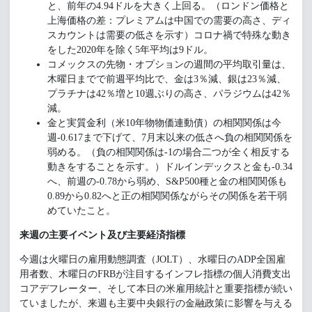
と、前年の4.94ドルを大きく上回る。（ロンドン価格と
上海価格の差：プレミアムは中国での需要の高さ、ディ
スカウントは需要の低さを示す）コロナ禍で特殊な動き
をした2020年を除く5年平均は9ドル。
コメックスの先物・オプションの週間の平均取引量は、
木曜日までで前週平均比で、金は3％減、銀は23％減、
プラチナは42％増と10週ぶりの高さ、パラジウムは42％
減。
金と実質金利（米10年物物価連動債）の相関関係は今
週-0.617まで下げて、7月末以来の低さへ負の相関関係を
弱める。（負の相関関係は-1の場合二つが全く相反する
動きをすることを示す。）ドルインデックスと金も-0.34
へ、前週の-0.78から弱め、S&P500種と金の相関関係も
0.89から0.82へと正の相関関係ながらその関係を若干弱
めていたこと。
来週の主要イベント及び主要経済指標
今週は火曜日の雇用動態調査（JOLT）、水曜日のADP全国雇
用者数、木曜日のFRBが注目するインフレ指標の個人消費支出
コアデフレーター、そして本日の米雇用統計と重要指標が続い
ていましたが、来週も主要中央銀行の金融政策に影響を与える