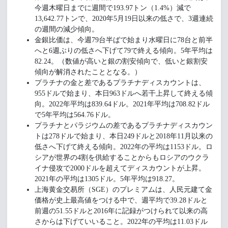
今週木曜日までに週間で193.97トン（1.4%）減で
13,642.77トンで、2020年5月19日以来の低さで、3週連続
の週間の減少傾向。
金銀比価は、今週79台半ばで始まり水曜日に78台と前半
へと6週ぶりの低さへ下げて79で終える傾向。5年平均は
82.24。（数値が高いと銀の割安傾向で、低いと銀割安
傾向が解消されたこととなる。）
プラチナの金と差であるプラチナディスカウントは、
955ドルで始まり、本日963ドルへ若干上昇して終える傾
向。2022年平均は839.64ドル。2021年平均は708.82ドル
で5年平均は564.76ドル。
プラチナとパラジウムの差であるプラチナディスカウン
トは278ドルで始まり、本日249ドルと2018年11月以来の
低さへ下げて終える傾向。2022年の平均は1153ドル。ロ
シアが世界の4割を供給することからもロシアのウクラ
イナ侵攻で2000ドルを超えてディスカウントが上昇。
2021年の平均は1305ドル。5年平均は918.27。
上海黄金交易所（SGE）のプレミアムは、人民元建て金
価格が史上最高値をつける中で、週平均で39.28ドルと
前週の51.55ドルと2016年に記録がつけられて以来の高
さからは下げていいること。2022年の平均は11.03ドル