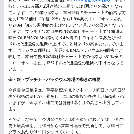
あたり
1940ドル
と、前週金曜日の
LBMA価格のPM価格
（午前3
時）から
1.3%高
と2週連続の上昇でほぼ4週ぶりの高さとなっ
ています。この間銀価格は、本日12時のチャート上の価格は前
週のLBMA価格（午後12時）から
1.9%高
のトロイオンスあた
り
24.64ドル
と3週連続の上げでほぼひと月ぶりの高さとなって
います。プラチナは本日午後2時の弊社チャート上では前週金
曜日のLBMAのPM価格から
3.4%高
のトロイオンスあたり
981
ドル
と2週連続の週間の上げでひと月ぶりの高さとなっていま
す。パラジウム価格は、前週のLBMAパラジウムPM価格と比
較して、本日午後2時の弊社チャート上での価格は
0.51%安
の
トロイオンスあたり
1227ドル
と2週連続の週間の下げとなって
います。
金・銀・プラチナ・パラジウム相場の動きの概要
今週貴金属相場は、重要指標が相次ぐ中で、火曜日と水曜日発
表の指標の悪化で上昇をし、本日の指標で多少上げ幅を削って
いますが、金はドル建てではほぼ4週ぶりの高さへ上昇してい
ます。
そのような中で、今週金価格は日本円建てにおいては、7月の
史上最高値を、月曜日から3営業日連続で更新して、水曜日に
グラムあたり9141円をつけていました。