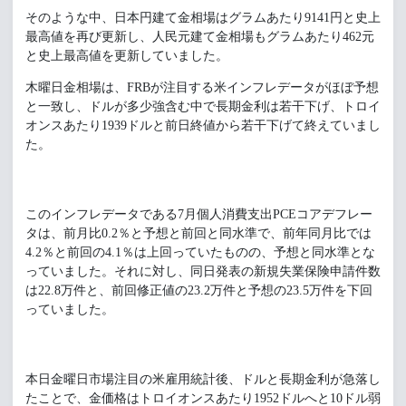
そのような中、日本円建て金相場はグラムあたり9141円と史上
最高値を再び更新し、人民元建て金相場もグラムあたり462元
と史上最高値を更新していました。
木曜日金相場は、FRBが注目する米インフレデータがほぼ予想
と一致し、ドルが多少強含む中で長期金利は若干下げ、トロイ
オンスあたり1939ドルと前日終値から若干下げて終えていまし
た。
このインフレデータである7月個人消費支出PCEコアデフレー
タは、前月比0.2％と予想と前回と同水準で、前年同月比では
4.2％と前回の4.1％は上回っていたものの、予想と同水準とな
っていました。それに対し、同日発表の新規失業保険申請件数
は22.8万件と、前回修正値の23.2万件と予想の23.5万件を下回
っていました。
本日金曜日市場注目の米雇用統計後、ドルと長期金利が急落し
たことで、金価格はトロイオンスあたり1952ドルへと10ドル弱