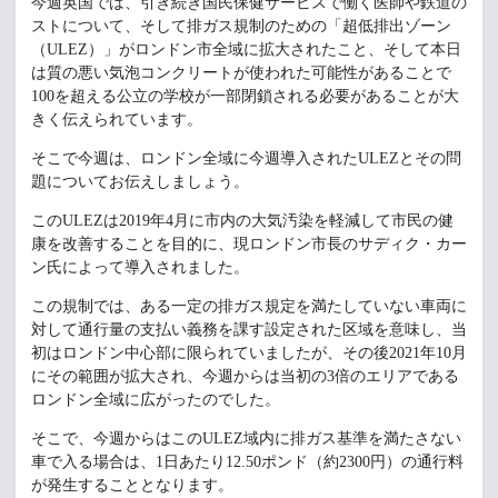
今週英国では、引き続き国民保健サービスで働く医師や鉄道の
ストについて、そして排ガス規制のための「超低排出ゾーン
（ULEZ）」がロンドン市全域に拡大されたこと、そして本日
は質の悪い気泡コンクリートが使われた可能性があることで
100を超える公立の学校が一部閉鎖される必要があることが大
きく伝えられています。
そこで今週は、ロンドン全域に今週導入されたULEZとその問
題についてお伝えしましょう。
このULEZは2019年4月に市内の大気汚染を軽減して市民の健
康を改善することを目的に、現ロンドン市長のサディク・カー
ン氏によって導入されました。
この規制では、ある一定の排ガス規定を満たしていない車両に
対して通行量の支払い義務を課す設定された区域を意味し、当
初はロンドン中心部に限られていましたが、その後2021年10月
にその範囲が拡大され、今週からは当初の3倍のエリアである
ロンドン全域に広がったのでした。
そこで、今週からはこのULEZ域内に排ガス基準を満たさない
車で入る場合は、1日あたり12.50ポンド（約2300円）の通行料
が発生することとなります。