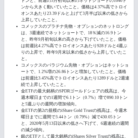
トンと、前週の3月初旬以来のネットショートの1040ト
ンから大きく動いていたこと。価格は4.37%高でトロイ
オンスあたり23.39ドルと上げて3月半ば以来の低さから
上昇していたこと。
コメックスのプラチナ先物・オプションのネットロング
は、3週連続でネットショートで、18％減の16.9トン
と、昨年9月初旬以来の高さから下げていたこと。価格
は前週比4.27%高でトロイオンスあたり928ドルと4週ぶ
りの上昇で、昨年9月末以来の低さから上昇していたこ
と。
コメックスのパラジウム先物・オプションはネットショ
ートで、1.2%増の26.86トンと増加していたこと。価格
は前週比3.45%高でトロイオンスあたり1289ドルと2週連
続で上昇していたこと。
金ETFの最大銘柄のSPDRゴールドシェアの残高は、今
週木曜日までの1週間で6.1トン（0.7%）増で890.10トン
と5週ぶりの週間の増加傾向。
金ETFの第2の規模のiShare Gold Trustの残高は、今週木
曜日までに週間で3.44トン（0.79%）減で430.05トン
と、2020年5月13日以来の低さへ下げて、6週連続の週間
の減少傾向。
銀のETFとして最大銘柄のiShares Silver Trustの残高は、