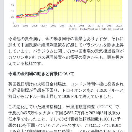
今週他の貴金属は、金の動き同様の背景もありますが、それに
加えて中国政府の経済刺激策を好感してパラジウムを除き上昇
しています。パラジウムに関しては中国市場の景気後退観測が
ガソリン車の排ガス処理装置への需要の高さからも、頭を押さ
えている模様です。
今週の金相場の動きと背景について
英国祝日明けの火曜日金相場は、ロンドン時間午後に発表され
た経済指標が予想を下回り、トロイオンスあたり1938ドルへと
前日から17ドル一時上昇して1936ドルで終えていました。
この悪化していた経済指標は、米雇用動態調査（JOLTS）で、
予想の946.5万件を大きく下回る882.7万件と2021年3月以来の
低水準であったこと、そして米消費者信頼感指数も106.1と予
想の116を下回っていたことからですが、これによってFRBに
よる利上げ継続観測が一気に後退し、ドルと長期金利が下げた