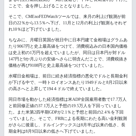
ことで、金を押し上げることとなりました。
そこで、CMEnoFEDWatchツールでは、来月の利上げ観測が前
日の22％から13.5％へ下げ、11月と12月の利上げ観測もそれぞ
れ10％ほど下げていました。
ちなみに、月曜日英国が祝日中に日本円建て金相場はグラムあ
たり9067円と史上最高値をつけて、消費税込みの日本国内価格
は史上初の1万円を超えていましたが、同日は日本円が対ドル
147円と9か月ぶりの安値へさらに弱含んだことで、消費税抜き
価格が再び9108円と史上最高値をつけていました。
水曜日金相場は、前日に続き経済指標の悪化でドルと長期金利
が下げる中で、一時トロイオンスあたり1949ドルと8月2日以来
の高さへと上昇して194４ドルで終えていました。
同日市場を動かした経済指標は米ADP全国雇用者数で17.7万人
と前回修正値の37.1万人と予想の19.5万人を下回っていまし
た。また米第2四半期GDPが2.1％と予想と前回の2.4％を下回
っていました。そこで、FRBによる長期にわたる高い金利観測
がさらに後退し、ドルインデックスは8月半ば以来の低さ、長
期金利は8月9日以来の低さへ下げていました。