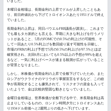
いました。
木曜日金相場は、長期金利の上昇でドルが上昇したこともあ
り、前日終値比から下げてトロイオンスあたり1951ドルで終え
ていました。
長期金利の上昇は、同日パウエルFRB議長が講演し、これまで
でも最もタカ派的とも言える、早期に大きな利上げを行うメリ
ットがあること、5月のFOMCでの0.5%の利上げの可能性、そ
して一回あたり0.5%利上げを数回繰り返す可能性を示唆し、
市場のFRBの利上げ予想で5月の0.5%の利上げが97.5%とほぼ
確実視され、次回6月においても0.5%以上の予想が99%を超え
るなど、一気に利上げペースが速まる観測が広がっていること
が背景となりました。
しかし、米株価が長期金利の上昇で全般下げていたため、また
ロシアがウクライナのマリウポリ掌握宣言をするなど、この紛
争が長期化することも嫌気されて、リスクオフの資金も入って
いたようで、金は比較的堅固な動きとなっていました。
金曜日金相場は、世界株価が全般下げる中で、米長期金利は高
止まりしているものの、ロンドン時間夕方にトロイオンスあた
り1934ドル前後へと2週間ぶりの低さへ下げています。