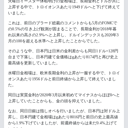
火曜日イースター休暇明けの金相場は、長期金利とドルが共に
上昇する中で、トロイオンスあたり1949ドルへと下げて終えて
いました。
これは、前日のブラード総裁のコメントからも5月のFOMCで
の0.5%の引き上げ観測が固まることで、長期金利が2018年暮
れ以来の高さの2.9%へと上昇し、ドルインデックスも2020年3
月の100を超える水準へと上昇したことからでした。
そのような中、日本円は日米の金利差からも同日1ドル=128円
台まで下落し、日本円建て金価格はgあたり8174円と再び史上
最高値を更新していました。
水曜日金相場は、欧米長期金利の上昇が一服する中で、トロイ
オンスあたり1956ドルと前日終値から上昇して終えていまし
た。
同日は実質金利が2020年3月以来初めてマイナスからほぼ0へと
上昇していたことからも、金の頭を抑えていました。
なお、同日日銀は指しオペを行いましたが、日本円は対ドル上
昇し、日本円建て金相場はgあたり8016円と前日の史上最高値
から1.9%下げていましたが、前週終値からは未だ0.4%上げて