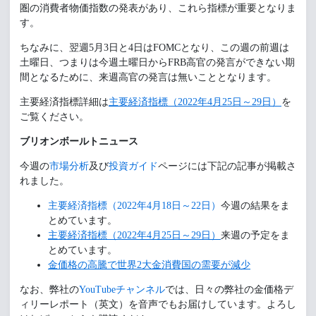
圏の消費者物価指数の発表があり、これら指標が重要となりま
す。
ちなみに、翌週5月3日と4日はFOMCとなり、この週の前週は
土曜日、つまりは今週土曜日からFRB高官の発言ができない期
間となるために、来週高官の発言は無いこととなります。
主要経済指標詳細は
主要経済指標（2022年4月25日～29日）
を
ご覧ください。
ブリオンボールトニュース
今週の
市場分析
及び
投資ガイド
ページには下記の記事が掲載さ
れました。
主要経済指標（2022年4月18日～22日）
今週の結果をま
とめています。
主要経済指標（2022年4月25日～29日）
来週の予定をま
とめています。
金価格の高騰で世界2大金消費国の需要が減少
なお、弊社の
YouTubeチャンネル
では、日々の弊社の金価格デ
ィリーレポート（英文）を音声でもお届けしています。よろし