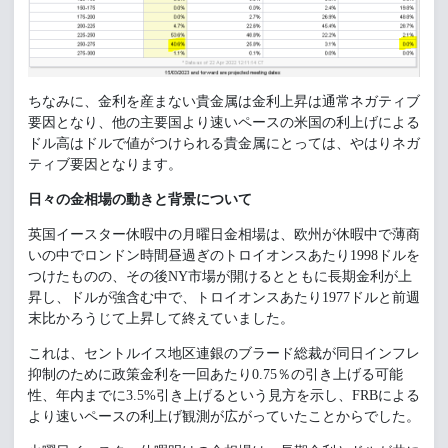
ちなみに、金利を産まない貴金属は金利上昇は通常ネガティブ
要因となり、他の主要国より速いペースの米国の利上げによる
ドル高はドルで値がつけられる貴金属にとっては、やはりネガ
ティブ要因となります。
日々の金相場の動きと背景について
英国イースター休暇中の月曜日金相場は、欧州が休暇中で薄商
いの中でロンドン時間昼過ぎのトロイオンスあたり1998ドルを
つけたものの、その後NY市場が開けるとともに長期金利が上
昇し、ドルが強含む中で、トロイオンスあたり1977ドルと前週
末比かろうじて上昇して終えていました。
これは、セントルイス地区連銀のブラード総裁が同日インフレ
抑制のために政策金利を一回あたり0.75％の引き上げる可能
性、年内までに3.5%引き上げるという見方を示し、FRBによる
より速いペースの利上げ観測が広がっていたことからでした。