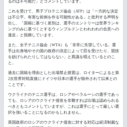
るのは不可能だ」とコメントしています。
これを受けて、男子プロテニス協会（ATP）は「一方的な決定
は不公平。有害な前例を作る可能性がある」と批判する声明を
出し、「国籍に基づく差別は、選手のエントリーは世界ランキ
ングのみに基づくとするウィンブルドンとわれわれの合意への
違反」と指摘しています。
また、女子テニス協会（WTA）も「非常に失望している。選
手は出身地やその国の政府の決定によって罰を受けたり、競技
を妨げられたりしてはならない」と異議を唱えているとのこ
と。
過去に国籍を理由とした出場禁止措置は、ロイターによると第
2次世界対戦直後にドイツや日本の選手が除外されて以来との
ことです。
ウクライナのテニス選手は、ロシアやベラルーシの選手であっ
ても、ロシアのウクライナ侵攻を非難すれば出場は認められる
べきともコメントしていますが、これは選手にとって厳しい選
択を強いることになるのかもしれません。
英国政府のロシアのウクライナ侵攻に対する対応は経済制裁な