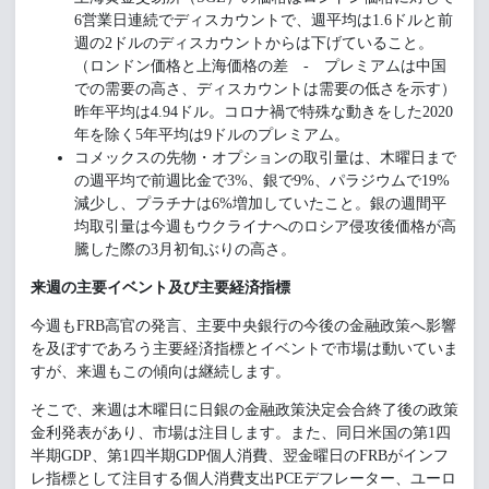
6営業日連続でディスカウントで、週平均は1.6ドルと前
週の2ドルのディスカウントからは下げていること。
（ロンドン価格と上海価格の差 - プレミアムは中国
での需要の高さ、ディスカウントは需要の低さを示す）
昨年平均は4.94ドル。コロナ禍で特殊な動きをした2020
年を除く5年平均は9ドルのプレミアム。
コメックスの先物・オプションの取引量は、木曜日まで
の週平均で前週比金で3%、銀で9%、パラジウムで19%
減少し、プラチナは6%増加していたこと。銀の週間平
均取引量は今週もウクライナへのロシア侵攻後価格が高
騰した際の3月初旬ぶりの高さ。
来週の主要イベント及び主要経済指標
今週もFRB高官の発言、主要中央銀行の今後の金融政策へ影響
を及ぼすであろう主要経済指標とイベントで市場は動いていま
すが、来週もこの傾向は継続します。
そこで、来週は木曜日に日銀の金融政策決定会合終了後の政策
金利発表があり、市場は注目します。また、同日米国の第1四
半期GDP、第1四半期GDP個人消費、翌金曜日のFRBがインフ
レ指標として注目する個人消費支出PCEデフレーター、ユーロ