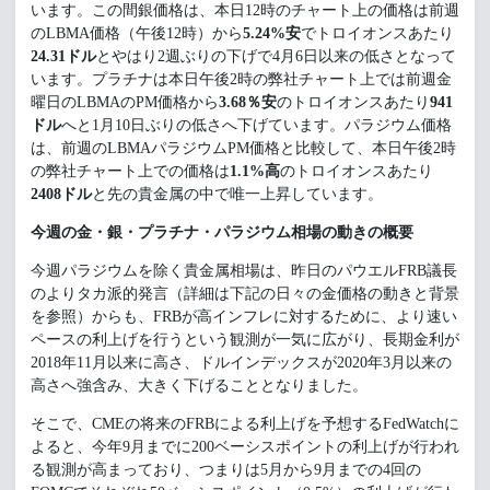
います。この間銀価格は、本日12時のチャート上の価格は前週
のLBMA価格（午後12時）から
5.24%安
でトロイオンスあたり
24.31ドル
とやはり2週ぶりの下げで4月6日以来の低さとなって
います。プラチナは本日午後2時の弊社チャート上では前週金
曜日のLBMAのPM価格から
3.68％安
のトロイオンスあたり
941
ドル
へと1月10日ぶりの低さへ下げています。パラジウム価格
は、前週のLBMAパラジウムPM価格と比較して、本日午後2時
の弊社チャート上での価格は
1.1%高
のトロイオンスあたり
2408ドル
と先の貴金属の中で唯一上昇しています。
今週の金・銀・プラチナ・パラジウム相場の動きの概要
今週パラジウムを除く貴金属相場は、昨日のパウエルFRB議長
のよりタカ派的発言（詳細は下記の日々の金価格の動きと背景
を参照）からも、FRBが高インフレに対するために、より速い
ペースの利上げを行うという観測が一気に広がり、長期金利が
2018年11月以来に高さ、ドルインデックスが2020年3月以来の
高さへ強含み、大きく下げることとなりました。
そこで、CMEの将来のFRBによる利上げを予想するFedWatchに
よると、今年9月までに200ベーシスポイントの利上げが行われ
る観測が高まっており、つまりは5月から9月までの4回の