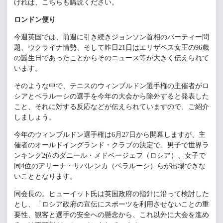
ければ、こちらも購読ください。
ロンドン便り
今週英国では、前週に引き続きジョンソン首相のパーティー問
題、ウクライナ情勢、そして昨日21日はエリザベス女王の96歳
の誕生日であったことからそのニュース等が大きく伝えられて
います。
そのような中で、テニスのウィンブルドン選手権の主催者がロ
シアとベラルーシの選手を今年の大会から除外すると発表した
こと、それに対する反応などが伝えられていますので、ご紹介
しましょう。
今年のウィンブルドン選手権は6月27日から開幕しますが、主
催者のオールドイングランド・クラブの決定で、男子で世界ラ
ンキング2位のダニール・メドベージェフ（ロシア）、女子で
同4位のアリーナ・サバレンカ（ベラルーシ）らが出場できな
いこととなります。
同会長の。ヒューイット氏は英国政府の指針に沿って検討した
とし、「ロシア政府の宣伝にスポーツを利用させないことの重
要性、観客と選手の安全への懸念から、これ以外に大会を進め