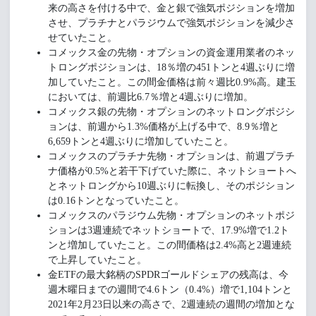
来の高さを付ける中で、金と銀で強気ポジションを増加
させ、プラチナとパラジウムで強気ポジションを減少さ
せていたこと。
コメックス金の先物・オプションの資金運用業者のネッ
トロングポジションは、18％増の451トンと4週ぶりに増
加していたこと。この間金価格は前々週比0.9%高。建玉
においては、前週比6.7％増と4週ぶりに増加。
コメックス銀の先物・オプションのネットロングポジシ
ョンは、前週から1.3%価格が上げる中で、8.9％増と
6,659トンと4週ぶりに増加していたこと。
コメックスのプラチナ先物・オプションは、前週プラチ
ナ価格が0.5%と若干下げていた際に、ネットショートへ
とネットロングから10週ぶりに転換し、そのポジション
は0.16トンとなっていたこと。
コメックスのパラジウム先物・オプションのネットポジ
ションは3週連続でネットショートで、17.9%増で1.2ト
ンと増加していたこと。この間価格は2.4%高と2週連続
で上昇していたこと。
金ETFの最大銘柄のSPDRゴールドシェアの残高は、今
週木曜日までの週間で4.6トン（0.4%）増で1,104トンと
2021年2月23日以来の高さで、2週連続の週間の増加とな