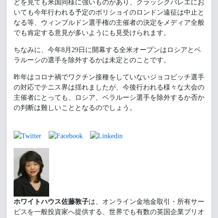
どを見ても米国同様に強いものがあり、クラッシクバレエにお
いても今年行われる予定のボリショイのロンドン遠征は中止と
なる等、ウィンブルドン選手権の主催者の決定をメディア全般
でも肯定する意見が多いようにも見受けられます。
ちなみに、今年8月29日に開幕する全米オープンはロシアとベ
ラルーシの選手を除外するかは未定とのことです。
昨年はコロナ禍でワクチン接種をしていないジョコビッチ選手
の対応でテニス界は揺れましたが、今後行われる様々な大会の
主催者にとっても、ロシア、ベラルーシ選手を除外するか否か
の判断は難しいこととなるのでしょう。
ホワイトハウス佐藤敦子
は、オンライン金地金取引・所有サー
ビスを一般投資家へ提供する、世界でも有数の英国企業ブリオ