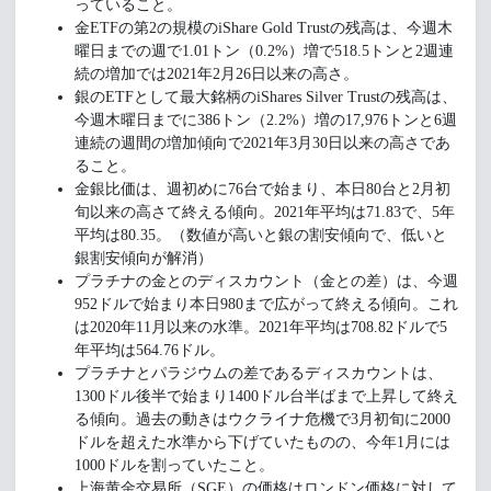
っていること。
金ETFの第2の規模のiShare Gold Trustの残高は、今週木
曜日までの週で1.01トン（0.2%）増で518.5トンと2週連
続の増加では2021年2月26日以来の高さ。
銀のETFとして最大銘柄のiShares Silver Trustの残高は、
今週木曜日までに386トン（2.2%）増の17,976トンと6週
連続の週間の増加傾向で2021年3月30日以来の高さであ
ること。
金銀比価は、週初めに76台で始まり、本日80台と2月初
旬以来の高さて終える傾向。2021年平均は71.83で、5年
平均は80.35。（数値が高いと銀の割安傾向で、低いと
銀割安傾向が解消）
プラチナの金とのディスカウント（金との差）は、今週
952ドルで始まり本日980まで広がって終える傾向。これ
は2020年11月以来の水準。2021年平均は708.82ドルで5
年平均は564.76ドル。
プラチナとパラジウムの差であるディスカウントは、
1300ドル後半で始まり1400ドル台半ばまで上昇して終え
る傾向。過去の動きはウクライナ危機で3月初旬に2000
ドルを超えた水準から下げていたものの、今年1月には
1000ドルを割っていたこと。
上海黄金交易所（SGE）の価格はロンドン価格に対して