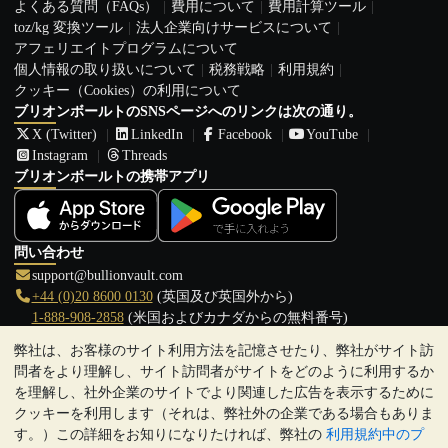
よくある質問（FAQs）
費用について
費用計算ツール
toz/kg 変換ツール
法人企業向けサービスについて
アフェリエイトプログラムについて
個人情報の取り扱いについて
税務戦略
利用規約
クッキー（Cookies）の利用について
ブリオンボールトのSNSページへのリンクは次の通り。
X (Twitter)
LinkedIn
Facebook
YouTube
Instagram
Threads
ブリオンボールトの携帯アプリ
問い合わせ
support@bullionvault.com
+44 (0)20 8600 0130
(英国及び英国外から)
1-888-908-2858
(米国およびカナダからの無料番号)
弊社は、お客様のサイト利用方法を記憶させたり、弊社がサイト訪
クリックして通話を開始
問者をより理解し、サイト訪問者がサイトをどのように利用するか
営業時間:
を理解し、社外企業のサイトでより関連した広告を表示するために
9:00～20:30 (英国), 月曜日から金曜日
クッキーを利用します（それは、弊社外の企業である場合もありま
17:00～2:30（日本時間）, 月曜日から金曜日
す。）この詳細をお知りになりたければ、弊社の
利用規約中のプ