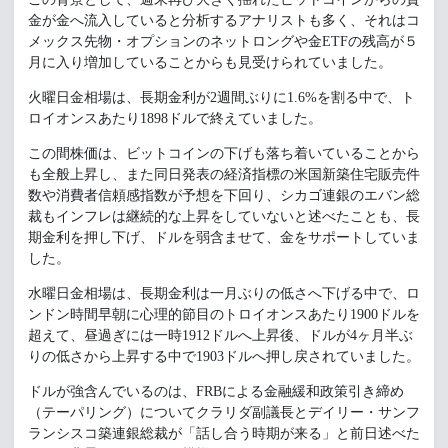
金が金へ流入していると分析するアナリストも多く、それはコ
メックス先物・オプションのネットロングや金ETFの残高が５
月に入り増加していることからも見受けられていました。
火曜日金相場は、長期金利が2週間ぶりに1.6%を割る中で、ト
ロイオンスあたり1898ドルで終えていました。
この間株価は、ビットコインの下げも落ち着いていることから
も全般上昇し、また同日発表の経済指標の米国新築住宅販売件
数や消費者信頼感指数が予想を下回り、シカゴ連銀のエバン総
裁もインフレは継続的な上昇をしていないと述べたことも、長
期金利を押し下げ、ドルを弱含ませて、金をサポートしていま
した。
水曜日金相場は、長期金利は一月ぶりの低さへ下げる中で、ロ
ンドン時間早朝に心理的節目のトロイオンスあたり1900ドルを
超えて、昼過ぎには一時1912ドルへ上昇後、ドルが4ヶ月半ぶ
りの低さから上昇する中で1903ドルへ押し戻されていました。
ドルが強含んでいるのは、FRBによる金融緩和政策引き締め
（テーパリング）についてクラリダ副議長とデイリー・サンフ
ランシスコ築連銀総裁が「話し合う時期が来る」と前日述べた