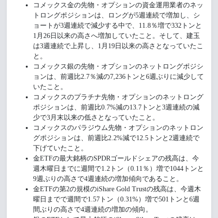
コメックス金の先物・オプションの資金運用業者のネッ
トロングポジションは、ロングが5週連続で増加し、シ
ョートが3週連続で減少する中で、11.8％増で332トンと
1月26日以来の高さへ増加していたこと。そして、建玉
は3週連続で上昇し、1月19日以来の高さとなっていたこ
と。
コメックス銀の先物・オプションのネットロングポジシ
ョンは、前週比2.7％減の7,236トンと6週ぶりに減少して
いたこと。
コメックスのプラチナ先物・オプションのネットロング
ポジションは、前週比0.7%減の13.7トンと3週連続の減
少で3月末以来の低さとなっていたこと。
コメックスのパラジウム先物・オプションのネットロン
グポジションは、前週比2.2%減で12.5トンと2週連続で
下げていたこと。
金ETFの最大銘柄のSPDRゴールドシェアの残高は、今
週木曜日までに週間で1.2トン（0.11％）増で1044トンと
9週ぶりの高さで4週連続の増加傾向であること。
金ETFの第2の規模のiShare Gold Trustの残高は、今週木
曜日までで週間で1.57トン（0.31%）増で501トンと6週
間ぶりの高さで4週連続の増加の傾向。