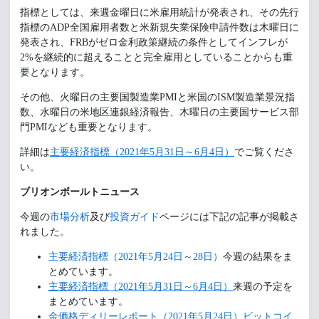
指標としては、来週金曜日に米雇用統計が発表され、その先行
指標のADP全国雇用者数と米新規失業保険申請件数は木曜日に
発表され、FRBがゼロ金利政策継続の条件としてインフレが
2%を継続的に超えることと完全雇用としていることからも重
要となります。
その他、火曜日の主要国製造業PMIと米国のISM製造業景況指
数、水曜日の米地区連銀経済報告、木曜日の主要国サービス部
門PMIなども重要となります。
詳細は
主要経済指標（2021年5月31日～6月4日）
でご覧くださ
い。
ブリオンボールトニュース
今週の
市場分析
及び
投資ガイド
ページには下記の記事が掲載さ
れました。
主要経済指標（2021年5月24日～28日）
今週の結果をま
とめています。
主要経済指標（2021年5月31日～6月4日）
来週の予定を
まとめています。
金価格ディリーレポート（2021年5月24日）ビットコイ