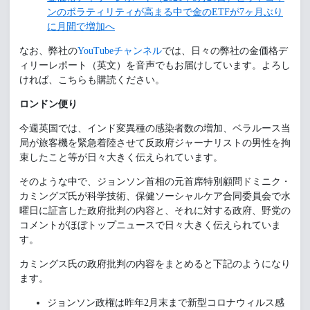
ンのボラティリティが高まる中で金のETFが7ヶ月ぶり
に月間で増加へ
なお、弊社の
YouTubeチャンネル
では、日々の弊社の金価格デ
ィリーレポート（英文）を音声でもお届けしています。よろし
ければ、こちらも購読ください。
ロンドン便り
今週英国では、インド変異種の感染者数の増加、ベラルース当
局が旅客機を緊急着陸させて反政府ジャーナリストの男性を拘
束したこと等が日々大きく伝えられています。
そのような中で、ジョンソン首相の元首席特別顧問ドミニク・
カミングズ氏が科学技術、保健ソーシャルケア合同委員会で水
曜日に証言した政府批判の内容と、それに対する政府、野党の
コメントがほぼトップニュースで日々大きく伝えられていま
す。
カミングス氏の政府批判の内容をまとめると下記のようになり
ます。
ジョンソン政権は昨年2月末まで新型コロナウィルス感