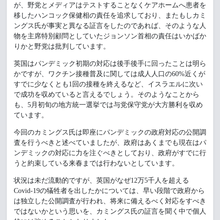
が、野党とメディアはテストすることなくケアホームへ患者を
移したハンコック保健相の責任を追求しており、またもしカミ
ングス氏が事実と異なる証言をしたのであれば、そのような人
物を主席特別顧問としていたジョンソン首相の責任はいかばか
りかと野党は批判しています。
英国はパンデミック初期の対応は後手後手に回ったことは明ら
かですが、ワクチン接種普及に関しては成人人口の60%近くが
すでに少なくとも1回の接種を終えるなど、イスラエルに次い
で成功を収めていると言えるでしょう。そのようなことから
も、5月初旬の地方統一選挙では与党保守党が大方勝利を収め
ています。
今回のカミングス氏は即座にパンデミックの政府対応の公開調
査を行うべきと述べていましたが、政府はあくまでも現在はパ
ンデミックの対応に力を注ぐべきとしており、政府がすでに行
うと約束している来春までは行わないとしています。
状況は未だ流動的ですが、英国がなぜ12万5千人を超える
Covid-19の犠牲者を出したかについては、早い段階で政府から
は独立した公開調査が行われ、将来に備えるべく対応をすべき
ではないかという思いを、カミングス氏の証言を聞く中で個人