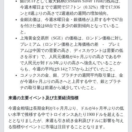
銀のETFとして最大銘柄のiShares Silver Trustの残高は、
今週木曜日までで週間で57.7トン（0.32%）増で17,936
ンと8週ぶりの高さで2週連続の週間の増加傾向。
金銀比価は、今週水曜日金・銀価格が上昇する中で67台
を付けた後は68台でと多少の銀割傾向となっているこ
と。
上海黄金交易所（SGE）の価格は、ロンドン価格に対し
プレミアム（ロンドン価格と上海価格の差 - プレミ
アムは中国での需要の高さ、ディスカウントは需要の低
さを示す）で、人民元価格が4ヶ月ぶりの高さである中
で人民元が対ドル3年ぶりの高さへ強含んでいることか
らも、今週の平均は9.14と7.57から上げていたこと。
コメックスの金、銀、プラチナの週間平均取引量は、金
が今週4ヶ月ぶりの高さへと上昇する中で、銀とプラチ
ナの取引量は前週から減少していたこと。
来週の主要イベント及び主要経済指標
今週金相場は長期金利が1ヶ月月ぶり、ドルが4ヶ月半ぶりの低
い水準で推移する中でトロイオンスあたり1900ドルを超えるこ
ととなりましたが、来週も引き続き金利及びドルに影響を与え
る指標やイベントに市場は注目することとなります。