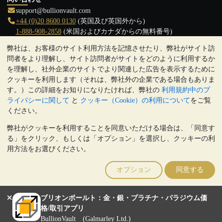
support@bullionvault.com
+44 (0)20 8600 0130
(英国及び英国外から)
1-888-908-2858
(米国およびカナダからの無料番号)
弊社は、お客様のサイト利用方法を記憶させたり、弊社がサイト訪
クリックして通話を開始
問者をより理解し、サイト訪問者がサイトをどのように利用するか
営業時間:
を理解し、社外企業のサイトでより関連した広告を表示するために
9:00～20:30 (英国), 月曜日から金曜日
クッキーを利用します（それは、弊社外の企業である場合もありま
17:00～2:30（日本時間）, 月曜日から金曜日
す。）この詳細をお知りになりたければ、弊社の
利用規約中のプ
Galmarley Ltd T/A BullionVault
ライバシーに関して
と
クッキー（Cookie）の利用について
をご覧
3 Shortlands (7th Floor)
ください。
Hammersmith
弊社がクッキーを利用することを同意いただける場合は、「同意す
London
る」をクリック、もしくは「オプション」を選択し、クッキーの利
W6 8DA
用方法をお選びください。
United Kingdom
注:
貴金属の価値は下落することもあれば上昇することもありま
オプション
同意する
す。過去の傾向は、将来の価格の動きを保証するものではありませ
ん。BullionVaultのウェブサイト上、もしくはBullionVaultとのコミ
ュニケーション上のいかなる内容も、投資に関する助言ではありま
ブリオンボールト：金・銀・プラチナ・パラジウム価
せん。顧客は、金及び銀地金を所有することが適切かどうかを判断
格/取引アプリ
するために、専門家の助言を求めることをお勧めします。
BullionVault (Galmarley Ltd.)