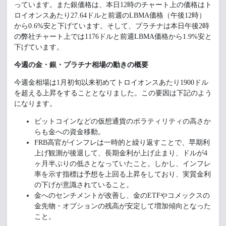
っています。また銀価格は、本日12時のチャート上の価格はト
ロイオンスあたり27.64ドルと前週のLBMA価格（午後12時）
から0.6%安と下げています。そして、プラチナは本日午後2時
の弊社チャート上では1176ドルと前週LBMA価格から1.9%安と
下げています。
今週の金・銀・プラチナ相場の動きの概要
今週金相場は1月初旬以来初めてトロイオンスあたり1900ドル
を超える上昇をすることとなりました。この要因は下記のよう
になります。
ビットコインなどの仮想通貨のボラティリティの高さか
らも金への資金移動。
FRB高官がインフレは一時的と繰り返すことで、早期利
上げ観測が後退して、長期金利が上げ止まり、ドルが4
ヶ月半ぶりの低さとなっていたこと。しかし、インフレ
率を示す指標は予想を上回る上昇をしており、実質金利
の下げが意識されていること。
金へのセンチメントが改善し、金のETFやコメックスの
金先物・オプションの残高が安定して増加傾向となった
こと。