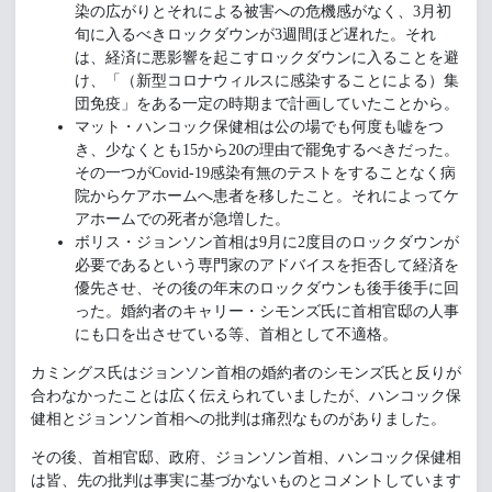
染の広がりとそれによる被害への危機感がなく、3月初
旬に入るべきロックダウンが3週間ほど遅れた。それ
は、経済に悪影響を起こすロックダウンに入ることを避
け、「（新型コロナウィルスに感染することによる）集
団免疫」をある一定の時期まで計画していたことから。
マット・ハンコック保健相は公の場でも何度も嘘をつ
き、少なくとも15から20の理由で罷免するべきだった。
その一つがCovid-19感染有無のテストをすることなく病
院からケアホームへ患者を移したこと。それによってケ
アホームでの死者が急増した。
ボリス・ジョンソン首相は9月に2度目のロックダウンが
必要であるという専門家のアドバイスを拒否して経済を
優先させ、その後の年末のロックダウンも後手後手に回
った。婚約者のキャリー・シモンズ氏に首相官邸の人事
にも口を出させている等、首相として不適格。
カミングス氏はジョンソン首相の婚約者のシモンズ氏と反りが
合わなかったことは広く伝えられていましたが、ハンコック保
健相とジョンソン首相への批判は痛烈なものがありました。
その後、首相官邸、政府、ジョンソン首相、ハンコック保健相
は皆、先の批判は事実に基づかないものとコメントしています