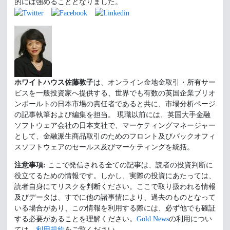
的には強めることとなりました。
ホワイトハウス佐藤敦子
は、オンライン金地金取引・所有サー
ビスを一般投資家へ提供する、世界でも有数の英国企業ブリオ
ンボールトの日本市場の責任者であると共に、市場分析ページ
の記事執筆および編集を担当。 現職以前には、英国大手金融
ソフトウェア会社の日本支社で、マーケティングマネージャー
として、金融派生商品取引のためのフロント及びバックオフィ
スソフトウェアのセールス及びマーケティングを統括。
注意事項:
ここで発信される全ての記事は、読者の投資判断に
役立てるための情報です。しかし、実際の投資にあたっては、
読者自身にてリスクを判断ください。ここで取り扱われる情報
及びデータは、すでに他の諸事情により、過去のものとなって
いる場合があり、この情報を利用する際には、必ず他でも確証
する必要があることを理解ください。
Gold News
の利用につい
ては、
利用規約
をご覧ください。