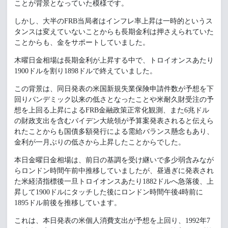
ことが背景となっていた模様です。
しかし、大半のFRB当局者はインフレ率上昇は一時的というス
タンスは変えていないことからも長期金利は押さえられていた
ことからも、金をサポートしていました。
木曜日金相場は長期金利が上昇する中で、トロイオンスあたり
1900ドルを割り1898ドルで終えていました。
この背景は、同日発表の米国新規失業保険申請件数が予想を下
回りパンデミック以来の低さとなったことや米耐久財受注の予
想を上回る上昇によるFRB金融政策正常化観測、また6兆ドル
の財政支出を含むバイデン大統領が予算案発表されると伝えら
れたことからも国債多額発行による需給バランス懸念もあり、
金利が一月ぶりの低さから上昇したことからでした。
本日金曜日金相場は、前日の基調を受け継いで多少弱含みなが
らロンドン時間午前中推移していましたが、昼過ぎに発表され
た米経済指標後一旦トロイオンスあたり1882ドルへ急落後、上
昇して1900ドルにタッチした後にロンドン時間午後4時前に
1895ドル前後を推移しています。
これは、本日発表の米個人消費支出が予想を上回り、1992年7