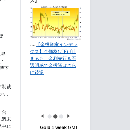
ス】
いま
【金投資家インデッ
New!
クス】金価格は下げ止
上昇
まるも、金利先行き不
む
透明感で金投資はさら
一時下
に後退
ア制裁
わり、
「合
◀
⬤
⬤
⬤
▶
先週末
発中止
Gold 1 week
GMT