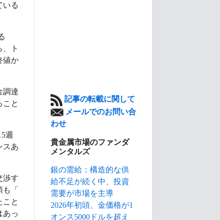
ている
る
ら、ト
終値か
金調達
記事の転載に関して
ること
メールでのお問い合
わせ
5週
貴金属市場のファンダ
ンスあ
メンタルズ
銀の需給：構造的な供
交渉す
給不足が続く中、投資
領も「
需要が市場を主導
たこと
2026年初頭、金価格が1
はあっ
オンス5000ドルを超え