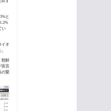
上昇す
3%と
.2%
てい
ロイオ
た。
、朝鮮
が宣言
島の緊