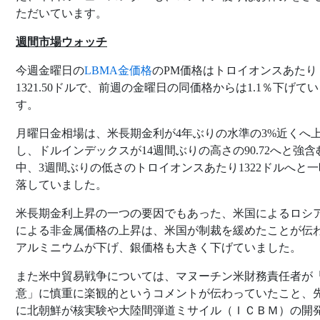
ただいています。
週間市場ウォッチ
今週金曜日の
LBMA金価格
のPM価格はトロイオンスあたり
1321.50ドルで、前週の金曜日の同価格からは1.1％下げて
す。
月曜日金相場は、米長期金利が4年ぶりの水準の3%近くへ
し、ドルインデックスが14週間ぶりの高さの90.72へと強含
中、3週間ぶりの低さのトロイオンスあたり1322ドルへと
落していました。
米長期金利上昇の一つの要因でもあった、米国によるロシ
による非金属価格の上昇は、米国が制裁を緩めたことが伝
アルミニウムが下げ、銀価格も大きく下げていました。
また米中貿易戦争については、マヌーチン米財務責任者が
意」に慎重に楽観的というコメントが伝わっていたこと、
に北朝鮮が核実験や大陸間弾道ミサイル（ＩＣＢＭ）の開