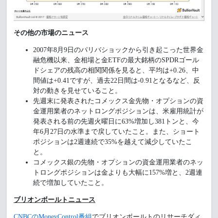
その他の市場のニュース
2007年8月9日のパリバショックから引き起こった世界金
融危機以来、金相場と金ETFの最大銘柄のSPDRゴール
ドシェアの残高の相関関係を見ると、平均は+0.26、中
間値は+0.41ですが、過去22日間は-0.91となるなど、反
対の動きを見せていること。
先週末に発表されたコメックス金先物・オプションの資
金運用業者のネットロングポジションは、米雇用統計が
発表される前の先週火曜日に63%増加し381トンと、今
年6月27日の水準まで戻していたこと。また、ショート
ポジションは2週連続で35%を越えて減少していたこ
と。
コメックス銀の先物・オプションの資金運用業者のネッ
トロングポジションは金よりも大幅に157%増と、2週連
続で増加していたこと。
ブリオンボールトニュース
CNBCのMoneyControl番組
でブリオンボールトのリサーチダィ