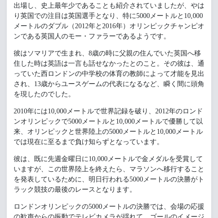
出場し、史上最年少であることも紹介されていましたが、やは
り英国での注目は英国選手となり、特に5000メートルと10,000
メートルのダブル（2012年と2016年）オリンピックチャンピオ
ンである英国人のモー・ファラーであるようです。
彼はソマリアで生まれ、8歳の時に父親の住んでいた英国へ移
住した時は英語は一言も話せなかったとのこと。その彼は、通
っていた西ロンドンの中学校の体育の教師によって才能を見出
され、13歳からユースゲームの代表になるなど、瞬く間に頭角
を現したのでした。
2010年には10,000メートルで世界記録を破り、2012年のロンド
ンオリンピックで5000メートルと10,000メートルで優勝して以
来、オリンピックと世界陸上の5000メートルと10,000メートル
では現在に至るまで負け知らずとなっています。
彼は、既に先週金曜日に10,000メートルで金メダルを受賞して
いますが、この世界陸上を終えたら、マラソンへ移行すること
を発表しているために、明日行われる5000メートルの決勝がト
ラック競技の最後のレースとなります。
ロンドンオリンピックの5000メートルの決勝では、会場の応援
の歓声からの振動でテレビカメラが揺れて、ゴールのイメージ