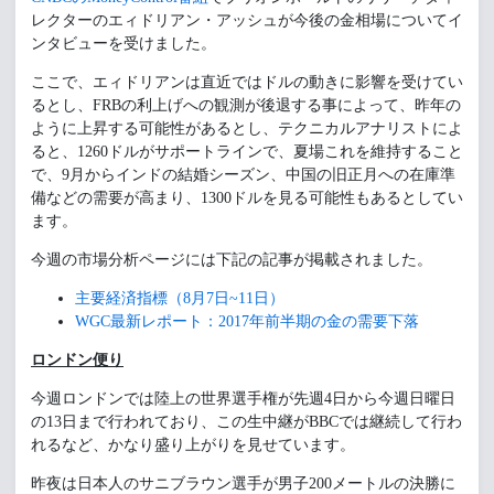
レクターのエィドリアン・アッシュが今後の金相場についてイ
ンタビューを受けました。
ここで、エィドリアンは直近ではドルの動きに影響を受けてい
るとし、FRBの利上げへの観測が後退する事によって、昨年の
ように上昇する可能性があるとし、テクニカルアナリストによ
ると、1260ドルがサポートラインで、夏場これを維持すること
で、9月からインドの結婚シーズン、中国の旧正月への在庫準
備などの需要が高まり、1300ドルを見る可能性もあるとしてい
ます。
今週の市場分析ページには下記の記事が掲載されました。
主要経済指標（8月7日~11日）
WGC最新レポート：2017年前半期の金の需要下落
ロンドン便り
今週ロンドンでは陸上の世界選手権が先週4日から今週日曜日
の13日まで行われており、この生中継がBBCでは継続して行わ
れるなど、かなり盛り上がりを見せています。
昨夜は日本人のサニブラウン選手が男子200メートルの決勝に