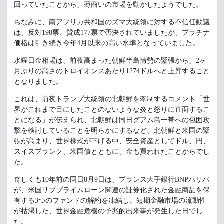
回っていたことから、薄商いの市場を動かしたようでした。
ちなみに、南アフリカ共和国のズマ大統領に対する不信任動議
は、反対198票、賛成177票で否決されていましたが、プラチナ
価格は引き続き今年4月以来の高い水準となっていました。
水曜日金相場は、前夜高まった朝鮮半島情勢の緊張から、2ヶ
月ぶりの高さのトロイオンスあたり1274ドルへと上昇すること
となりました。
これは、前夜トランプ大統領の北朝鮮を牽制するコメント「世
界がこれまで目にしたことのないような炎と怒りに直面するこ
とになる」が伝えられ、北朝鮮は同日グアム島一帯への包囲攻
撃を検討していることを明らかにするなど、北朝鮮と米国の緊
張が高まり、世界株式が下げる中、安全資産としてドル、円、
スイスプランク、米国債とともに、金も買われたことからでし
た。
奇しくも10年前の同日8月9日は、プランス大手銀行BNPパリバ
が、米国サブプライムローン関連の証券化された金融商品を保
有する3つのファンドの解約を凍結し、短期金融市場の流動性
が枯渇した、世界金融危機の予兆的出来事が発生した日でし
た。