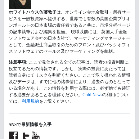
ホワイトハウス佐藤敦子
は、オンライン金地金取引・所有サー
ビスを一般投資家へ提供する、世界でも有数の英国企業ブリオ
ンボールトの日本市場の責任者であると共に、市場分析ページ
の記事執筆および編集を担当。 現職以前には、英国大手金融
ソフトウェア会社の日本支社で、マーケティングマネージャー
として、金融派生商品取引のためのフロント及びバックオフィ
スソフトウェアのセールス及びマーケティングを統括。
注意事項:
ここで発信される全ての記事は、読者の投資判断に
役立てるための情報です。しかし、実際の投資にあたっては、
読者自身にてリスクを判断ください。ここで取り扱われる情報
及びデータは、すでに他の諸事情により、過去のものとなって
いる場合があり、この情報を利用する際には、必ず他でも確証
する必要があることを理解ください。
Gold News
の利用につい
ては、
利用規約
をご覧ください。
SNSで最新情報を入手