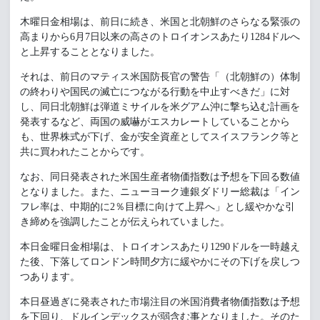
木曜日金相場は、前日に続き、米国と北朝鮮のさらなる緊張の
高まりから6月7日以来の高さのトロイオンスあたり1284ドルへ
と上昇することとなりました。
それは、前日のマティス米国防長官の警告「（北朝鮮の）体制
の終わりや国民の滅亡につながる行動を中止すべきだ」に対
し、同日北朝鮮は弾道ミサイルを米グアム沖に撃ち込む計画を
発表するなど、両国の威嚇がエスカレートしていることから
も、世界株式が下げ、金が安全資産としてスイスフランク等と
共に買われたことからです。
なお、同日発表された米国生産者物価指数は予想を下回る数値
となりました。また、ニューヨーク連銀ダドリー総裁は「イン
フレ率は、中期的に2％目標に向けて上昇へ」とし緩やかな引
き締めを強調したことが伝えられていました。
本日金曜日金相場は、トロイオンスあたり1290ドルを一時越え
た後、下落してロンドン時間夕方に緩やかにその下げを戻しつ
つあります。
本日昼過ぎに発表された市場注目の米国消費者物価指数は予想
を下回り、ドルインデックスが弱含む事となりました。そのた