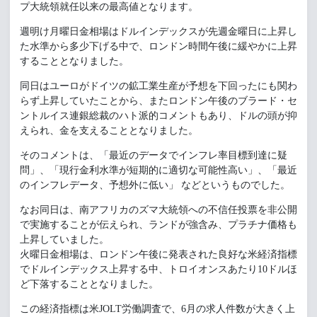
プ大統領就任以来の最高値となります。
週明け月曜日金相場はドルインデックスが先週金曜日に上昇し
た水準から多少下げる中で、ロンドン時間午後に緩やかに上昇
することとなりました。
同日はユーロがドイツの鉱工業生産が予想を下回ったにも関わ
らず上昇していたことから、またロンドン午後のブラード・セ
ントルイス連銀総裁のハト派的コメントもあり、ドルの頭が抑
えられ、金を支えることとなりました。
そのコメントは、「最近のデータでインフレ率目標到達に疑
問」、「現行金利水準が短期的に適切な可能性高い」、「最近
のインフレデータ、予想外に低い」 などというものでした。
なお同日は、南アフリカのズマ大統領への不信任投票を非公開
で実施することが伝えられ、ランドが強含み、プラチナ価格も
上昇していました。
火曜日金相場は、ロンドン午後に発表された良好な米経済指標
でドルインデックス上昇する中、トロイオンスあたり10ドルほ
ど下落することとなりました。
この経済指標は米JOLT労働調査で、6月の求人件数が大きく上