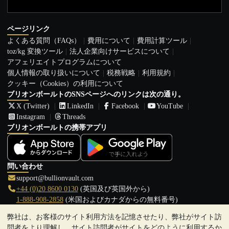
ページリンク
よくある質問（FAQs）
費用について
費用計算ツール
toz/kg 変換ツール
法人企業向けサービスについて
アフェリエイトプログラムについて
個人情報の取り扱いについて
税務戦略
利用規約
クッキー（Cookies）の利用について
ブリオンボールトのSNSページへのリンクは次の通り。
X (Twitter)
LinkedIn
Facebook
YouTube
Instagram
Threads
ブリオンボールトの携帯アプリ
問い合わせ
support@bullionvault.com
+44 (0)20 8600 0130
(英国及び英国外から)
1-888-908-2858
(米国およびカナダからの無料番号)
弊社は、お客様のサイト利用方法を記憶させたり、弊社がサイト訪
クリックして通話を開始
問者をより理解し、サイト訪問者がサイトをどのように利用するか