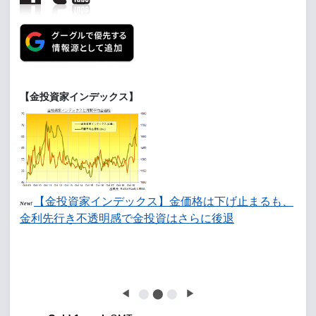
【金投資家インデックス】
【金投資家インデックス】金価格は下げ止まるも、
New!
金利先行き不透明感で金投資はさらに後退
◀
⬤
⬤
⬤
▶