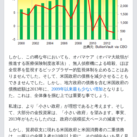
しかし、この稀な年においても、オバマケア（オバマ大統領が
推進する
医療保険制度改革法）、無人偵察機による暗殺、ほぼ
全世界を監視するビックブラザー的監視体制を止めることはあ
りませんでした。
そして、米国政府の債務を減少させることも
できませんでした。しかし、地方政府の債務を含む米国政府の
債務総額は2013年に、
2009年以来最も少ない増加
となりまし
た。これは、全体像を掴む上では重要な事でしょう。
私達は、より「小さい政府」が理想であると考えます。そし
て、大部分の金投資家は、「小さい政府」を望みます。事実、
2013年がもたらしたのは、政府の規模拡大ペースの減速です。
しかし、貿易収支に現れる米国政府と米国消費者の二重債務
は、一握りの金購入者が10年以上前に、その傾向をいち早く見