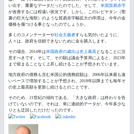
い出す、重要なデータだったのでした。そして、
米国貿易赤字
が改善するには程遠い状況です。しかし、このレビヤタン（聖
書の巨大な海獣）のような貿易赤字幅拡大の停滞は、今年の金
価格を傷つける事となったのでしょうか。
多くのコメンテーターや
社会主義者
すらも気付いたように、
人々は、政府を信頼できないために金を購入します。
その場合、2014年は
米国政府の歳出は史上最高
となることに注
意すべきです。そして、その額は議会予算局によると、2023年
まで留まることなく上昇し続けることが予想されています。
地方政府の債務も含む米国公的債務総額は、2006年以来最も速
いペースで増加することが予想され、2018年以降までも毎年そ
の史上最高額を更新し続けるとのことです。
そのため、21世紀の傾向である、「大きな政府」は終わりを告
げていないのです。それは、単に連続的データが、今年多少な
りとも迂回しただけだったのです。