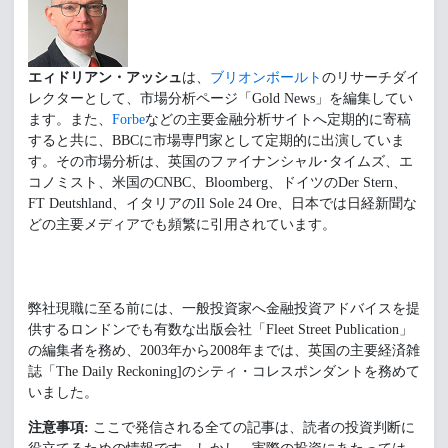
エィドリアン・アッシュ
は、
ブリオンボールト
のリサーチダイ
レクターとして、市場分析ページ「Gold News」を編集してい
ます。また、
Forbe
などの主要金融分析サイトへ定期的に寄稿
すると共に、BBCに市場専門家として定期的に出演していま
す。その市場分析は、英国のファイナンシャル･タイムズ、エ
コノミスト、米国のCNBC、Bloomberg、ドイツのDer Stern、
FT Deutshland、イタリアのIl Sole 24 Ore、日本では日経新聞な
どの主要メディアでも頻繁に引用されています。
弊社現職に至る前には、一般投資家へ金融投資アドバイスを提
供するロンドンでも有数な出版会社「Fleet Street Publication」
の編集者を務め、2003年から2008年までは、英国の主要経済雑
誌「The Daily Reckoning]のシティ・コレスポンダントを務めて
いました。
注意事項:
ここで発信される全ての記事は、読者の投資判断に