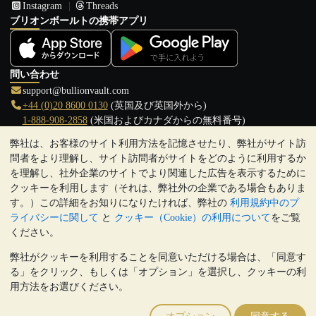
Instagram
Threads
ブリオンボールトの携帯アプリ
問い合わせ
support@bullionvault.com
+44 (0)20 8600 0130
(英国及び英国外から)
1-888-908-2858
(米国およびカナダからの無料番号)
弊社は、お客様のサイト利用方法を記憶させたり、弊社がサイト訪
クリックして通話を開始
問者をより理解し、サイト訪問者がサイトをどのように利用するか
営業時間:
を理解し、社外企業のサイトでより関連した広告を表示するために
9:00～20:30 (英国), 月曜日から金曜日
クッキーを利用します（それは、弊社外の企業である場合もありま
17:00～2:30（日本時間）, 月曜日から金曜日
す。）この詳細をお知りになりたければ、弊社の
利用規約中のプ
Galmarley Ltd T/A BullionVault
ライバシーに関して
と
クッキー（Cookie）の利用について
をご覧
3 Shortlands (7th Floor)
ください。
Hammersmith
弊社がクッキーを利用することを同意いただける場合は、「同意す
London
る」をクリック、もしくは「オプション」を選択し、クッキーの利
W6 8DA
用方法をお選びください。
United Kingdom
注:
貴金属の価値は下落することもあれば上昇することもありま