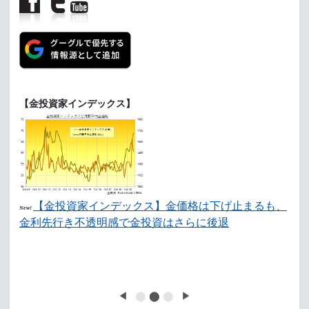
【金投資家インデックス】
【金投資家インデックス】金価格は下げ止まるも、
New!
金利先行き不透明感で金投資はさらに後退
◀
⬤
⬤
⬤
▶