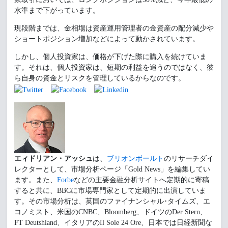
水準まで下がっています。
現段階までは、金相場は資産運用管理者の金資産の配分減少や
ショートポジション増加などによって動かされています。
しかし、個人投資家は、価格が下げた際に購入を続けていま
す。それは、個人投資家は、短期の利益を追うのではなく、彼
ら自身の資金とリスクを管理しているからなのです。
エィドリアン・アッシュ
は、
ブリオンボールト
のリサーチダイ
レクターとして、市場分析ページ「Gold News」を編集してい
ます。また、
Forbe
などの主要金融分析サイトへ定期的に寄稿
すると共に、BBCに市場専門家として定期的に出演していま
す。その市場分析は、英国のファイナンシャル･タイムズ、エ
コノミスト、米国のCNBC、Bloomberg、ドイツのDer Stern、
FT Deutshland、イタリアのIl Sole 24 Ore、日本では日経新聞な