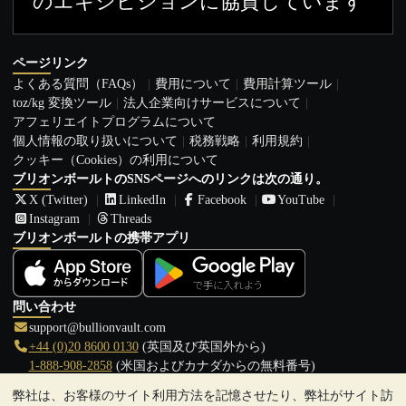
のエキジビションに協賛しています
ページリンク
よくある質問（FAQs）
費用について
費用計算ツール
toz/kg 変換ツール
法人企業向けサービスについて
アフェリエイトプログラムについて
個人情報の取り扱いについて
税務戦略
利用規約
クッキー（Cookies）の利用について
ブリオンボールトのSNSページへのリンクは次の通り。
X (Twitter)
LinkedIn
Facebook
YouTube
Instagram
Threads
ブリオンボールトの携帯アプリ
問い合わせ
support@bullionvault.com
+44 (0)20 8600 0130
(英国及び英国外から)
1-888-908-2858
(米国およびカナダからの無料番号)
弊社は、お客様のサイト利用方法を記憶させたり、弊社がサイト訪
クリックして通話を開始