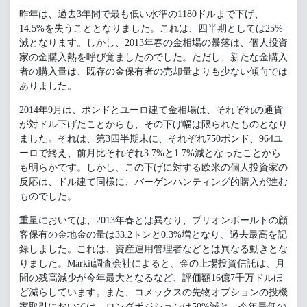
昨年は、過去3年間で最も低い水準の1180ドルまで下げ、
14.5%を失うこととなりました。これは、四半期としては25%
減となります。しかし、2013年春の金相場の暴落は、個人投資
家の金購入熱を呼び覚ましたのでした。ただし、新たな金購入
者の購入量は、既存の金保有者の売却量よりも少ない傾向では
ありました。
2014年9月は、ポンドとユーロ建て金相場は、それぞれの通貨
が対ドル下げたことからも、その下げ幅は限られたものとなり
ました。それは、第3四半期末に、それぞれ750ポンド、964ユ
ーロで終え、前月比それぞれ3.7%と1.7%減となったことから
も明らかです。しかし、この下げに対する欧米の個人投資家の
反応は、ドル建て同様に、バーゲンハンティング的購入が進む
ものでした。
重量においては、2013年春とは異なり、ブリオンボールトの顧
客保有の金地金の量は33.2トンと0.3%増となり、過去最高を記
録しました。これは、資産運用管理者などとは異なる動きとな
りました。Markit調査会社によると、金の上場投資信託は、月
間の残高減少が今年最大となるなど、評価額16億7千万ドルほ
ど減らしています。また、コメックスの先物オプションの投機
家取引においては、ロングポジションは50%減と、今年最低の