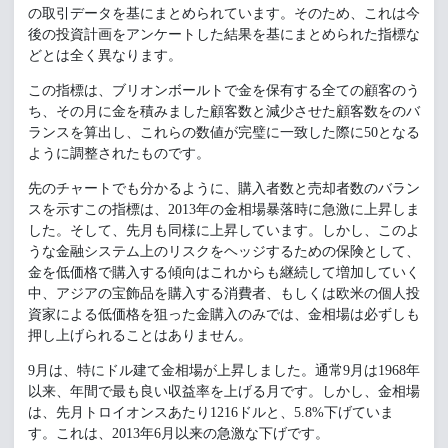
の取引データを基にまとめられています。そのため、これは今
後の投資計画をアンケートした結果を基にまとめられた指標な
どとは全く異なります。
この指標は、ブリオンボールトで金を保有する全ての顧客のう
ち、その月に金を積みました顧客数と減少させた顧客数をのバ
ランスを算出し、これらの数値が完璧に一致した際に50となる
ように調整されたものです。
先のチャートでも分かるように、購入者数と売却者数のバラン
スを示すこの指標は、2013年の金相場暴落時に急激に上昇しま
した。そして、先月も同様に上昇しています。しかし、このよ
うな金融システム上のリスクをヘッジするための保険として、
金を低価格で購入する傾向はこれからも継続して増加していく
中、アジアの宝飾品を購入する消費者、もしくは欧米の個人投
資家による低価格を狙った金購入のみでは、金相場は必ずしも
押し上げられることはありません。
9月は、特にドル建て金相場が上昇しました。通常9月は1968年
以来、年間で最も良い収益率を上げる月です。しかし、金相場
は、先月トロイオンスあたり1216ドルと、5.8%下げていま
す。これは、2013年6月以来の急激な下げです。