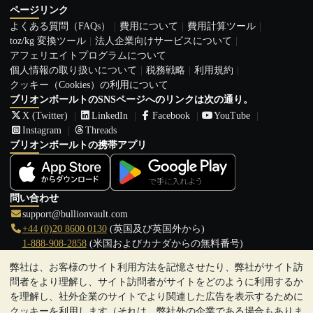
ページリンク
よくある質問（FAQs）
費用について
費用計算ツール
toz/kg 変換ツール
法人企業向けサービスについて
アフェリエイトプログラムについて
個人情報の取り扱いについて
税務戦略
利用規約
クッキー（Cookies）の利用について
ブリオンボールトのSNSページへのリンクは次の通り。
X (Twitter)
LinkedIn
Facebook
YouTube
Instagram
Threads
ブリオンボールトの携帯アプリ
問い合わせ
support@bullionvault.com
+44 (0)20 8600 0130
(英国及び英国外から)
1-888-908-2858
(米国およびカナダからの無料番号)
弊社は、お客様のサイト利用方法を記憶させたり、弊社がサイト訪
クリックして通話を開始
問者をより理解し、サイト訪問者がサイトをどのように利用するか
営業時間:
を理解し、社外企業のサイトでより関連した広告を表示するために
9:00～20:30 (英国), 月曜日から金曜日
クッキーを利用します（それは、弊社外の企業である場合もありま