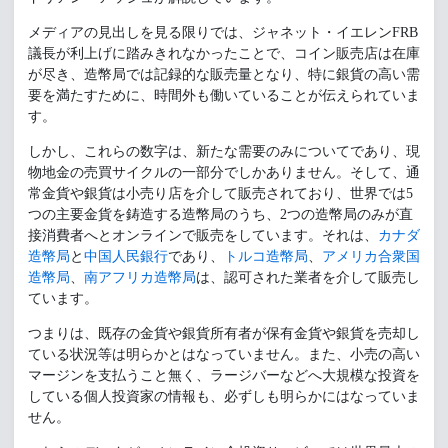
メディアの見出しを見る限りでは、ジャネット・イエレンFRB
議長が利上げに踏みきれなかったことで、コイン販売店は在庫
が尽き、造幣局では記録的な販売量となり、特に銀貨の高い需
要を満たすために、時間外も働いていることが伝えられていま
す。
しかし、これらの数字は、新たな需要のみについてであり、現
物地金の売買サイクルの一部分でしかありません。そして、通
常金貨や銀貨は小売り店を介して販売されており、世界では5
つの主要金貨を鋳造する造幣局のうち、2つの造幣局のみが直
接消費者へとオンラインで販売をしています。それは、
カナダ
造幣局
と
中国人民銀行
であり、
トルコ造幣局
、
アメリカ合衆国
造幣局
、
南アフリカ造幣局
は、認可された業者を介して販売し
ています。
つまりは、既存の金貨や銀貨所有者が保有金貨や銀貨を売却し
ている状況等は明らかとはなっていません。また、小売の高い
マージンを支払うこと無く、ラージバーなどへ大規模な投資を
している個人投資家の情報も、必ずしも明らかにはなっていま
せん。