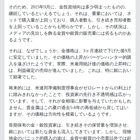
そのため、2015年9月に、金投資傾向は多少弱まったものの、
継続しているといえるでしょう。それは、重量においては、ネ
ットで購入量が上回っており、購入者数も、引き続き売却者数
を上回っていることからも明らかです。しかし、その状況は、
メディアの見出しを飾る金貨や銀貨の販売量には劣るものがあ
るようです。
それは、なぜでしょうか。金価格は、3ヶ月連続で下げた後9月
に安定していました。その価格の上昇がバーゲンハンター的購
入を遠ざけたようです。実際、米雇用統計後の価格の上昇時に
は、利益確定の売却が進んでいました。これは、特に銀におい
て顕著でした。
将来的には、米連邦準備制度理事会がゼロレートからの利上げ
に踏みきれなかったことで、投資家の先行き不透明感は広がっ
ています。そして、それが金相場に影響を与えていたかもしれ
ません。貴金属はこの夏の過去5-6年の再低値から戻してはい
ますが、その価格は方向性を模索しているようです。
長期保有の金・銀投資家は、引き続きその保管量を増加させ、
銀においては新たな資金も流入してきています。しかし、現物
地金のパニック的購入の波は、金貨や銀貨の小売業以外では起