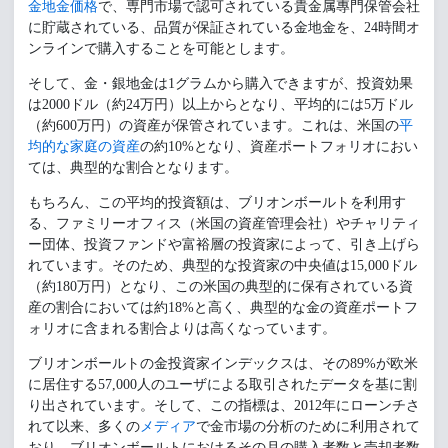
金地金価格
で、専門市場で認可されている貴金属專門保管会社
に貯蔵されている、品質が保証されている金地金を、24時間オ
ンラインで購入することを可能とします。
そして、金・銀地金は1グラムから購入できますが、投資効果
は2000ドル（約24万円）以上からとなり、平均的には5万ドル
（約600万円）の資産が保管されています。これは、米国の
平
均的な家庭の資産
の約10%となり、資産ポートフォリオにおい
ては、典型的な割合となります。
もちろん、この平均的投資額は、ブリオンボールトを利用す
る、ファミリーオフィス（米国の資産管理会社）やチャリティ
ー団体、投資ファンドや富裕層の投資家によって、引き上げら
れています。そのため、典型的な投資家の中央値は15,000ドル
（約180万円）となり、この米国の典型的に保有されている資
産の割合においては約18%と高く、典型的な金の資産ポートフ
ォリオに含まれる割合よりは高くなっています。
ブリオンボールトの金投資家インデックスは、その89%が欧米
に居住する57,000人のユーザによる取引されたデータを基に割
り出されています。そして、この指標は、2012年にローンチさ
れて以来、多くの
メディア
で金市場の分析のために利用されて
おり、ブリオンボールトにおけるその月の購入者数と売却者数