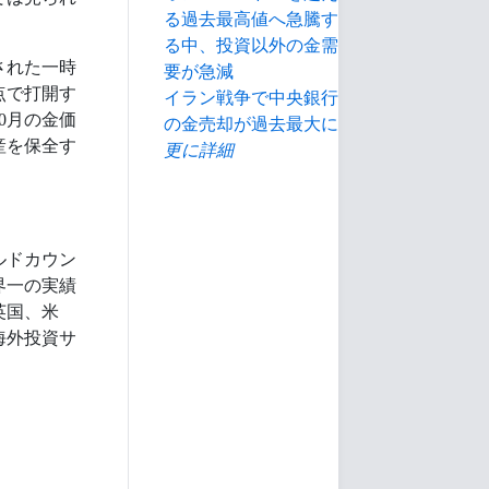
る過去最高値へ急騰す
る中、投資以外の金需
された一時
要が急減
点で打開す
イラン戦争で中央銀行
0月の金価
の金売却が過去最大に
産を保全す
更に詳細
ルドカウン
界一の実績
英国、米
海外投資サ