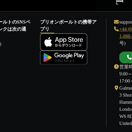
ールトのSNSペ
ブリオンボールトの携帯ア
suppor
ンクは次の通
プリ
+44 (0
1-888
号)
)
営業時
9:00
17:
Galmar
3 Shor
Hamme
Londo
W6 8
Unite