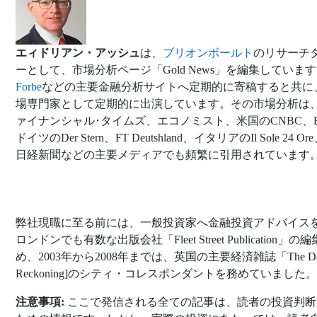
エィドリアン・アッシュ
は、
ブリオンボールト
のリサーチ
ーとして、市場分析ページ「Gold News」を編集していま
Forbe
などの主要金融分析サイトへ定期的に寄稿すると共に、
場専門家として定期的に出演しています。その市場分析は
ァイナンシャル･タイムズ、エコノミスト、米国のCNBC、Blo
ドイツのDer Stern、FT Deutshland、イタリアのIl Sole 24 
日経新聞などの主要メディアでも頻繁に引用されています
弊社現職に至る前には、一般投資家へ金融投資アドバイス
ロンドンでも有数な出版会社「Fleet Street Publication」
め、2003年から2008年までは、英国の主要経済雑誌「The Dai
Reckoning]のシティ・コレスポンダントを務めていました。
注意事項:
ここで発信される全ての記事は、読者の投資判断