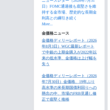
ニュースレター（2026年7月31
日）FOMC通過後も底堅さを維
持する金市場、歴史的な長期金
利高との綱引き続く
More...
金価格ニュース
金価格ディリーレポート（2026
年8月3日）WGC最新レポート
で中銀の上期金購入が2022年以
来の低水準、金価格は上げ幅を
失う
金価格ディリーレポート（2026
年7月30日）金価格、19年ぶり
高水準の米長期国債利回りへの
懸念の中、市場のFRB見通し修
正で底堅く推移