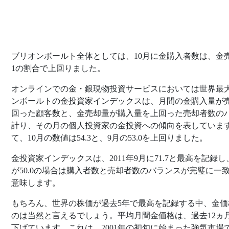
ブリオンボールト全体としては、10月に金購入者数は、金
1の割合で上回りました。
オンラインでの金・銀現物投資サービスにおいては世界最
ンボールトの金投資家インデックスは、月間の金購入量が
回った顧客数と、金売却量が購入量を上回った売却者数の
計り、その月の個人投資家の金投資への傾向を表していま
て、10月の数値は54.3と、9月の53.0を上回りました。
金投資家インデックスは、2011年9月に71.7と最高を記録
が50.0の場合は購入者数と売却者数のバランスが完璧に一
意味します。
もちろん、世界の株価が過去5年で最高を記録する中、金価
のは当然と言えるでしょう。平均月間金価格は、過去12ヵ月
下げています。これは、2001年の初旬に始まった強気市場