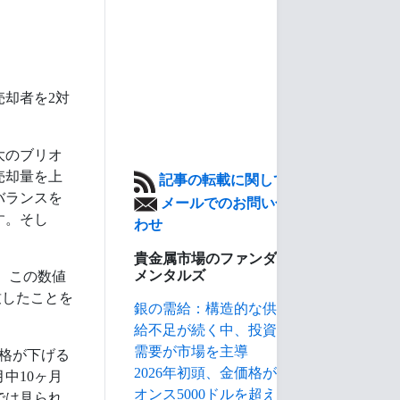
売却者を2対
大のブリオ
売却量を上
記事の転載に関して
バランスを
メールでのお問い合
す。そし
わせ
貴金属市場のファンダ
メンタルズ
し、この数値
致したことを
銀の需給：構造的な供
給不足が続く中、投資
需要が市場を主導
格が下げる
2026年初頭、金価格が1
中10ヶ月
オンス5000ドルを超え
では見られ