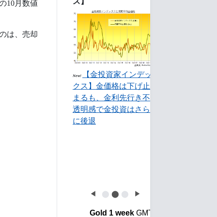
ス】
の10月数値
のは、売却
【金投資家インデッ
New!
クス】金価格は下げ止
まるも、金利先行き不
透明感で金投資はさら
に後退
◀
⬤
⬤
⬤
▶
Gold 1 week
GMT