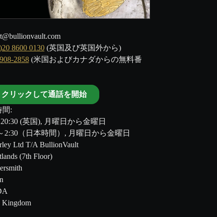
t@bullionvault.com
)20 8600 0130
(英国及び英国外から)
-908-2858
(米国およびカナダからの無料番
クリックして通話を開始
間:
～20:30 (英国), 月曜日から金曜日
00～2:30（日本時間）, 月曜日から金曜日
ley Ltd T/A BullionVault
tlands (7th Floor)
rsmith
n
DA
d Kingdom