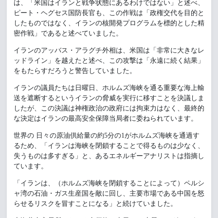
は、「米国はイランと戦争状態にあるわけではない」と述べ、
ピート・ヘグセス国防長官も、この作戦は「政権交代を目的と
したものではなく、イランの核開発プログラムを標的とした精
密作戦」であると述べていました。
イランのアッバス・アラグチ外相は、米国は「非常に大きなレ
ッドライン」を越えたと述べ、この攻撃は「永遠に続く結果」
をもたらすだろうと警告していました。
イランの議員たちは日曜日、ホルムズ海峡を通る重要な海上輸
送を遮断するというイランの脅威を実行に移すことを決議しま
したが、この決議は神権政治の政府には拘束力はなく、最終的
な決定はイランの最高安全保障当局者に委ねられています。
世界の 日々の原油供給量の約5分の1がホルムズ海峡を通過す
るため、「イランは海峡を閉鎖することで得るものは少なく、
失うものは多すぎる」と、あるエネルギーアナリストは指摘し
ています。
「イランは、（ホルムズ海峡を閉鎖することによって）ペルシ
ャ湾の石油・ガス生産国を敵に回し、主要市場である中国を怒
らせるリスクを冒すことになる」と続けていました。