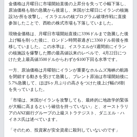
金価格は月曜日に市場開始直後の上昇分を失って小幅下落し、
原油価格も朝の急騰から後退し、米国が土曜日にイランの核施
設3か所を攻撃し、イスラエルの核プログラム破壊作戦に直接
参加したことで、西欧の株式市場も下落していました。
現物金価格は、月曜日市場開始直後に3396ドルまで急騰した後
上げ幅を削った後に、ロンドン時間昼過ぎに3360ドル前後を推
移していました。この水準は、イスラエルが1週間前にイラン
の核施設を爆撃した際の最高値以来のレベルで、4月22日につ
けた史上最高値3500ドルからわずか$100下回る水準です。
一方、原油価格は月曜朝にイランが重要なホルムズ海峡の航路
を閉鎖する動きを受けて急騰し、ブレント原油は市場開始後に
5.7%急騰して、ほぼ6ヶ月ぶりの高さをつけた後上げ幅の8割
を失っていました。
「市場は、米国がイランを攻撃しても、最終的に地政学的緊張
が大幅に高まるという確信を持っていない」と、オーストラリ
アのANZ銀行グループの上級ストラテジスト、ダニエル・ハ
イネス氏は述べています。
「そのため、投資家が安全資産に殺到していないのです」