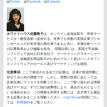
ホワイトハウス佐藤敦子
は、オンライン金地金取引・所有サー
ビスを一般投資家へ提供する、世界でも有数の英国企業ブリオ
ンボールトの日本市場の責任者であると共に、市場分析ページ
の記事執筆および編集を担当。 現職以前には、英国大手金融
ソフトウェア会社の日本支社で、マーケティングマネージャー
として、金融派生商品取引のためのフロント及びバックオフィ
スソフトウェアのセールス及びマーケティングを統括。
注意事項:
ここで発信される全ての記事は、読者の投資判断に
役立てるための情報です。しかし、実際の投資にあたっては、
読者自身にてリスクを判断ください。ここで取り扱われる情報
及びデータは、すでに他の諸事情により、過去のものとなって
いる場合があり、この情報を利用する際には、必ず他でも確証
する必要があることを理解ください。
Gold News
の利用につい
ては、
利用規約
をご覧ください。