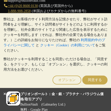
support@bullionvault.com
+44 (0)20 8600 0130
(英国及び英国外から)
1-888-908-2858
(米国およびカナダからの無料番号)
弊社は、お客様のサイト利用方法を記憶させたり、弊社がサイト訪
クリックして通話を開始
問者をより理解し、サイト訪問者がサイトをどのように利用するか
営業時間:
を理解し、社外企業のサイトでより関連した広告を表示するために
9:00～20:30 (英国), 月曜日から金曜日
クッキーを利用します（それは、弊社外の企業である場合もありま
17:00～2:30（日本時間）, 月曜日から金曜日
す。）この詳細をお知りになりたければ、弊社の
利用規約中のプ
Galmarley Ltd T/A BullionVault
ライバシーに関して
と
クッキー（Cookie）の利用について
をご覧
3 Shortlands (7th Floor)
ください。
Hammersmith
弊社がクッキーを利用することを同意いただける場合は、「同意す
London
る」をクリック、もしくは「オプション」を選択し、クッキーの利
W6 8DA
用方法をお選びください。
United Kingdom
注:
貴金属の価値は下落することもあれば上昇することもありま
オプション
同意する
す。過去の傾向は、将来の価格の動きを保証するものではありませ
ん。BullionVaultのウェブサイト上、もしくはBullionVaultとのコミ
ュニケーション上のいかなる内容も、投資に関する助言ではありま
ブリオンボールト：金・銀・プラチナ・パラジウム価
せん。顧客は、金及び銀地金を所有することが適切かどうかを判断
格/取引アプリ
するために、専門家の助言を求めることをお勧めします。
BullionVault (Galmarley Ltd.)
Galmarley Ltd, trading as BullionVault, registered in England and Wales
無料 - Google Play