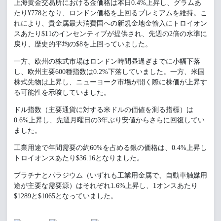
上海黄金交易所における金価格は本日0.4%上昇し、グラムあ
たり¥778となり、ロンドン価格を上回るプレミアムを維持。こ
れにより、貴金属最大消費国への新規金地金輸入にトロイオン
スあたり$11のインセンティブが提供され、先週の2倍の水準に
戻り、歴史的平均の$8を上回っていました。
一方、欧州の株式市場はロンドン時間昼過ぎまでに小幅下落
し、欧州主要600種指数は0.2%下落していました。一方、米国
株式先物は上昇し、ニューヨーク市場が開く際に株価が上昇す
る可能性を示唆していました。
ドル指数（主要通貨に対する米ドルの価値を測る指標）は
0.6%上昇し、先週月曜日の3年ぶり安値からさらに回復してい
ました。
工業用途で年間需要の約60%を占める銀の価格は、0.4%上昇し
トロイオンスあたり$36.16となりました。
プラチナとパラジウム（いずれも工業用金属で、自動車触媒用
途が主要な需要源）はそれぞれ1.6%上昇し、1オンスあたり
$1289と$1065となっていました。