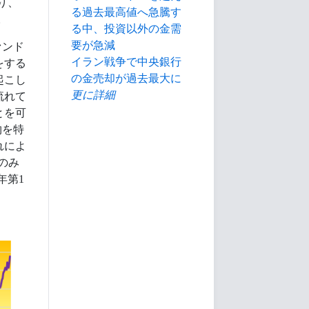
り、
る過去最高値へ急騰す
。
る中、投資以外の金需
要が急減
ァンド
イラン戦争で中央銀行
をする
の金売却が過去最大に
起こし
更に詳細
流れて
とを可
物を特
れによ
のみ
年第1