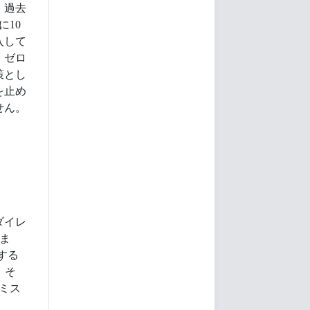
、過去
に10
入して
。ゼロ
策とし
を止め
せん。
ダイレ
いま
する
。そ
ミス