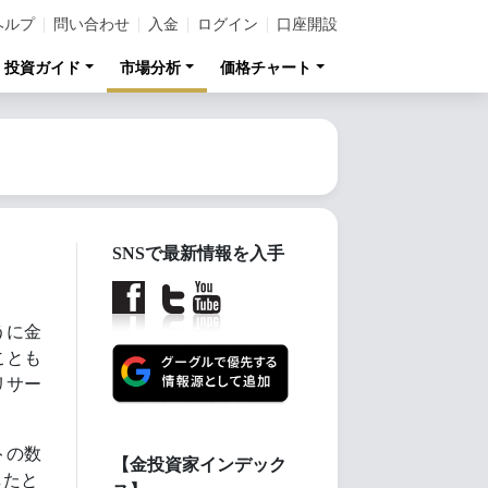
ヘルプ
問い合わせ
入金
ログイン
口座開設
投資ガイド
市場分析
価格チャート
SNSで最新情報を入手
うに金
ことも
リサー
。
トの数
【金投資家インデック
したと