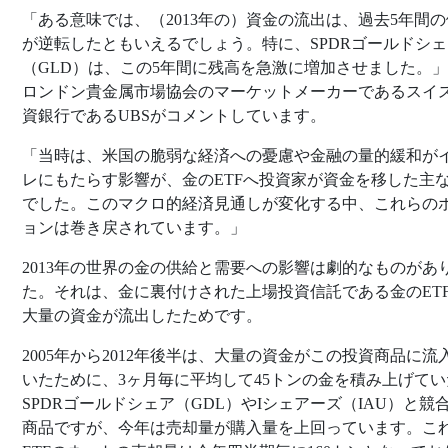
「ある意味では、（2013年の）資金の流出は、過去5年間
が逆転したともいえるでしょう。特に、SPDRゴールドシェ
（GLD）は、この5年間に残高を急激に増加させました。
ロンドン貴金属市場協会のマーケットメーカーであるスイ
資銀行であるUBSがコメントしています。
「当時は、米国の脆弱な経済への憂慮や金融の量的緩和が
レにもたらす影響が、金のETFへ投資家が資金を移した主
でした。このマクロ的経済見通しが変化する中、これらの
ョンは巻き戻されています。」
2013年の世界の金の供給と需要への影響は劇的なものがあ
た。それは、金に裏付けされた上場投資信託である金のET
大量の資金が流出したためです。
2005年から2012年後半は、大量の資金がこの投資商品に流
いたために、3ヶ月毎に平均して45トンの金を積み上げてい
SPDRゴールドシェア（GDL）やIシェアーズ（IAU）と競
商品ですが、今年は売却量が購入量を上回っています。こ