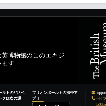
大英博物館のこのエキジ
います
ールトのSNSペ
ブリオンボールトの携帯ア
suppor
ンクは次の通
プリ
+44 (0
1-888