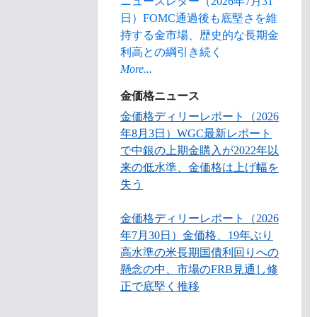
ニュースレター（2026年7月31
日）FOMC通過後も底堅さを維
持する金市場、歴史的な長期金
利高との綱引き続く
More...
金価格ニュース
金価格ディリーレポート（2026
年8月3日）WGC最新レポート
で中銀の上期金購入が2022年以
来の低水準、金価格は上げ幅を
失う
金価格ディリーレポート（2026
年7月30日）金価格、19年ぶり
高水準の米長期国債利回りへの
懸念の中、市場のFRB見通し修
正で底堅く推移