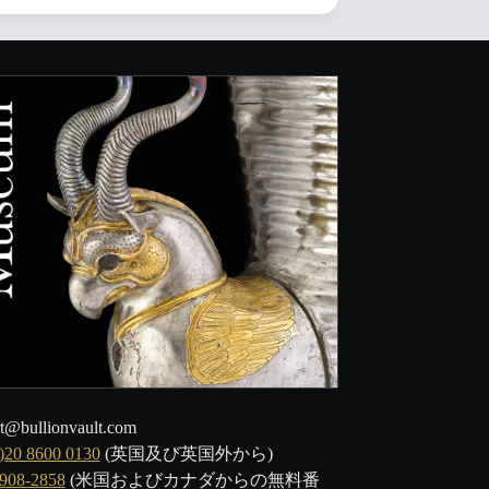
t@bullionvault.com
)20 8600 0130
(英国及び英国外から)
-908-2858
(米国およびカナダからの無料番