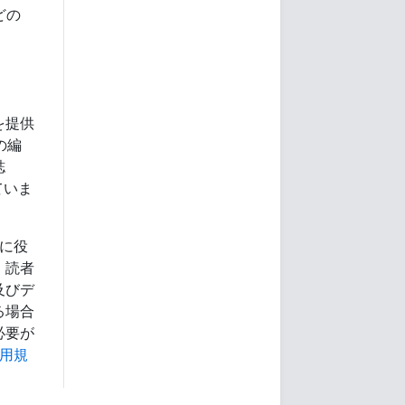
などの
を提供
」の編
誌
めていま
に役
、読者
及びデ
る場合
必要が
用規