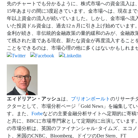
先のチャートでも分かるように、株式市場への資金流入は
15年あまりの間に3度起きています。金市場へは、現在まで
年以上資金の流入が続いていました。しかし、金市場へ流
いた投資ドル資金は、過去12ヵ月に引き上げ始めています
金利が続き、非伝統的金融政策の量的緩和のみが、金融政
て残された道である現在、新たな資金が再度流入すること
ことをできるのは、市場心理の他に多くはないかもしれま
エィドリアン・アッシュ
は、
ブリオンボールト
のリサーチ
クターとして、市場分析ページ「Gold News」を編集して
す。また、
Forbe
などの主要金融分析サイトへ定期的に寄稿
と共に、BBCに市場専門家として定期的に出演しています
の市場分析は、英国のファイナンシャル･タイムズ、エコノ
ト、米国のCNBC、Bloomberg、ドイツのDer Stern、FT