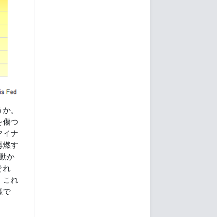
うか。
を傷つ
マイナ
再燃す
動か
それ
、これ
様で