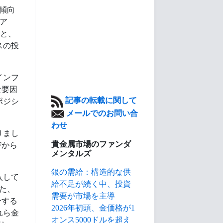
の傾向
ア
」と、
スの投
インフ
な要因
記事の転載に関して
ポジシ
メールでのお問い合
わせ
りまし
貴金属市場のファンダ
Fから
メンタルズ
銀の需給：構造的な供
入して
給不足が続く中、投資
た、
需要が市場を主導
合する
2026年初頭、金価格が1
れら金
オンス5000ドルを超え