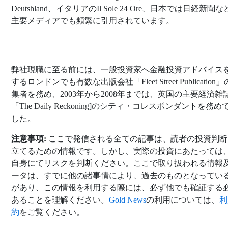
Deutshland、イタリアのIl Sole 24 Ore、日本では日経新聞
主要メディアでも頻繁に引用されています。
弊社現職に至る前には、一般投資家へ金融投資アドバイス
するロンドンでも有数な出版会社「Fleet Street Publication
集者を務め、2003年から2008年までは、英国の主要経済雑
「The Daily Reckoning]のシティ・コレスポンダントを務
した。
注意事項:
ここで発信される全ての記事は、読者の投資判断
立てるための情報です。しかし、実際の投資にあたっては
自身にてリスクを判断ください。ここで取り扱われる情報
ータは、すでに他の諸事情により、過去のものとなってい
があり、この情報を利用する際には、必ず他でも確証する
あることを理解ください。
Gold News
の利用については、
利
約
をご覧ください。