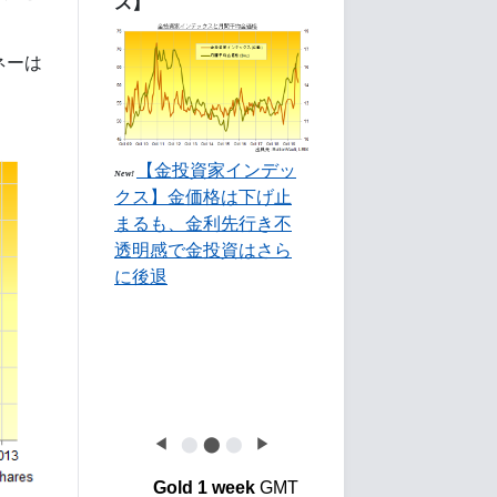
ス】
ネーは
【金投資家インデッ
New!
クス】金価格は下げ止
まるも、金利先行き不
透明感で金投資はさら
に後退
◀
⬤
⬤
⬤
▶
Gold 1 week
GMT