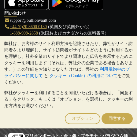
問い合わせ
support@bullionvault.com
+44 (0)20 8600 0130
(英国及び英国外から)
1-888-908-2858
(米国およびカナダからの無料番号)
弊社は、お客様のサイト利用方法を記憶させたり、弊社がサイト訪
クリックして通話を開始
問者をより理解し、サイト訪問者がサイトをどのように利用するか
営業時間:
を理解し、社外企業のサイトでより関連した広告を表示するために
9:00～20:30 (英国), 月曜日から金曜日
クッキーを利用します（それは、弊社外の企業である場合もありま
17:00～2:30（日本時間）, 月曜日から金曜日
す。）この詳細をお知りになりたければ、弊社の
利用規約中のプ
Galmarley Ltd T/A BullionVault
ライバシーに関して
と
クッキー（Cookie）の利用について
をご覧
3 Shortlands (7th Floor)
ください。
Hammersmith
弊社がクッキーを利用することを同意いただける場合は、「同意す
London
る」をクリック、もしくは「オプション」を選択し、クッキーの利
W6 8DA
用方法をお選びください。
United Kingdom
注:
貴金属の価値は下落することもあれば上昇することもありま
オプション
同意する
す。過去の傾向は、将来の価格の動きを保証するものではありませ
ん。BullionVaultのウェブサイト上、もしくはBullionVaultとのコミ
ュニケーション上のいかなる内容も、投資に関する助言ではありま
ブリオンボールト：金・銀・プラチナ・パラジウム価