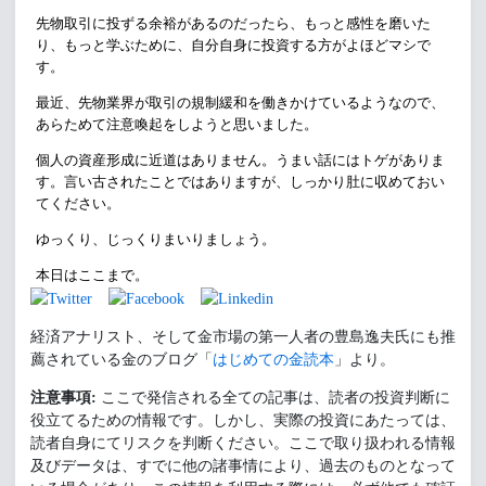
先物取引
に投ずる余裕があるのだったら、もっと感性を磨いた
り、もっと学ぶために、自分自身に投資する方がよほどマシで
す。
最近、
先物
業界が取引の規制緩和を働きかけているようなので、
あらためて注意喚起をしようと思いました。
個人の資産形成に近道はありません。うまい話にはトゲがありま
す。言い古されたことではありますが、しっかり肚に収めておい
てください。
ゆっくり、じっくりまいりましょう。
本日はここまで。
経済アナリスト、そして金市場の第一人者の豊島逸夫氏にも推
薦されている金のブログ「
はじめての金読本
」より。
注意事項:
ここで発信される全ての記事は、読者の投資判断に
役立てるための情報です。しかし、実際の投資にあたっては、
読者自身にてリスクを判断ください。ここで取り扱われる情報
及びデータは、すでに他の諸事情により、過去のものとなって