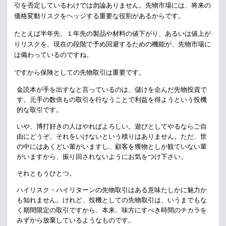
引
を
否定しているわけでは勿論ありません。
先物
市場には、将来の
価格変動リスクを
ヘッジする重要な役割があるからです。
たとえば半年先、１年先の製品や材料の
値下がり、あるいは値上が
りリスクを、
現在の段階で予め回避するための機能が、
先物
市場に
は備わっているのですね。
ですから保険としての
先物取引
は重要です。
金読本が手を出すなと言っているのは、儲けを企んだ
先物
投資で
す。元手の数倍もの取引を行なうことで利益を得ようという投機
的な取引です。
いや、博打好きの人はやればよろしい。遊びとしてやるならご自
由にどうぞ。それをいけないという積りはありません。ただ、世
の中にはあくどい輩がいますし、顧客を獲物としか観ていない輩
がいますから、振り回されないようにお気をつけ下さい。
それともうひとつ。
ハイリスク・ハイリターンの
先物取引
はある意味たしかに魅力か
も知れません。けれど、投機としての
先物取引
は、いうまでもな
く期間限定の取引ですから、本来、味方にすべき時間のチカラを
みずから放棄しているようなものです。