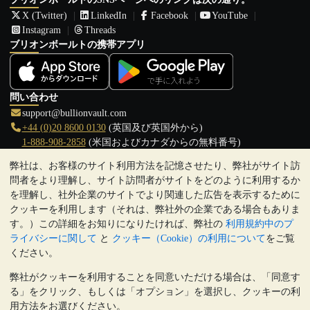
X (Twitter)
LinkedIn
Facebook
YouTube
Instagram
Threads
ブリオンボールトの携帯アプリ
問い合わせ
support@bullionvault.com
+44 (0)20 8600 0130
(英国及び英国外から)
1-888-908-2858
(米国およびカナダからの無料番号)
弊社は、お客様のサイト利用方法を記憶させたり、弊社がサイト訪
クリックして通話を開始
問者をより理解し、サイト訪問者がサイトをどのように利用するか
営業時間:
を理解し、社外企業のサイトでより関連した広告を表示するために
9:00～20:30 (英国), 月曜日から金曜日
クッキーを利用します（それは、弊社外の企業である場合もありま
17:00～2:30（日本時間）, 月曜日から金曜日
す。）この詳細をお知りになりたければ、弊社の
利用規約中のプ
Galmarley Ltd T/A BullionVault
ライバシーに関して
と
クッキー（Cookie）の利用について
をご覧
3 Shortlands (7th Floor)
ください。
Hammersmith
弊社がクッキーを利用することを同意いただける場合は、「同意す
London
る」をクリック、もしくは「オプション」を選択し、クッキーの利
W6 8DA
用方法をお選びください。
United Kingdom