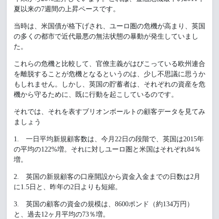
夏以来の7週間の上昇ペースです。
当時は、米国債が格下げされ、ユーロ圏の危機が高まり、英国
の多くの都市で近代最悪の無法状態の暴動が発生していまし
た。
これらの危機と比較して、官僚主義がはびこっている欧州連合
を離脱することが危機となるというのは、少し不思議に思うか
もしれません。しかし、英国の貯蓄者は、それぞれの資産を危
機から守るために、既に行動を起こしているのです。
それでは、それを表すブリオンボールトの顧客データを見てみ
ましょう
1. 一日平均新規顧客数は、今月22日の段階で、英国は2015年
の平均の122%増。それに対しユーロ圏と米国はそれぞれ84％
増。
2. 英国の新規顧客の口座開設から資金入金までの日数は2月
に1.5日と、昨年の2日よりも短縮。
3. 英国の顧客の資金の規模は、8600ポンド（約134万円）
と、過去12ヶ月平均の73％増。