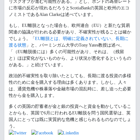
リスクオフが進む可能性がある。」とし、ポンドの為替レート
に市場の反応が現れるだろうとScotiaBankの英国と欧州のエコ
ノミストであるAlan Clarkeは述べています。
もし、EU離脱となった場合も、欧州連合（EU）と新たな貿易
関連の協議が行われる必要があり、不確実性が残ることは確か
でしょう。「
EU離脱とは、明確に定義されていない、長期に
渡る状態
」と、バーミンガム大学のTony Yates教授は述べ、
「（EU離脱後には）多くの可能性があり、それは、（残留
と）ほぼ変化がないものから、より状況が悪化するというもの
がある。」と続けています。
政治的不確実性を取り除いたとしても、長期に渡る投資の多様
性のために金を購入する理由は多くあります。しかし、人々
は、通貨危機や株暴落や金融市場の混乱時に、差し迫った必要
性から金を購入します。
多くの英国の貯蓄者が金と銀の投資へと資金を動かしているこ
とからも、英国で6月に行われるEU離脱を問う国民選挙は、英
国人にとっては既に実質的な危機と感じられるものなのでしょ
う。