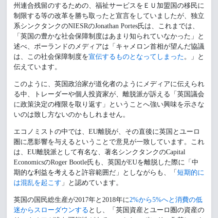
州連合残留のするための、福祉サービスをＥＵ加盟国の移民に
制限する等の改革を勝ち取ったと宣言をしていましたが、独立
系シンクタンクのNIESRのJonathan Portes氏は、これまでは、
「英国の豊かな社会保障制度はあまり知られていなかった」と
述べ、ポーランドのメディアは「キャメロン首相が望んだ協議
は、この社会保障制度を
宣伝するものとなってしまった
。」と
伝えています。
このように、英国政治家が道化者のようにメディアに伝えられ
る中、トレーダーや個人投資家が、離脱派が訴える「英国議会
に政策決定の権限を取り返す」ということへ強い興味を示さな
いのは致し方ないのかもしれません。
エコノミストの中では、EU離脱が、その直後に英国とユーロ
圏に悪影響を与えるということで意見が一致しています。これ
は、EU離脱派として有名な、著名シンクタンクのCapital
EconomicsのRoger Bootle氏も、英国がEUを離脱した際に「中
期的な利益を考えると許容範囲だ」としながらも、「
短期的に
は混乱を起こす
」と認めています。
英国の国民総生産が2017年と2018年に
2%から5%へと消費の低
迷からスローダウンする
とし、「英国資産とユーロ圏の資産の