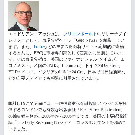
エィドリアン・アッシュ
は、
ブリオンボールト
のリサーチダイ
レクターとして、市場分析ページ「Gold News」を編集してい
ます。また、
Forbe
などの主要金融分析サイトへ定期的に寄稿
すると共に、BBCに市場専門家として定期的に出演していま
す。その市場分析は、英国のファイナンシャル･タイムズ、エ
コノミスト、米国のCNBC、Bloomberg、ドイツのDer Stern、
FT Deutshland、イタリアのIl Sole 24 Ore、日本では日経新聞な
どの主要メディアでも頻繁に引用されています。
弊社現職に至る前には、一般投資家へ金融投資アドバイスを提
供するロンドンでも有数な出版会社「Fleet Street Publication」
の編集者を務め、2003年から2008年までは、英国の主要経済雑
誌「The Daily Reckoning]のシティ・コレスポンダントを務めて
いました。