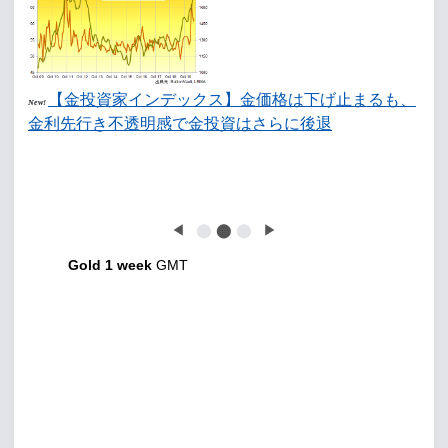
【金投資家インデックス】金価格は下げ止まるも、
New!
金利先行き不透明感で金投資はさらに後退
◀
⬤
⬤
⬤
▶
Gold 1 week
GMT