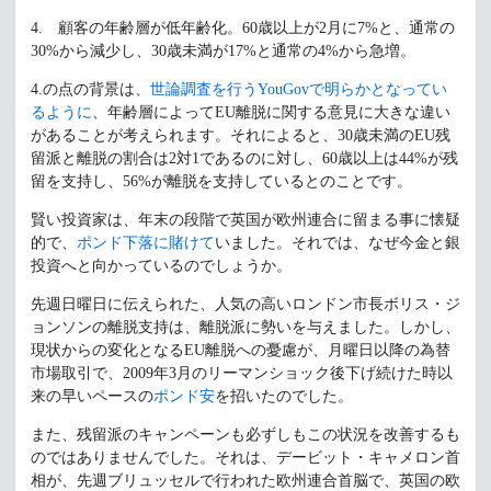
4. 顧客の年齢層が低年齢化。60歳以上が2月に7%と、通常の
30%から減少し、30歳未満が17%と通常の4%から急増。
4.の点の背景は、
世論調査を行うYouGovで明らかとなってい
るように
、年齢層によってEU離脱に関する意見に大きな違い
があることが考えられます。それによると、30歳未満のEU残
留派と離脱の割合は2対1であるのに対し、60歳以上は44%が残
留を支持し、56%が離脱を支持しているとのことです。
賢い投資家は、年末の段階で英国が欧州連合に留まる事に懐疑
的で、
ポンド下落に賭けて
いました。それでは、なぜ今金と銀
投資へと向かっているのでしょうか。
先週日曜日に伝えられた、人気の高いロンドン市長ボリス・ジ
ョンソンの離脱支持は、離脱派に勢いを与えました。しかし、
現状からの変化となるEU離脱への憂慮が、月曜日以降の為替
市場取引で、2009年3月のリーマンショック後下げ続けた時以
来の早いペースの
ポンド安
を招いたのでした。
また、残留派のキャンペーンも必ずしもこの状況を改善するも
のではありませんでした。それは、デービット・キャメロン首
相が、先週ブリュッセルで行われた欧州連合首脳で、英国の欧