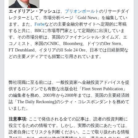
エィドリアン・アッシュ
は、
ブリオンボールト
のリサーチダイ
レクターとして、市場分析ページ「Gold News」を編集してい
ます。また、
Forbe
などの主要金融分析サイトへ定期的に寄稿
すると共に、BBCに市場専門家として定期的に出演していま
す。その市場分析は、英国のファイナンシャル･タイムズ、エ
コノミスト、米国のCNBC、Bloomberg、ドイツのDer Stern、
FT Deutshland、イタリアのIl Sole 24 Ore、日本では日経新聞な
どの主要メディアでも頻繁に引用されています。
弊社現職に至る前には、一般投資家へ金融投資アドバイスを提
供するロンドンでも有数な出版会社「Fleet Street Publication」
の編集者を務め、2003年から2008年までは、英国の主要経済雑
誌「The Daily Reckoning]のシティ・コレスポンダントを務めて
いました。
注意事項:
ここで発信される全ての記事は、読者の投資判断に
役立てるための情報です。しかし、実際の投資にあたっては、
読者自身にてリスクを判断ください。ここで取り扱われる情報