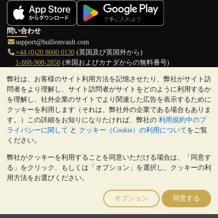
問い合わせ
support@bullionvault.com
+44 (0)20 8600 0130
(英国及び英国外から)
1-888-908-2858
(米国およびカナダからの無料番号)
弊社は、お客様のサイト利用方法を記憶させたり、弊社がサイト訪
クリックして通話を開始
問者をより理解し、サイト訪問者がサイトをどのように利用するか
営業時間:
を理解し、社外企業のサイトでより関連した広告を表示するために
9:00～20:30 (英国), 月曜日から金曜日
クッキーを利用します（それは、弊社外の企業である場合もありま
17:00～2:30（日本時間）, 月曜日から金曜日
す。）この詳細をお知りになりたければ、弊社の
利用規約中のプ
Galmarley Ltd T/A BullionVault
ライバシーに関して
と
クッキー（Cookie）の利用について
をご覧
3 Shortlands (7th Floor)
ください。
Hammersmith
弊社がクッキーを利用することを同意いただける場合は、「同意す
London
る」をクリック、もしくは「オプション」を選択し、クッキーの利
W6 8DA
用方法をお選びください。
United Kingdom
注:
貴金属の価値は下落することもあれば上昇することもありま
オプション
同意する
す。過去の傾向は、将来の価格の動きを保証するものではありませ
ん。BullionVaultのウェブサイト上、もしくはBullionVaultとのコミ