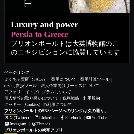
Luxury and power
Persia to Greece
ブリオンボールトは大英博物館のこ
のエキジビションに協賛しています
ページリンク
よくある質問（FAQs）
費用について
費用計算ツール
toz/kg 変換ツール
法人企業向けサービスについて
アフェリエイトプログラムについて
個人情報の取り扱いについて
税務戦略
利用規約
クッキー（Cookies）の利用について
ブリオンボールトのSNSページへのリンクは次の通り。
X (Twitter)
LinkedIn
Facebook
YouTube
Instagram
Threads
ブリオンボールトの携帯アプリ