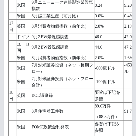
9月ニューヨーク連銀製造業景気
米国
8.24
9.20
指数
米国
8月鉱工業生産（前月比）
0.0%
0.4%
17
英国
8月消費者物価指数（前年比）
2.8%
2.1%
日
ドイツ
9月ZEW景況感調査
46.0
42.0
ユーロ
9月ZEW景況感調査
44.0
47.2
圏
米国
8月消費者物価指数（前年比）
2.0%
1.6%
7月対米証券投資（ネット長期フ
-453
米国
-669億ドル
ロー）
ル
7月対米証券投資（ネットフロー
米国
-190億ドル
合計）
18
要旨は下記を
英国
BOE議事録
日
参照
89.6万件
米国
8月住宅着工件数
91.7
（88.3万件）
要旨は下記を
米国
FOMC政策金利発表
参照