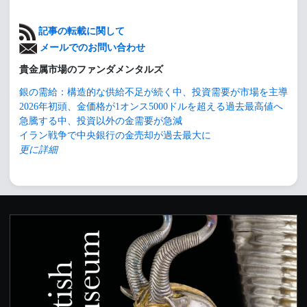
記事の転載に関して
メールでのお問い合わせ
貴金属市場のファンダメンタルズ
銀の需給：構造的な供給不足が続く中、投資需要が市場を主導
2026年初頭、金価格が1オンス5000ドルを超える過去最高値へ
急騰する中、投資以外の金需要が急減
イラン戦争で中央銀行の金売却が過去最大に
更に詳細