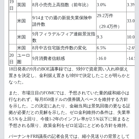
19
英国
8月小売売上高指数（前年比）
3.0%
3.3%
日
29.2万件
9/14までの週の新規失業保険申
米国
33.0
請件数
（29.4万件）
9月フィラデルフィア連銀景況指
米国
9.3
10.0
数
米国
8月中古住宅販売件数の変化
6.5%
-2.6%
20
ユーロ
9月消費者信頼感
-16.0
-14.5
日
圏
18日発表の9月のBOE議事録では、9対0で資産買い入れ枠据え
置きを決定し、金利据え置きも9対0で決定したことが明らかと
なった。
また、市場注目のFOMCでは、予想されていた量的緩和縮小は
行なわれず、毎月850億ドルの債券購入ペースを維持する方針
を示した。この決定にあたり、金融当局は景気回復の更なる証
拠が必要だとの見解を示した。ゼロ金利維持の条件は、失業率
6.5％を上回り、今後1-2年のインフレ率が2.5％以下に留まると
予想される限り、政策金利をゼロ近辺にとどめる方針を維持。
バーナンキFRB議長の記者会見では、縮小見送りの背景として