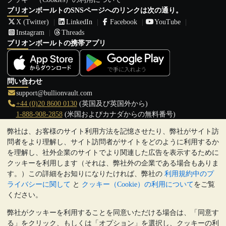
ブリオンボールトのSNSページへのリンクは次の通り。
X (Twitter)
LinkedIn
Facebook
YouTube
Instagram
Threads
ブリオンボールトの携帯アプリ
問い合わせ
support@bullionvault.com
+44 (0)20 8600 0130
(英国及び英国外から)
1-888-908-2858
(米国およびカナダからの無料番号)
弊社は、お客様のサイト利用方法を記憶させたり、弊社がサイト訪
クリックして通話を開始
問者をより理解し、サイト訪問者がサイトをどのように利用するか
営業時間:
を理解し、社外企業のサイトでより関連した広告を表示するために
9:00～20:30 (英国), 月曜日から金曜日
クッキーを利用します（それは、弊社外の企業である場合もありま
17:00～2:30（日本時間）, 月曜日から金曜日
す。）この詳細をお知りになりたければ、弊社の
利用規約中のプ
Galmarley Ltd T/A BullionVault
ライバシーに関して
と
クッキー（Cookie）の利用について
をご覧
3 Shortlands (7th Floor)
ください。
Hammersmith
弊社がクッキーを利用することを同意いただける場合は、「同意す
London
る」をクリック、もしくは「オプション」を選択し、クッキーの利
W6 8DA