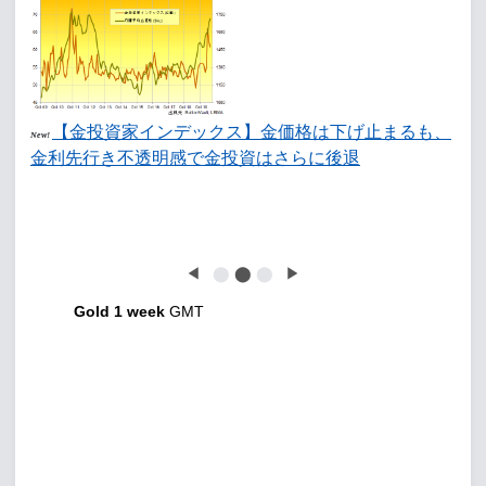
【金投資家インデックス】金価格は下げ止まるも、
New!
金利先行き不透明感で金投資はさらに後退
◀
⬤
⬤
⬤
▶
Gold 1 week
GMT