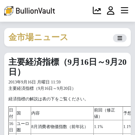
金市場ニュース
主要経済指標（9月16日～9月20
日）
2013年9月16日 月曜日 11:59
主要経済指標（9月16日～9月20日）
経済指標の解説は表の下をご覧ください。
日
前回（修正
国
内容
予想
付
値）
16
ユーロ
8月消費者物価指数（前年比）
1.1%
1.1%
日
圏