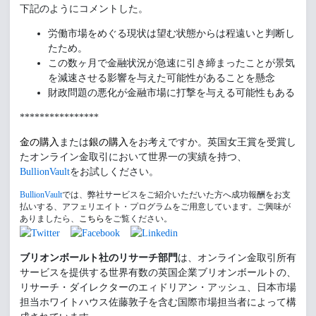
下記のようにコメントした。
労働市場をめぐる現状は望む状態からは程遠いと判断し
たため。
この数ヶ月で金融状況が急速に引き締まったことが景気
を減速させる影響を与えた可能性があることを懸念
財政問題の悪化が金融市場に打撃を与える可能性もある
****************
金の購入
または
銀の購入
をお考えですか。英国女王賞を受賞し
たオンライン金取引において世界一の実績を持つ、
BullionVault
をお試しください。
BullionVault
では、弊社サービスをご紹介いただいた方へ成功報酬をお支
払いする、アフェリエイト・プログラムをご用意しています。ご興味が
ありましたら、
こちら
をご覧ください。
ブリオンボールト社のリサーチ部門
は、オンライン金取引所有
サービスを提供する世界有数の英国企業ブリオンボールトの、
リサーチ・ダイレクターのエィドリアン・アッシュ、日本市場
担当ホワイトハウス佐藤敦子を含む国際市場担当者によって構