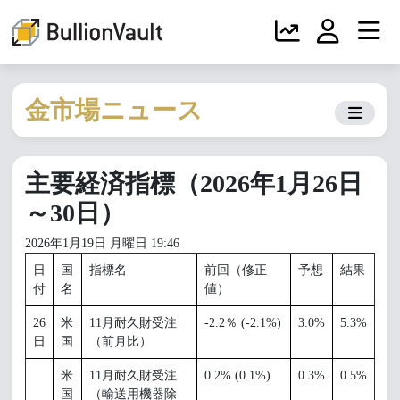
金市場ニュース
主要経済指標（2026年1月26日
～30日）
2026年1月19日 月曜日 19:46
日
国
指標名
前回（修正
予想
結果
付
名
値）
26
米
11月耐久財受注
-2.2％ (-2.1%)
3.0%
5.3%
日
国
（前月比）
米
11月耐久財受注
0.2% (0.1%)
0.3%
0.5%
国
（輸送用機器除