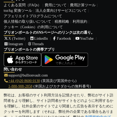
よくある質問（FAQs）
費用について
費用計算ツール
toz/kg 変換ツール
法人企業向けサービスについて
アフェリエイトプログラムについて
個人情報の取り扱いについて
税務戦略
利用規約
クッキー（Cookies）の利用について
ブリオンボールトのSNSページへのリンクは次の通り。
X (Twitter)
LinkedIn
Facebook
YouTube
Instagram
Threads
ブリオンボールトの携帯アプリ
問い合わせ
support@bullionvault.com
+44 (0)20 8600 0130
(英国及び英国外から)
1-888-908-2858
(米国およびカナダからの無料番号)
弊社は、お客様のサイト利用方法を記憶させたり、弊社がサイト訪
クリックして通話を開始
問者をより理解し、サイト訪問者がサイトをどのように利用するか
営業時間:
を理解し、社外企業のサイトでより関連した広告を表示するために
9:00～20:30 (英国), 月曜日から金曜日
クッキーを利用します（それは、弊社外の企業である場合もありま
17:00～2:30（日本時間）, 月曜日から金曜日