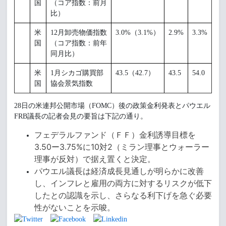
国
（コア指数：前月
比）
米
12月卸売物価指数
3.0%（3.1%）
2.9%
3.3%
国
（コア指数：前年
同月比）
米
1月シカゴ購買部
43.5（42.7）
43.5
54.0
国
協会景気指数
28日の米連邦公開市場（FOMC）後の政策金利発表とパウエル
FRB議長の記者会見の要旨は下記の通り。
フェデラルファンド（ＦＦ）金利誘導目標を
3.50ー3.75%に10対2（ミラン理事とウォーラー
理事が反対）で据え置くと決定。
パウエル議長は経済成長見通しが明らかに改善
し、インフレと雇用の両方に対するリスクが低下
したとの認識を示し、さらなる利下げを急ぐ必要
性がないことを示唆。