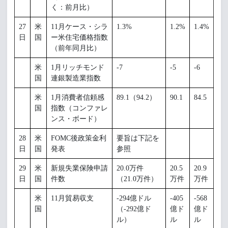
く：前月比）
27
米
11月ケース・シラ
1.3%
1.2%
1.4%
日
国
ー米住宅価格指数
（前年同月比）
米
1月リッチモンド
-7
-5
-6
国
連銀製造業指数
米
1月消費者信頼感
89.1（94.2）
90.1
84.5
国
指数（コンファレ
ンス・ボード）
28
米
FOMC後政策金利
要旨は下記を
日
国
発表
参照
29
米
新規失業保険申請
20.0万件
20.5
20.9
日
国
件数
（21.0万件）
万件
万件
米
11月貿易収支
-294億ドル
-405
-568
国
（-292億ド
億ド
億ド
ル）
ル
ル