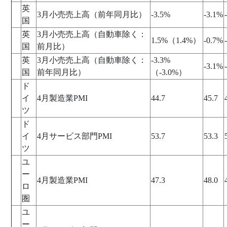
英
3月小売売上高（前年同月比）
-3.5%
-3.1%
国
英
3月小売売上高（自動車除く：
1.5%（1.4%）
-0.7%
国
前月比）
英
3月小売売上高（自動車除く：
-3.3%
-3.1%
国
前年同月比）
（-3.0%）
ド
イ
4月製造業PMI
44.7
45.7
ツ
ド
イ
4月サービス部門PMI
53.7
53.3
ツ
ユ
ー
4月製造業PMI
47.3
48.0
ロ
圏
ユ
ー