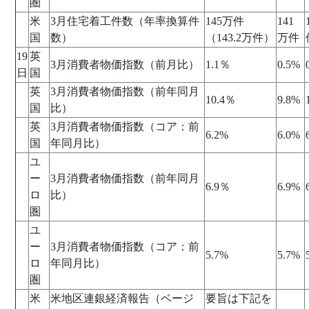
圏
米
3月住宅着工件数（年率換算件
145万件
141
国
数）
（143.2万件）
万件
19
英
3月消費者物価指数（前月比）
1.1％
0.5%
日
国
英
3月消費者物価指数（前年同月
10.4％
9.8%
国
比）
英
3月消費者物価指数（コア：前
6.2%
6.0%
国
年同月比）
ユ
ー
3月消費者物価指数（前年同月
6.9％
6.9%
ロ
比）
圏
ユ
ー
3月消費者物価指数（コア：前
5.7%
5.7%
ロ
年同月比）
圏
米
米地区連銀経済報告（ベージ
要旨は下記を