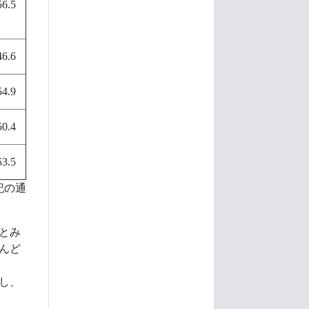
56.5
46.6
54.9
50.4
53.5
記の通
とみ
んど
し、