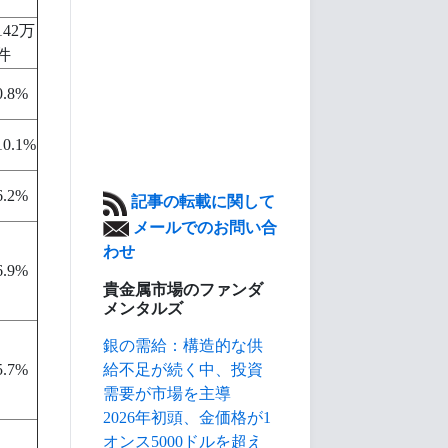
142万
件
0.8%
10.1%
6.2%
記事の転載に関して
メールでのお問い合
わせ
6.9%
貴金属市場のファンダ
メンタルズ
銀の需給：構造的な供
給不足が続く中、投資
5.7%
需要が市場を主導
2026年初頭、金価格が1
オンス5000ドルを超え