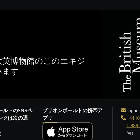
大英博物館のこのエキジ
います
ールトのSNSペ
ブリオンボールトの携帯ア
suppor
ンクは次の通
プリ
+44 (0
1-888
号)
)