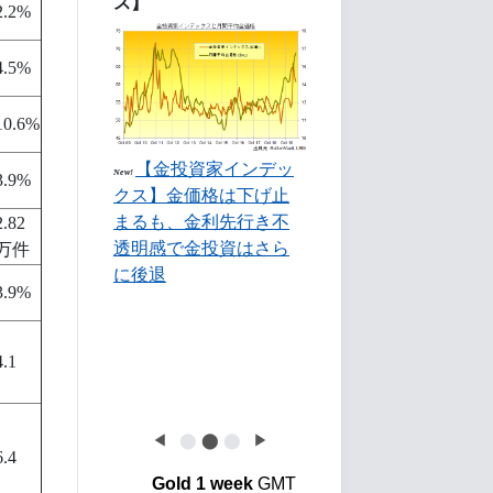
ス】
2.2%
4.5%
10.6%
【金投資家インデッ
New!
3.9%
クス】金価格は下げ止
まるも、金利先行き不
2.82
透明感で金投資はさら
万件
に後退
3.9%
4.1
◀
⬤
⬤
⬤
▶
6.4
Gold 1 week
GMT