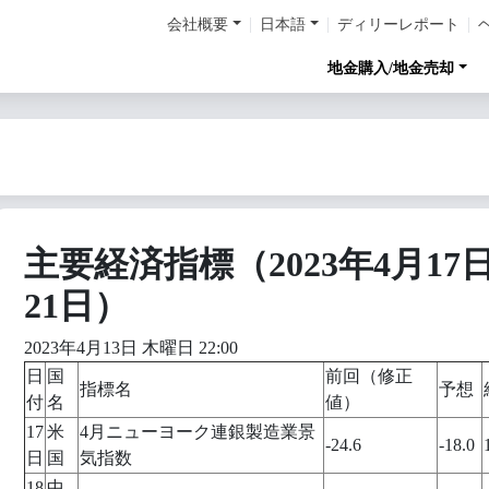
会社概要
日本語
ディリーレポート
地金購入/地金売却
主要経済指標（2023年4月17
21日）
2023年4月13日 木曜日 22:00
日
国
前回（修正
指標名
予想
付
名
値）
17
米
4月ニューヨーク連銀製造業景
-24.6
-18.0
日
国
気指数
18
中