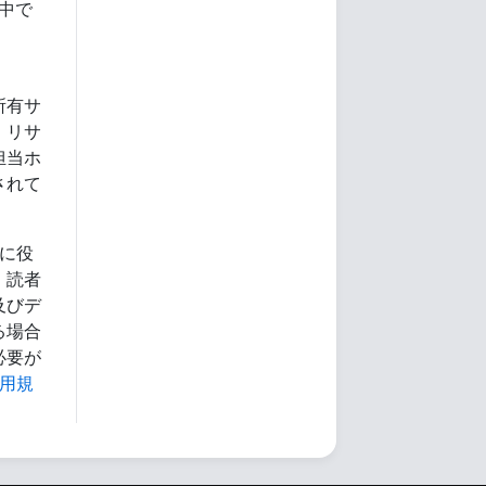
中で
所有サ
、リサ
担当ホ
されて
に役
、読者
及びデ
る場合
必要が
用規