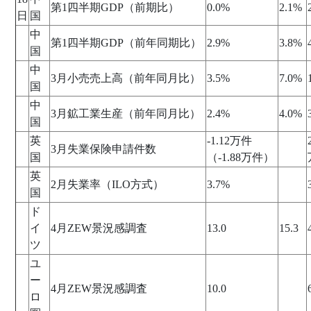
第1四半期GDP（前期比）
0.0%
2.1%
日
国
中
第1四半期GDP（前年同期比）
2.9%
3.8%
国
中
3月小売売上高（前年同月比）
3.5%
7.0%
国
中
3月鉱工業生産（前年同月比）
2.4%
4.0%
国
英
-1.12万件
3月失業保険申請件数
国
（-1.88万件）
英
2月失業率（ILO方式）
3.7%
国
ド
イ
4月ZEW景況感調査
13.0
15.3
ツ
ユ
ー
4月ZEW景況感調査
10.0
ロ