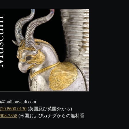
t@bullionvault.com
)20 8600 0130
(英国及び英国外から)
-908-2858
(米国およびカナダからの無料番