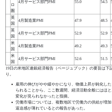
4月サービス部門PMI
55.0
54.5
ロ
圏
英
4月製造業PMI
47.9
48.5
国
英
4月サービス部門PMI
52.9
52.9
国
米
4月製造業PMI
49.2
49.3
国
米
4月サービス部門PMI
52.6
51.5
国
19日の米地区連銀経済報告（ベージュブック）の要旨は下
り。
雇用の伸びがやや緩やかになり、物価上昇が鈍化した
られることから、ここ数週間、経済活動全般にはほと
変化が見られなかったと指摘。
労働市場については、複数地区で労働力の供給が増加
逼迫感が薄れているとの報告があった。