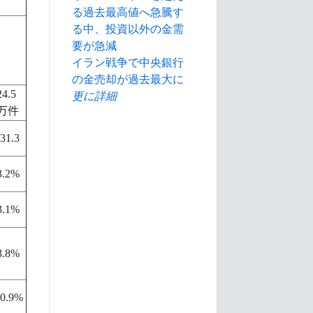
る過去最高値へ急騰す
る中、投資以外の金需
要が急減
イラン戦争で中央銀行
の金売却が過去最大に
24.5
更に詳細
万件
-31.3
3.2%
3.1%
3.8%
-0.9%