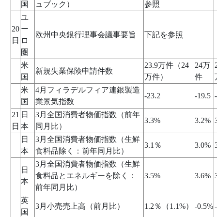
国
ュブック）
参照
ユ
20
ー
欧州中央銀行理事会議事要旨
下記を参照
日
ロ
圏
米
23.9万件（24
24万
新規失業保険申請件数
国
万件）
件
米
4月フィラデルフィア連銀製造
-23.2
-19.5
国
業景気指数
21
日
3月全国消費者物価指数（前年
3.3%
3.2%
日
本
同月比）
日
3月全国消費者物価指数（生鮮
3.1％
3.0%
本
食料品除く：前年同月比）
3月全国消費者物価指数（生鮮
日
食料品とエネルギーを除く：
3.5%
3.6%
本
前年同月比）
英
3月小売売上高（前月比）
1.2％（1.1%）
-0.5%
国