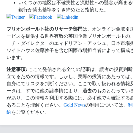
いくつかの地区は不確実性と流動性への懸念が高まる
銀行が貸出基準を引き締めたと指摘した。
ブリオンボールト社のリサーチ部門
は、オンライン金取引
ービスを提供する世界有数の英国企業ブリオンボールトの
ーチ・ダイレクターのエィドリアン・アッシュ、日本市場
ワイトハウス佐藤敦子を含む国際市場担当者によって構成
います。
注意事項:
ここで発信される全ての記事は、読者の投資判断
立てるための情報です。しかし、実際の投資にあたっては
自身にてリスクを判断ください。ここで取り扱われる情報
ータは、すでに他の諸事情により、過去のものとなってい
があり、この情報を利用する際には、必ず他でも確証する
あることを理解ください。
Gold News
の利用については、
利
約
をご覧ください。