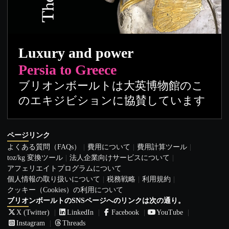
Luxury and power
Persia to Greece
ブリオンボールトは大英博物館のこ
のエキジビションに協賛しています
ページリンク
よくある質問（FAQs）
費用について
費用計算ツール
toz/kg 変換ツール
法人企業向けサービスについて
アフェリエイトプログラムについて
個人情報の取り扱いについて
税務戦略
利用規約
クッキー（Cookies）の利用について
ブリオンボールトのSNSページへのリンクは次の通り。
X (Twitter)
LinkedIn
Facebook
YouTube
Instagram
Threads