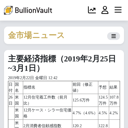
金市場ニュース
主要経済指標（2019年2月25日
~3月1日）
2019年2月22日 金曜日 12:42
日
国
前回（修正
指標名
予想
結果
付
名
値）
26
米
12月住宅着工件数（前月
124.5
107.8
125.6万件
日
国
比）
万件
万件
米
12月ケース・シラー住宅価
4.7%（4.6%）
4.5%
4.2%
国
格
米
2月消費者信頼感指数
120.2
122.8