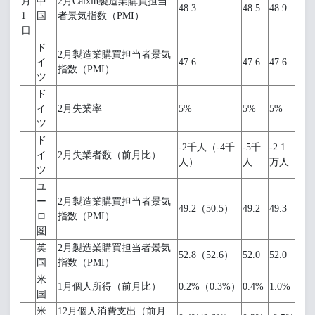
月
中
2月Caixin製造業購買担当
48.3
48.5
48.9
1
国
者景気指数（PMI）
日
ド
2月製造業購買担当者景気
イ
47.6
47.6
47.6
指数（PMI）
ツ
ド
イ
2月失業率
5%
5%
5%
ツ
ド
-2千人（-4千
-5千
-2.1
イ
2月失業者数（前月比）
人）
人
万人
ツ
ユ
ー
2月製造業購買担当者景気
49.2（50.5）
49.2
49.3
ロ
指数（PMI）
圏
英
2月製造業購買担当者景気
52.8（52.6）
52.0
52.0
国
指数（PMI）
米
1月個人所得（前月比）
0.2%（0.3%）
0.4%
1.0%
国
米
12月個人消費支出（前月