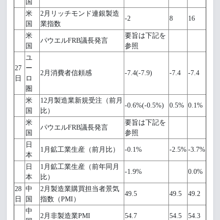
国
米
2月リッチモンド連銀製造
-2
8
16
国
業指数
米
要旨は下記を
パウエルFRB議長発言
国
参照
ユ
27
ー
2月消費者信頼感
-7.4(-7.9)
-7.4
-7.4
日
ロ
圏
米
12月製造業新規受注（前月
-0.6%(-0.5%)
0.5%
0.1%
国
比）
米
要旨は下記を
パウエルFRB議長発言
国
参照
日
1月鉱工業生産（前月比）
-0.1%
-2.5%
-3.7%
本
日
1月鉱工業生産（前年同月
-1.9%
0.0%
本
比）
28
中
2月製造業購買担当者景気
49.5
49.5
49.2
日
国
指数（PMI）
中
2月非製造業PMI
54.7
54.5
54.3