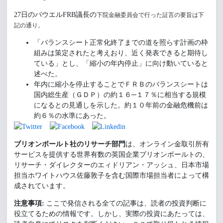
27日のパウエルFRB議長の
下院金融委員会で行った証言の要旨は下
記の通り。
「バランスシート正常化終了までの道を照らす計画の枠
組みは策定されたと考えおり、近く発表できると期待し
ている」とし、「縮小の年内停止」に向け動いていると
述べた。
年内に縮小を停止することでＦＲＢのバランスシートは
国内総生産（ＧＤＰ）の約１６─１７％に相当する規模
になるとの見通しを示した。約１０年前の金融危機前は
約６％の水準にあった。
ブリオンボールト社のリサーチ部門
は、オンライン金取引所有
サービスを提供する世界有数の英国企業ブリオンボールトの、
リサーチ・ダイレクターのエィドリアン・アッシュ、日本市場
担当ホワイトハウス佐藤敦子を含む国際市場担当者によって構
成されています。
注意事項:
ここで発信される全ての記事は、読者の投資判断に
役立てるための情報です。しかし、実際の投資にあたっては、