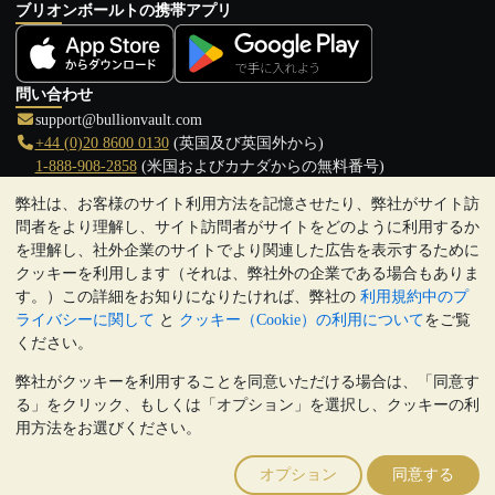
ブリオンボールトの携帯アプリ
問い合わせ
support@bullionvault.com
+44 (0)20 8600 0130
(英国及び英国外から)
1-888-908-2858
(米国およびカナダからの無料番号)
弊社は、お客様のサイト利用方法を記憶させたり、弊社がサイト訪
クリックして通話を開始
問者をより理解し、サイト訪問者がサイトをどのように利用するか
営業時間:
を理解し、社外企業のサイトでより関連した広告を表示するために
9:00～20:30 (英国), 月曜日から金曜日
クッキーを利用します（それは、弊社外の企業である場合もありま
17:00～2:30（日本時間）, 月曜日から金曜日
す。）この詳細をお知りになりたければ、弊社の
利用規約中のプ
Galmarley Ltd T/A BullionVault
ライバシーに関して
と
クッキー（Cookie）の利用について
をご覧
3 Shortlands (7th Floor)
ください。
Hammersmith
弊社がクッキーを利用することを同意いただける場合は、「同意す
London
る」をクリック、もしくは「オプション」を選択し、クッキーの利
W6 8DA
用方法をお選びください。
United Kingdom
注:
貴金属の価値は下落することもあれば上昇することもありま
オプション
同意する
す。過去の傾向は、将来の価格の動きを保証するものではありませ