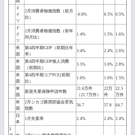
国
ド
2月消費者物価指数（前月
イ
-0.8%
0.5%
0.5%
比）
ツ
ド
2月消費者物価指数（前年
イ
1.4%
1.5%
1.6%
同月比）
ツ
米
第4四半期GDP（前期比年
3.4%
2.4%
2.6%
国
率）
米
第4四半期GDP個人消費
3.5%
3.0%
2.8%
国
（前期比）
米
第4四半期コアPCE(前期
1.6%
1.6%
1.5%
国
比）
米
21.6万件
22万
22.5
新規失業保険申請件数
国
（21.7万件）
件
万件
米
2月シカゴ購買部協会景気
56.7
57.8
64.7
国
指数
日
1月失業率
2.4%
2.4%
2.4%
本
3