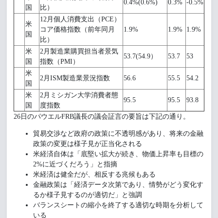
0.4%(0.6%)
0.3%
-0.5%
国
比）
12月個人消費支出（PCE）
米
コア価格指数（前年同月
1.9%
1.9%
1.9%
国
比）
米
2月製造業購買担当者景気
53.7(54.9）
53.7
53
国
指数（PMI）
米
2月ISM製造業景況指数
56.6
55.5
54.2
国
米
2月ミシガン大学消費者態
95.5
95.5
93.8
国
度指数
26日のパウエルFRB議長の議会証言の要旨は下記の通り。
貿易交渉など政府の政策に不透明感があり、将来の金融
政策の変更は様子見が正当化される
米経済自体は「底堅い拡大が続き、物価上昇率も目標の
2%に近づくだろう」と指摘
米経済は健全だが、相反する兆候もある
金融政策は「経済データ次第であり、情勢がどう変化す
るか様子見するのが適切だ」と強調
バランスシートの縮小を終了する適切な時期を分析して
いる