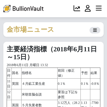
金市場ニュース
主要経済指標（2018年6月11日
～15日）
2018年6月11日 月曜日 13:32
日
前回（修正
国名
指標名
予想
結果
付
値）
11
英国
４月鉱工業生産
0.1％
0.1％
-0.8％
日
12
要旨は下記を
米朝首脳会談
日
参照
3.12万人（28.2
1.13
-7700
英国
５月失業者数