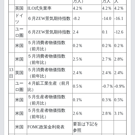
万人）
万人
人
英国
ILO式失業率
4.2％
4.2％
4.2％
ドイ
６月ZEW景気期待指数
-8.2
-14.0
-16.1
ツ
ユー
６月ZEW景気期待指数
2.4
0.1
-12.6
ロ圏
５月消費者物価指数
米国
0.2％
0.2％
0.2％
（前月比）
５月消費者物価指数
米国
2.5％
2.7％
2.8%
（前年比）
13
５月消費者物価指数
英国
2.4％
2.4％
2.4%
日
（前年比）
ユー
４月鉱工業生産（前月
0.5％
-0.7％
-0.9%
ロ圏
比）
５月生産者物価指数
米国
0.1%
0.3％
0.5%
（前月比）
５月生産者物価指数
米国
2.6％
2.8％
3.1%
（前年比）
要旨は下記を
米国
FOMC政策金利発表
参照