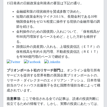
15日発表の日銀政策金利発表の要旨は下記の通り。
金融緩和策の現状維持を賛成多数で決めた。
短期の政策金利をマイナス0.1％、長期金利である10年
物国債金利をゼロ％程度に操作する現状の金融市場の調
節を続ける。
金利操作のための国債買い入れについて、「保有残高が
年80兆円増加するペースをめど」とした方針を維持す
る。
国債以外の資産買い入れも、上場投資信託（ＥＴＦ）の
保有残高を年約６兆円増、不動産投資信託（ＲＥＩＴ）
を年900億円増のペースで継続する。
ブリオンボールト社のリサーチ部門
は、オンライン金取引所有
サービスを提供する世界有数の英国企業ブリオンボールトの、
リサーチ・ダイレクターのエィドリアン・アッシュ、日本市場
担当ホワイトハウス佐藤敦子を含む国際市場担当者によって構
成されています。
注意事項:
ここで発信される全ての記事は、読者の投資判断に
役立てるための情報です。しかし、実際の投資にあたっては、