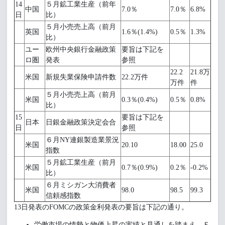
14
５月鉱工業生産（前年
中国
7.0％
7.0％
6.8%
日
比）
５月小売売上高（前月
英国
1.6％(1.4%)
0.5％
1.3%
比）
ユー
欧州中央銀行金融政策
要旨は下記を
ロ圏
発表
参照
22.2
21.8万
米国
新規失業保険申請件数
22.2万件
万件
件
５月小売売上高（前月
米国
0.3％(0.4%)
0.5％
0.8%
比）
15
要旨は下記を
日本
日銀金融政策決定会合
日
参照
６月NY連銀製造業景況
米国
20.10
18.00
25.0
指数
５月鉱工業生産（前月
米国
0.7％(0.9%)
0.2％
-0.2%
比）
６月ミシガン大消費者
米国
98.0
98.5
99.3
信頼感指数
13日発表のFOMCの政策金利発表の要旨は下記の通り。
労働市場の情勢と物価上昇の実績と見通しを踏まえ、Ｆ