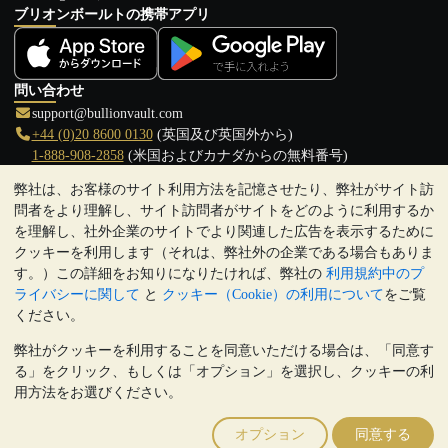
ブリオンボールトの携帯アプリ
問い合わせ
support@bullionvault.com
+44 (0)20 8600 0130
(英国及び英国外から)
1-888-908-2858
(米国およびカナダからの無料番号)
弊社は、お客様のサイト利用方法を記憶させたり、弊社がサイト訪
クリックして通話を開始
問者をより理解し、サイト訪問者がサイトをどのように利用するか
営業時間:
を理解し、社外企業のサイトでより関連した広告を表示するために
9:00～20:30 (英国), 月曜日から金曜日
クッキーを利用します（それは、弊社外の企業である場合もありま
17:00～2:30（日本時間）, 月曜日から金曜日
す。）この詳細をお知りになりたければ、弊社の
利用規約中のプ
Galmarley Ltd T/A BullionVault
ライバシーに関して
と
クッキー（Cookie）の利用について
をご覧
3 Shortlands (7th Floor)
ください。
Hammersmith
弊社がクッキーを利用することを同意いただける場合は、「同意す
London
る」をクリック、もしくは「オプション」を選択し、クッキーの利
W6 8DA
用方法をお選びください。
United Kingdom
注:
貴金属の価値は下落することもあれば上昇することもありま
オプション
同意する
す。過去の傾向は、将来の価格の動きを保証するものではありませ