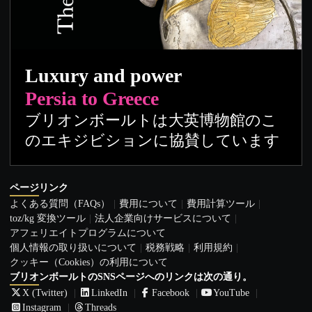
Luxury and power
Persia to Greece
ブリオンボールトは大英博物館のこ
のエキジビションに協賛しています
ページリンク
よくある質問（FAQs）
費用について
費用計算ツール
toz/kg 変換ツール
法人企業向けサービスについて
アフェリエイトプログラムについて
個人情報の取り扱いについて
税務戦略
利用規約
クッキー（Cookies）の利用について
ブリオンボールトのSNSページへのリンクは次の通り。
X (Twitter)
LinkedIn
Facebook
YouTube
Instagram
Threads