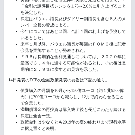
Ｆ金利の誘導目標レンジを1.75～2.0％に引き上げること
を決定した。
決定はパウエル議長及びダドリー副議長を含む８人のメ
ンバー全員の賛成による。
今年についてはあと２回、合計４回の利上げを予測して
いるとした。
来年１月以降、パウエル議長が毎回のＦＯＭＣ後に記者
会見を実施することが発表された。
ＦＲＢは長期的な金利見通しについては、２０２０年に
最高で３．４％に達する可能性があるとし、その後は長
期的に２．９％に戻すとの見方を示した。
14日発表のECBの金融政策発表の要旨は下記の通り。
債券購入の月額を10月から150億ユーロ（約１兆9300億
円）に300億ユーロから減らし、12月で終わらせること
で合意した。
満期償還金の再投資は購入終了後も長期にわたり続ける
決定は全会一致。
政策金利は少なくとも2019年の夏の終わりまで現行水準
に据え置くと表明。