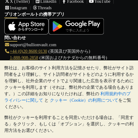
X (Twitter)
LinkedIn
Facebook
YouTube
Instagram
Threads
ブリオンボールトの携帯アプリ
問い合わせ
support@bullionvault.com
+44 (0)20 8600 0130
(英国及び英国外から)
1-888-908-2858
(米国およびカナダからの無料番号)
弊社は、お客様のサイト利用方法を記憶させたり、弊社がサイト訪
クリックして通話を開始
問者をより理解し、サイト訪問者がサイトをどのように利用するか
営業時間:
を理解し、社外企業のサイトでより関連した広告を表示するために
9:00～20:30 (英国), 月曜日から金曜日
クッキーを利用します（それは、弊社外の企業である場合もありま
17:00～2:30（日本時間）, 月曜日から金曜日
す。）この詳細をお知りになりたければ、弊社の
利用規約中のプ
Galmarley Ltd T/A BullionVault
ライバシーに関して
と
クッキー（Cookie）の利用について
をご覧
3 Shortlands (7th Floor)
ください。
Hammersmith
弊社がクッキーを利用することを同意いただける場合は、「同意す
London
る」をクリック、もしくは「オプション」を選択し、クッキーの利
W6 8DA
用方法をお選びください。
United Kingdom
注:
貴金属の価値は下落することもあれば上昇することもありま