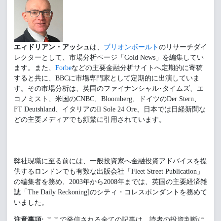
エィドリアン・アッシュ
は、
ブリオンボールト
のリサーチダイ
レクターとして、市場分析ページ「Gold News」を編集してい
ます。また、
Forbe
などの主要金融分析サイトへ定期的に寄稿
すると共に、BBCに市場専門家として定期的に出演していま
す。その市場分析は、英国のファイナンシャル･タイムズ、エ
コノミスト、米国のCNBC、Bloomberg、ドイツのDer Stern、
FT Deutshland、イタリアのIl Sole 24 Ore、日本では日経新聞な
どの主要メディアでも頻繁に引用されています。
弊社現職に至る前には、一般投資家へ金融投資アドバイスを提
供するロンドンでも有数な出版会社「Fleet Street Publication」
の編集者を務め、2003年から2008年までは、英国の主要経済雑
誌「The Daily Reckoning]のシティ・コレスポンダントを務めて
いました。
注意事項:
ここで発信される全ての記事は、読者の投資判断に