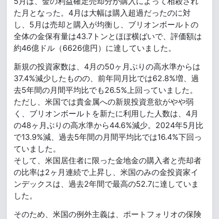
5月は、金の利益確定売却分が購入によって相殺され
た月となった。4月は大幅は購入超過だったのに対
し、5月は売却と購入が均衡し、ブリオンボールトの
全体の金保有量は43.7トンとほぼ横ばいで、評価額は
約46億ドル（6626億円）に達していました。
新規の投資家数は、4月の50ヶ月ぶりの高水準からは
37.4%減少したものの、前年同月比では62.8%増、過
去5年間の月間平均比でも26.5%上回っていました。
ただし、米国では貴金属への新規投資意欲がやや弱
く、ブリオンボールトを新たに利用した人数は、4月
の48ヶ月ぶりの高水準から44.6%減少。2024年5月比
で13.9%減、過去5年間の月間平均比では16.4%下回っ
ていました。
そして、米国居住者に限った金地金の購入者と売却者
の比率は2ヶ月連続で上昇し、米国のみの金投資家イ
ンデックスは、過去2年間で最高の52.7に達していま
した。
そのため、米国の例外主義は、ポートフォリオの保険