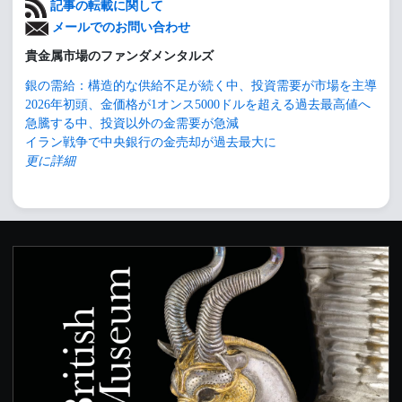
記事の転載に関して
メールでのお問い合わせ
貴金属市場のファンダメンタルズ
銀の需給：構造的な供給不足が続く中、投資需要が市場を主導
2026年初頭、金価格が1オンス5000ドルを超える過去最高値へ
急騰する中、投資以外の金需要が急減
イラン戦争で中央銀行の金売却が過去最大に
更に詳細