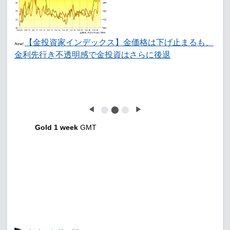
【金投資家インデックス】金価格は下げ止まるも、
New!
金利先行き不透明感で金投資はさらに後退
◀
⬤
⬤
⬤
▶
Gold 1 week
GMT