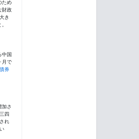
のため
な財政
に大き
と。
る中国
ヶ月で
債券
増加さ
三四
表され
い