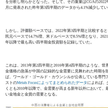
を分析し明らかとなった。そして、その重量はCGAの2022年
月に発表された昨年第3四半期のデータから4.1%減少して
しかし、評価額ベースでは、2022年第3四半期と比較する
民元ベースで14.7%増、米ドルベースで8.5%増となり、202
年以降で最も高い四半期金投資額を記録していた。
これは、2013年第2四半期と2016年第4四半期のような、世
金価格の急落が中国の記録的な金需要に見舞われた時期を
ば、ワールド・ゴールド・カウンシルが公表している専門
ストの
Metals Focusによってまとめられたデータ
によれば、
くとも2010年以降で、金需要が高まる新年以外において、
い金地金と金貨の需要となる。