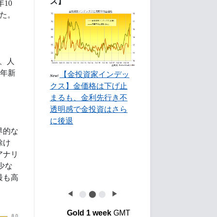
ス】
10
いた。
と、人
1年新
【金投資家インデッ
New!
クス】金価格は下げ止
まるも、金利先行き不
透明感で金投資はさら
に後退
界的な
除け
アナリ
少な
最も高
◀
⬤
⬤
⬤
▶
Gold 1 week
GMT