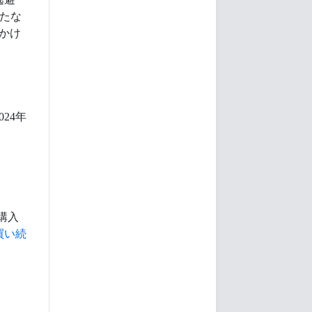
新たな
かけ
24年
購入
買い続