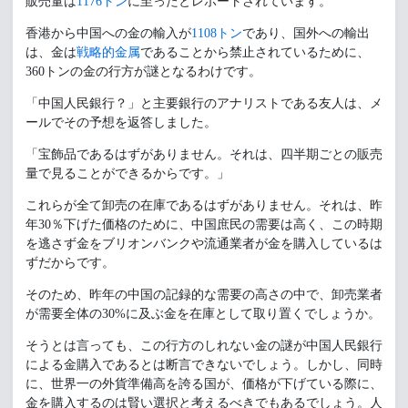
販売量は
1176トン
に至ったとレポートされています。
香港から中国への金の輸入が
1108トン
であり、国外への輸出
は、金は
戦略的金属
であることから禁止されているために、
360トンの金の行方が謎となるわけです。
「中国人民銀行？」と主要銀行のアナリストである友人は、メ
ールでその予想を返答しました。
「宝飾品であるはずがありません。それは、四半期ごとの販売
量で見ることができるからです。」
これらが全て卸売の在庫であるはずがありません。それは、昨
年30％下げた価格のために、中国庶民の需要は高く、この時期
を逃さず金をブリオンバンクや流通業者が金を購入しているは
ずだからです。
そのため、昨年の中国の記録的な需要の高さの中で、卸売業者
が需要全体の30%に及ぶ金を在庫として取り置くでしょうか。
そうとは言っても、この行方のしれない金の謎が中国人民銀行
による金購入であるとは断言できないでしょう。しかし、同時
に、世界一の外貨準備高を誇る国が、価格が下げている際に、
金を購入するのは賢い選択と考えるべきでもあるでしょう。人