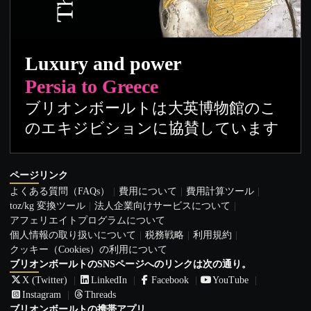
Luxury and power
Persia to Greece
ブリオンボールトは大英博物館のこ
のエキジビションに協賛しています
ページリンク
よくある質問（FAQs）
費用について
費用計算ツール
toz/kg 変換ツール
法人企業向けサービスについて
アフェリエイトプログラムについて
個人情報の取り扱いについて
税務戦略
利用規約
クッキー（Cookies）の利用について
ブリオンボールトのSNSページへのリンクは次の通り。
X (Twitter)
LinkedIn
Facebook
YouTube
Instagram
Threads
ブリオンボールトの携帯アプリ