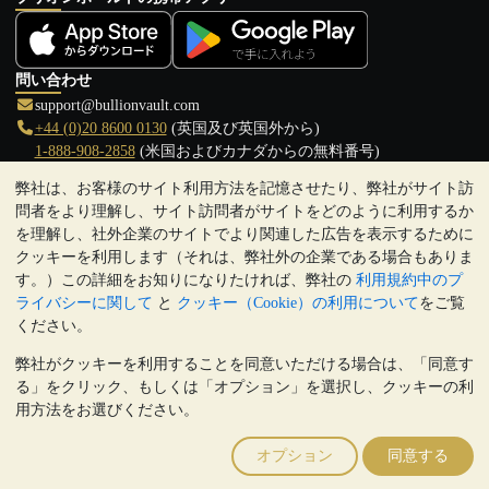
問い合わせ
support@bullionvault.com
+44 (0)20 8600 0130
(英国及び英国外から)
1-888-908-2858
(米国およびカナダからの無料番号)
弊社は、お客様のサイト利用方法を記憶させたり、弊社がサイト訪
クリックして通話を開始
問者をより理解し、サイト訪問者がサイトをどのように利用するか
営業時間:
を理解し、社外企業のサイトでより関連した広告を表示するために
9:00～20:30 (英国), 月曜日から金曜日
クッキーを利用します（それは、弊社外の企業である場合もありま
17:00～2:30（日本時間）, 月曜日から金曜日
す。）この詳細をお知りになりたければ、弊社の
利用規約中のプ
Galmarley Ltd T/A BullionVault
ライバシーに関して
と
クッキー（Cookie）の利用について
をご覧
3 Shortlands (7th Floor)
ください。
Hammersmith
弊社がクッキーを利用することを同意いただける場合は、「同意す
London
る」をクリック、もしくは「オプション」を選択し、クッキーの利
W6 8DA
用方法をお選びください。
United Kingdom
注:
貴金属の価値は下落することもあれば上昇することもありま
オプション
同意する
す。過去の傾向は、将来の価格の動きを保証するものではありませ
ん。BullionVaultのウェブサイト上、もしくはBullionVaultとのコミ