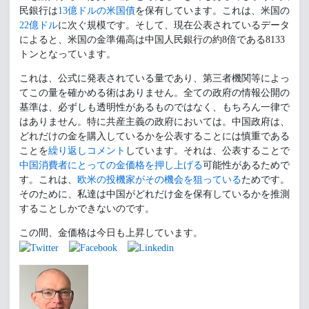
民銀行は
13億ドルの米国債
を保有しています。これは、米国の
22億ドル
に次ぐ規模です。そして、現在公表されているデータ
によると、米国の金準備高は中国人民銀行の約8倍である8133
トンとなっています。
これは、公式に発表されている量であり、第三者機関等によっ
てこの量を確かめる術はありません。全ての政府の情報公開の
基準は、必ずしも透明性があるものではなく、もちろん一律で
はありません。特に共産主義の政府においては。中国政府は、
どれだけの金を購入しているかを公表することには慎重である
ことを
繰り返しコメント
しています。それは、公表することで
中国消費者にとっての金価格を押し上げる
可能性があるためで
す。これは、
欧米の投機家がその機会を狙っている
ためです。
そのために、私達は中国がどれだけ金を保有しているかを推測
することしかできないのです。
この間、金価格は今日も上昇しています。