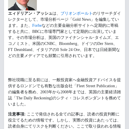
エィドリアン・アッシュ
は、
ブリオンボールト
のリサーチダイ
レクターとして、市場分析ページ「Gold News」を編集してい
ます。また、
Forbe
などの主要金融分析サイトへ定期的に寄稿
すると共に、BBCに市場専門家として定期的に出演していま
す。その市場分析は、英国のファイナンシャル･タイムズ、エ
コノミスト、米国のCNBC、Bloomberg、ドイツのDer Stern、
FT Deutshland、イタリアのIl Sole 24 Ore、日本では日経新聞な
どの主要メディアでも頻繁に引用されています。
弊社現職に至る前には、一般投資家へ金融投資アドバイスを提
供するロンドンでも有数な出版会社「Fleet Street Publication」
の編集者を務め、2003年から2008年までは、英国の主要経済雑
誌「The Daily Reckoning]のシティ・コレスポンダントを務めて
いました。
注意事項:
ここで発信される全ての記事は、読者の投資判断に
役立てるための情報です。しかし、実際の投資にあたっては、
読者自身にてリスクを判断ください。ここで取り扱われる情報