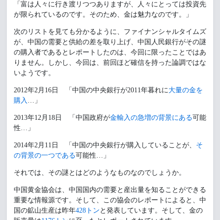
「富は人々に行き渡リつつありますが、人々にとっては投資先
が限られているのです。そのため、金は魅力なのです。」
次のリストを見ても分かるように、ファイナンシャルタイムズ
が、中国の需要と供給の差を取り上げ、中国人民銀行がその謎
の購入者であるとレポートしたのは、今回に限ったことではあ
りません。しかし、今回は、前回ほど確信を持った論調ではな
いようです。
2012年2月16日 「中国の中央銀行が2011年暮れに
大量の金を
購入
…」
2013年12月18日 「中国政府が
金輸入の急増の背景にある
可能
性…」
2014年2月11日 「中国の中央銀行が購入していることが、
そ
の背景の一つである
可能性…」
それでは、その謎とはどのようなものなのでしょうか。
中国黄金協会は、中国国内の需要と産出量を知ることができる
重要な情報源です。そして、この協会のレポートによると、中
国の鉱山生産は昨年
428トン
と発表しています。そして、金の