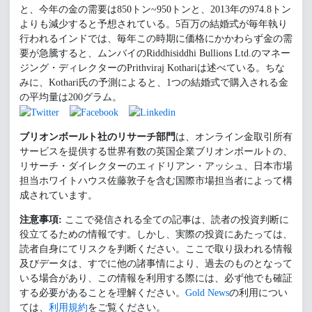
と、今年の金の需要は850トン~950トンと、2013年の974.8トン
よりも減少すると予想されている。5百万の結婚式が毎年執り
行われるインドでは、毎年この時期に価格にかかわらず金の需
要が急騰すると、ムンバイのRiddhisiddhi Bullions Ltd.のマネー
ジング・ディレクターのPrithviraj Kothariは述べている。ちな
みに、Kothari氏の予測によると、1つの結婚式で購入される金
の平均量は200グラム。
ブリオンボールト社のリサーチ部門
は、オンライン金取引所有
サービスを提供する世界有数の英国企業ブリオンボールトの、
リサーチ・ダイレクターのエィドリアン・アッシュ、日本市場
担当ホワイトハウス佐藤敦子を含む国際市場担当者によって構
成されています。
注意事項:
ここで発信される全ての記事は、読者の投資判断に
役立てるための情報です。しかし、実際の投資にあたっては、
読者自身にてリスクを判断ください。ここで取り扱われる情報
及びデータは、すでに他の諸事情により、過去のものとなって
いる場合があり、この情報を利用する際には、必ず他でも確証
する必要があることを理解ください。
Gold News
の利用につい
ては、
利用規約
をご覧ください。