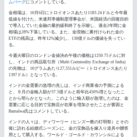
ムバーグ
にコメントしている。
金相場は、10月6日にトロイオンスあたり1183.24ドルと今年最
低値を付けた。米連邦準備制度理事会が、米国経済の回復目的
で導入していた金融の量的緩和終了を示唆し、過去2年間に金
相場は28%下落している。また、金現物に裏付けられた金の
ETFの残高は、昨年12%減少し、130億ドルの価値を失ってい
る。
今週火曜日のロンドン金値決め午後の価格は1250.75ドルに対
し、インドの商品取引所（Multi Commodity Exchange of India)
の先物は、10グラムあたり27,551ルピー（トロイオンスあたり
1397ドル）となっている。
インドの金需要の急増の兆しは、インド商業省の予測による
と、９月の金輸入額が37.5億ドルと前年比450%増となったこ
とから明らかとなった。このように輸入額が急増したのは、金
需要に応じる目的で宝飾店が在庫を増加させたことが要因と
Bamalwa氏はコメントしている。
インドの人々は、ディワーリー（ヒンズー教の灯明祭）とその
後に訪れる結婚式シーズンに、金の宝飾品を嫁入り道具や贈答
用として購入する。ワールド・ゴールド・カウンシルによる