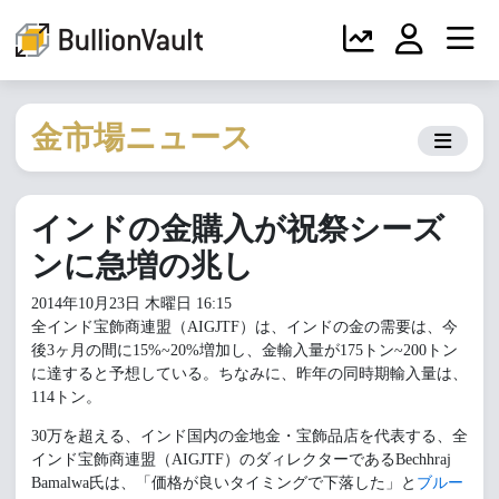
金市場ニュース
インドの金購入が祝祭シーズ
ンに急増の兆し
2014年10月23日 木曜日 16:15
全インド宝飾商連盟（AIGJTF）は、インドの金の需要は、今
後3ヶ月の間に15%~20%増加し、金輸入量が175トン~200トン
に達すると予想している。
ちなみに、昨年の同時期輸入量は、
114トン。
30万を超える、インド国内の金地金・宝飾品店を代表する、全
インド宝飾商連盟（AIGJTF）のダィレクターであるBechhraj
Bamalwa氏は、「価格が良いタイミングで下落した」と
ブルー