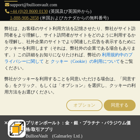
support@bullionvault.com
+44 (0)20 8600 0130
(英国及び英国外から)
1-888-908-2858
(米国およびカナダからの無料番号)
弊社は、お客様のサイト利用方法を記憶させたり、弊社がサイト訪
クリックして通話を開始
問者をより理解し、サイト訪問者がサイトをどのように利用するか
営業時間:
を理解し、社外企業のサイトでより関連した広告を表示するために
9:00～20:30 (英国), 月曜日から金曜日
クッキーを利用します（それは、弊社外の企業である場合もありま
17:00～2:30（日本時間）, 月曜日から金曜日
す。）この詳細をお知りになりたければ、弊社の
利用規約中のプ
Galmarley Ltd T/A BullionVault
ライバシーに関して
と
クッキー（Cookie）の利用について
をご覧
3 Shortlands (7th Floor)
ください。
Hammersmith
弊社がクッキーを利用することを同意いただける場合は、「同意す
London
る」をクリック、もしくは「オプション」を選択し、クッキーの利
W6 8DA
用方法をお選びください。
United Kingdom
注:
貴金属の価値は下落することもあれば上昇することもありま
オプション
同意する
す。過去の傾向は、将来の価格の動きを保証するものではありませ
ん。BullionVaultのウェブサイト上、もしくはBullionVaultとのコミ
ュニケーション上のいかなる内容も、投資に関する助言ではありま
ブリオンボールト：金・銀・プラチナ・パラジウム価
せん。顧客は、金及び銀地金を所有することが適切かどうかを判断
格/取引アプリ
するために、専門家の助言を求めることをお勧めします。
BullionVault (Galmarley Ltd.)
Galmarley Ltd, trading as BullionVault, registered in England and Wales