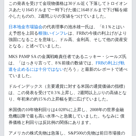
この発表を受けて金現物価格は30ドル近く下落してトロイオン
スあたり1645ドルまで一時下げた後に1648ドルまで下げ幅を縮
小したものの、2週間ぶりの安値をつけていました。
日本地金市場協会
の代表理事の池水雄一氏は、「0.1％とはい
え予想を上回る
根強いインフレ
は、FRBの今後の利上げがより
強固になることを意味し、ドル高、金利高、そして他の資産安
となる」と述べていました。
MKS PAMP SA の金属戦略責任者であるニッキー・シールズ氏
は、「はっきり言って、8％前後の数値では、
FRBの利上げ軌
道を止めるには十分ではない
だろう」と最新のレポートで述べ
ていました。
ドルインデックス（主要通貨に対する米国の通貨価値の指標）
は、この発表を受けて0.3％上昇し、2週間以上ぶりの高値とな
り、年初来の約15％の上昇幅を更に広げていました。
米国債の10年物利回りは4.028%に上昇し、2008年の世界金融
危機以降で最も高い水準へと急騰していました。ちなみに 債
券価格と利回りは反比例の関係にあります。
アメリカの株式先物は急落し、S&P500の先物は前日市場後の