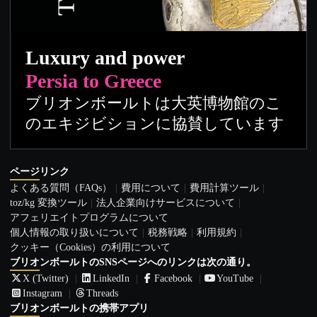
Luxury and power
Persia to Greece
ブリオンボールトは大英博物館のこ
のエキジビションに協賛しています
ページリンク
よくある質問（FAQs）
費用について
費用計算ツール
toz/kg 変換ツール
法人企業向けサービスについて
アフェリエイトプログラムについて
個人情報の取り扱いについて
税務戦略
利用規約
クッキー（Cookies）の利用について
ブリオンボールトのSNSページへのリンクは次の通り。
X (Twitter)
LinkedIn
Facebook
YouTube
Instagram
Threads
ブリオンボールトの携帯アプリ