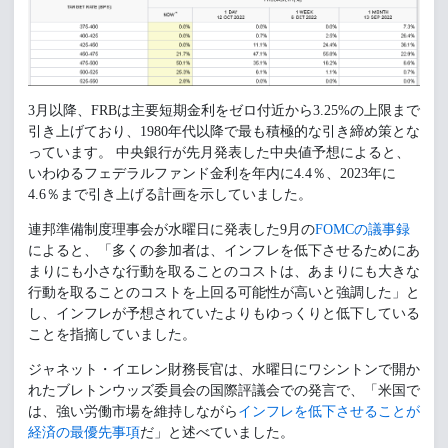
3月以降、FRBは主要短期金利をゼロ付近から3.25%の上限まで
引き上げており、1980年代以降で最も積極的な引き締め策とな
っています。 中央銀行が先月発表した中央値予想によると、
いわゆるフェデラルファンド金利を年内に4.4％、2023年に
4.6％まで引き上げる計画を示していました。
連邦準備制度理事会が水曜日に発表した9月の
FOMCの議事録
によると、「多くの参加者は、インフレを低下させるためにあ
まりにも小さな行動を取ることのコストは、あまりにも大きな
行動を取ることのコストを上回る可能性が高いと強調した」と
し、インフレが予想されていたよりもゆっくりと低下している
ことを指摘していました。
ジャネット・イエレン財務長官は、水曜日にワシントンで開か
れたブレトンウッズ委員会の国際評議会での発言で、「米国で
は、強い労働市場を維持しながら
インフレを低下させることが
経済の最優先事項
だ」と述べていました。