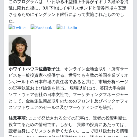
このプログラムは、いわゆる小型補正予算がイギリス経済を混
乱に陥れた後に、9月下旬にイギリスポンドと債券市場を安定
させるためにイングランド銀行によって実施されたものでし
た。
ホワイトハウス佐藤敦子
は、オンライン金地金取引・所有サー
ビスを一般投資家へ提供する、世界でも有数の英国企業ブリオ
ンボールトの日本市場の責任者であると共に、市場分析ページ
の記事執筆および編集を担当。 現職以前には、英国大手金融
ソフトウェア会社の日本支社で、マーケティングマネージャー
として、金融派生商品取引のためのフロント及びバックオフィ
スソフトウェアのセールス及びマーケティングを統括。
注意事項:
ここで発信される全ての記事は、読者の投資判断に
役立てるための情報です。しかし、実際の投資にあたっては、
読者自身にてリスクを判断ください。ここで取り扱われる情報