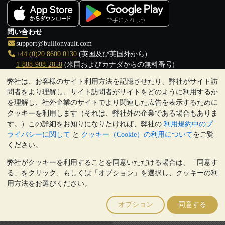
問い合わせ
support@bullionvault.com
+44 (0)20 8600 0130
(英国及び英国外から)
1-888-908-2858
(米国およびカナダからの無料番号)
弊社は、お客様のサイト利用方法を記憶させたり、弊社がサイト訪
クリックして通話を開始
問者をより理解し、サイト訪問者がサイトをどのように利用するか
営業時間:
を理解し、社外企業のサイトでより関連した広告を表示するために
9:00～20:30 (英国), 月曜日から金曜日
クッキーを利用します（それは、弊社外の企業である場合もありま
17:00～2:30（日本時間）, 月曜日から金曜日
す。）この詳細をお知りになりたければ、弊社の
利用規約中のプ
Galmarley Ltd T/A BullionVault
ライバシーに関して
と
クッキー（Cookie）の利用について
をご覧
3 Shortlands (7th Floor)
ください。
Hammersmith
弊社がクッキーを利用することを同意いただける場合は、「同意す
London
る」をクリック、もしくは「オプション」を選択し、クッキーの利
W6 8DA
用方法をお選びください。
United Kingdom
注:
貴金属の価値は下落することもあれば上昇することもありま
オプション
同意する
す。過去の傾向は、将来の価格の動きを保証するものではありませ
ん。BullionVaultのウェブサイト上、もしくはBullionVaultとのコミ