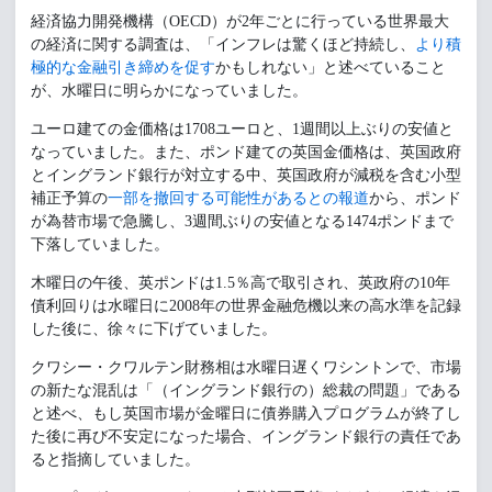
経済協力開発機構（OECD）が2年ごとに行っている世界最大
の経済に関する調査は、「インフレは驚くほど持続し、
より積
極的な金融引き締めを促す
かもしれない」と述べていること
が、水曜日に明らかになっていました。
ユーロ建ての金価格は1708ユーロと、1週間以上ぶりの安値と
なっていました。また、ポンド建ての英国金価格は、英国政府
とイングランド銀行が対立する中、英国政府が減税を含む小型
補正予算の
一部を撤回する可能性があるとの報道
から、ポンド
が為替市場で急騰し、3週間ぶりの安値となる1474ポンドまで
下落していました。
木曜日の午後、英ポンドは1.5％高で取引され、英政府の10年
債利回りは水曜日に2008年の世界金融危機以来の高水準を記録
した後に、徐々に下げていました。
クワシー・クワルテン財務相は水曜日遅くワシントンで、市場
の新たな混乱は「（イングランド銀行の）総裁の問題」である
と述べ、もし英国市場が金曜日に債券購入プログラムが終了し
た後に再び不安定になった場合、イングランド銀行の責任であ
ると指摘していました。