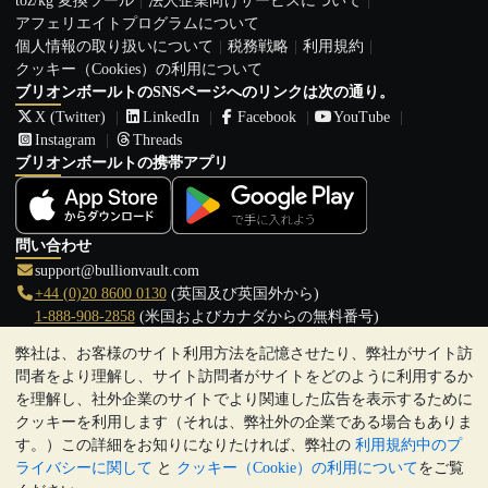
toz/kg 変換ツール
法人企業向けサービスについて
アフェリエイトプログラムについて
個人情報の取り扱いについて
税務戦略
利用規約
クッキー（Cookies）の利用について
ブリオンボールトのSNSページへのリンクは次の通り。
X (Twitter)
LinkedIn
Facebook
YouTube
Instagram
Threads
ブリオンボールトの携帯アプリ
問い合わせ
support@bullionvault.com
+44 (0)20 8600 0130
(英国及び英国外から)
1-888-908-2858
(米国およびカナダからの無料番号)
弊社は、お客様のサイト利用方法を記憶させたり、弊社がサイト訪
クリックして通話を開始
問者をより理解し、サイト訪問者がサイトをどのように利用するか
営業時間:
を理解し、社外企業のサイトでより関連した広告を表示するために
9:00～20:30 (英国), 月曜日から金曜日
クッキーを利用します（それは、弊社外の企業である場合もありま
17:00～2:30（日本時間）, 月曜日から金曜日
す。）この詳細をお知りになりたければ、弊社の
利用規約中のプ
Galmarley Ltd T/A BullionVault
ライバシーに関して
と
クッキー（Cookie）の利用について
をご覧
3 Shortlands (7th Floor)