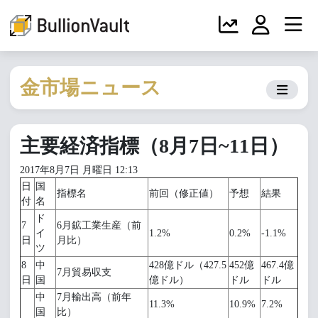
金市場ニュース
主要経済指標（8月7日~11日）
2017年8月7日 月曜日 12:13
日
国
指標名
前回（修正値）
予想
結果
付
名
ド
7
6月鉱工業生産（前
イ
1.2%
0.2%
-1.1%
日
月比）
ツ
8
中
428億ドル（427.5
452億
467.4億
7月貿易収支
日
国
億ドル）
ドル
ドル
中
7月輸出高（前年
11.3%
10.9%
7.2%
国
比）