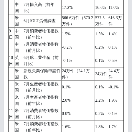
中
7月輸入高（前年
17.2%
16.6%
11.0%
国
比）
米
566.6万件（570.2
577.5
616.3万
6月JOLT労働調査
国
万件）
万件
件
9
中
7月消費者物価指数
1.5%
1.5%
1.4%
日
国
（前年比）
中
7月消費者物価指数
-0.2%
0.2%
0.1%
国
（前月比）
10
英
6月鉱工業生産（前
-0.1%
0.1%
0.5%
日
国
月比）
米
新規失業保険申請件
24万件（24.1万
24.4万
24万件
国
数
件）
件
米
7月生産者物価指数
0.1%
0.1%
-0.1%
国
（前月比）
米
7月生産者物価指数
2.0%
2.2%
1.9%
国
（前年比）
11
米
7月消費者物価指数
0.0%
0.2%
0.1%
日
国
（前月比）
米
7月消費者物価指数
1.6%
1.8%
1.7%
国
（前年比）