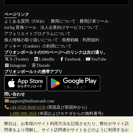
ページリンク
よくある質問（FAQs）
費用について
費用計算ツール
toz/kg 変換ツール
法人企業向けサービスについて
アフェリエイトプログラムについて
個人情報の取り扱いについて
税務戦略
利用規約
クッキー（Cookies）の利用について
ブリオンボールトのSNSページへのリンクは次の通り。
X (Twitter)
LinkedIn
Facebook
YouTube
Instagram
Threads
ブリオンボールトの携帯アプリ
問い合わせ
support@bullionvault.com
+44 (0)20 8600 0130
(英国及び英国外から)
1-888-908-2858
(米国およびカナダからの無料番号)
弊社は、お客様のサイト利用方法を記憶させたり、弊社がサイト訪
クリックして通話を開始
問者をより理解し、サイト訪問者がサイトをどのように利用するか