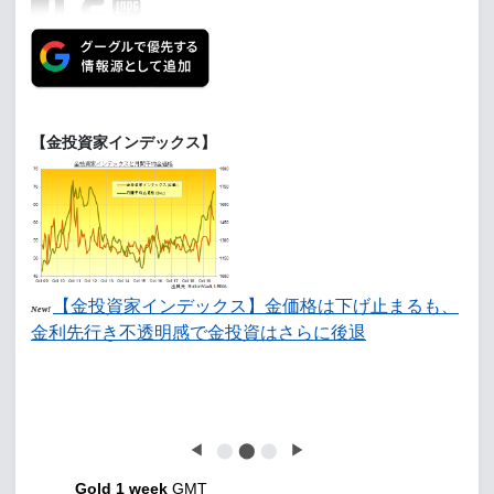
【金投資家インデックス】
【金投資家インデックス】金価格は下げ止まるも、
New!
金利先行き不透明感で金投資はさらに後退
◀
⬤
⬤
⬤
▶
Gold 1 week
GMT