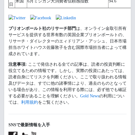
米国
6月ミシガン大消費者信頼感指数
94.6
日
ブリオンボールト社のリサーチ部門
は、オンライン金取引所有
サービスを提供する世界有数の英国企業ブリオンボールトの、
リサーチ・ダイレクターのエィドリアン・アッシュ、日本市場
担当ホワイトハウス佐藤敦子を含む国際市場担当者によって構
成されています。
注意事項:
ここで発信される全ての記事は、読者の投資判断に
役立てるための情報です。しかし、実際の投資にあたっては、
読者自身にてリスクを判断ください。ここで取り扱われる情報
及びデータは、すでに他の諸事情により、過去のものとなって
いる場合があり、この情報を利用する際には、必ず他でも確証
する必要があることを理解ください。
Gold News
の利用につい
ては、
利用規約
をご覧ください。
SNSで最新情報を入手