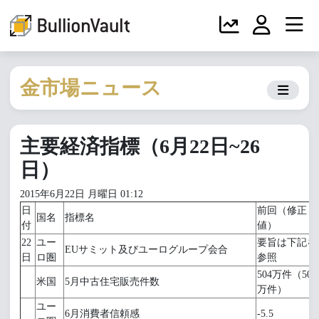
金市場ニュース
主要経済指標（6月22日~26
日）
2015年6月22日 月曜日 01:12
日
前回（修正
国名
指標名
付
値）
22
ユー
要旨は下記を
EUサミット及びユーログループ会合
日
ロ圏
参照
504万件（509
米国
5月中古住宅販売件数
万件）
ユー
6月消費者信頼感
-5.5