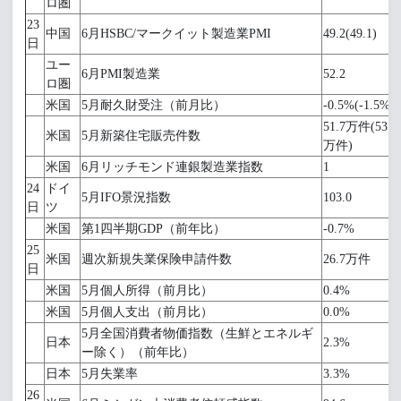
ロ圏
23
中国
6月HSBC/マークイット製造業PMI
49.2(49.1)
日
ユー
6月PMI製造業
52.2
ロ圏
米国
5月耐久財受注（前月比）
-0.5%(-1.5%)
51.7万件(53.4
米国
5月新築住宅販売件数
万件)
米国
6月リッチモンド連銀製造業指数
1
24
ドイ
5月IFO景況指数
103.0
日
ツ
米国
第1四半期GDP（前年比）
-0.7%
25
米国
週次新規失業保険申請件数
26.7万件
日
米国
5月個人所得（前月比）
0.4%
米国
5月個人支出（前月比）
0.0%
5月全国消費者物価指数（生鮮とエネルギ
日本
2.3%
ー除く）（前年比）
日本
5月失業率
3.3%
26