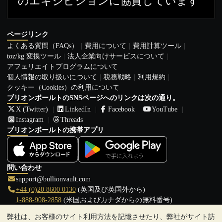
のエキジビションに協賛しています
ページリンク
よくある質問（FAQs）
費用について
費用計算ツール
toz/kg 変換ツール
法人企業向けサービスについて
アフェリエイトプログラムについて
個人情報の取り扱いについて
税務戦略
利用規約
クッキー（Cookies）の利用について
ブリオンボールトのSNSページへのリンクは次の通り。
X (Twitter)
LinkedIn
Facebook
YouTube
Instagram
Threads
ブリオンボールトの携帯アプリ
問い合わせ
support@bullionvault.com
+44 (0)20 8600 0130
(英国及び英国外から)
1-888-908-2858
(米国およびカナダからの無料番号)
弊社は、お客様のサイト利用方法を記憶させたり、弊社がサイト訪
クリックして通話を開始