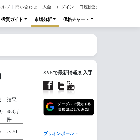
ヘルプ
問い合わせ
入金
ログイン
口座開設
投資ガイド
市場分析
価格チャート
）
SNSで最新情報を入手
想
結果
0万
488万
件
5
-3.70
【金投資家インデック