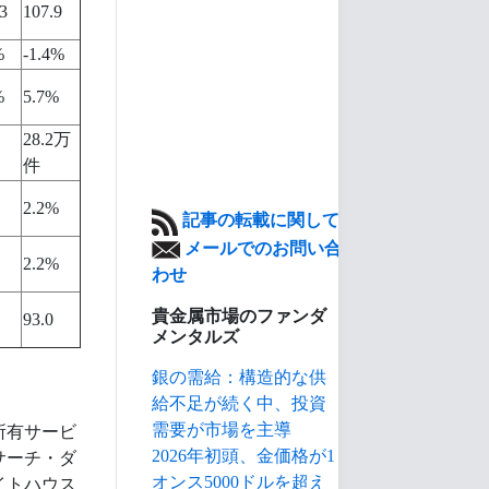
3
107.9
%
-1.4%
%
5.7%
28.2万
件
2.2%
記事の転載に関して
メールでのお問い合
2.2%
わせ
貴金属市場のファンダ
93.0
メンタルズ
銀の需給：構造的な供
給不足が続く中、投資
需要が市場を主導
所有サービ
2026年初頭、金価格が1
サーチ・ダ
オンス5000ドルを超え
イトハウス