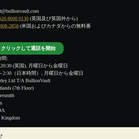
t@bullionvault.com
)20 8600 0130
(英国及び英国外から)
-908-2858
(米国およびカナダからの無料番
クリックして通話を開始
間:
～20:30 (英国), 月曜日から金曜日
00～2:30（日本時間）, 月曜日から金曜日
ley Ltd T/A BullionVault
tlands (7th Floor)
rsmith
n
DA
d Kingdom
サ
のではありません。BullionVault