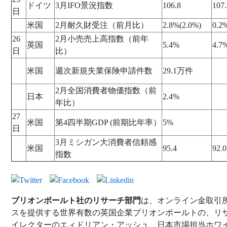
ドイツ
3月IFO景況指数
106.8
107.
日
米国
2月耐久財受注（前月比）
2.8%(2.0%)
0.2
26
2月小売売上高指数（前年
英国
5.4%
4.7
日
比）
米国
週次新規失業保険申請件数
29.1万件
2月全国消費者物価指数（前
日本
2.4%
年比）
27
米国
第4四半期GDP (前期比年率）
5%
日
3月ミシガン大消費者信頼感
米国
95.4
92.0
指数
ブリオンボールト社のリサーチ部門
は、オンライン金取引
スを提供する世界有数の英国企業ブリオンボールトの、リ
イレクターのエィドリアン・アッシュ、日本市場担当ホワ