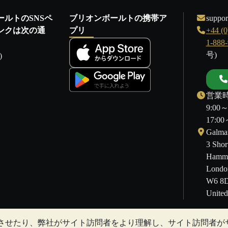
ールトのSNSペ
ブリオンボールトの携帯ア
suppor
ンクは次の通
プリ
+44 (0
1-888
号)
)
営業時
9:00
17:
Galmar
3 Shor
Hamme
Londo
W6 8
Unite
させたり、弊社がサイト訪問者をより理解し、サイト訪問者が
することもあります。過去の傾向は、将来の価格の動きを保証するも