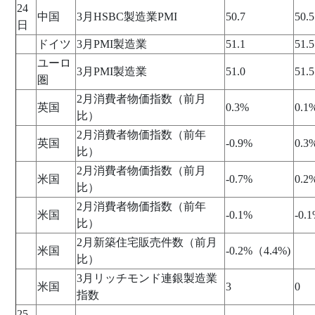
24
中国
3月HSBC製造業PMI
50.7
50.5
日
ドイツ
3月PMI製造業
51.1
51.5
ユーロ
3月PMI製造業
51.0
51.5
圏
2月消費者物価指数（前月
英国
0.3%
0.1
比）
2月消費者物価指数（前年
英国
-0.9%
0.3
比）
2月消費者物価指数（前月
米国
-0.7%
0.2
比）
2月消費者物価指数（前年
米国
-0.1%
-0.
比）
2月新築住宅販売件数（前月
米国
-0.2%（4.4%)
比）
3月リッチモンド連銀製造業
米国
3
0
指数
25