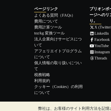
ページリンク
ブリオンボ
ージへのリ
よくある質問（FAQs）
り。
費用について
費用計算ツール
X (Twitter
toz/kg 変換ツール
LinkedIn
法人企業向けサービスにつ
Facebook
いて
YouTube
アフェリエイトプログラム
Instagram
について
Threads
個人情報の取り扱いについ
て
税務戦略
利用規約
クッキー（Cookies）の利用
について
弊社は、お客様のサイト利用方法を記憶
注:
貴金属の価値は下落することもあれば上昇