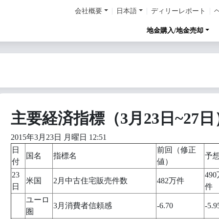
会社概要
日本語
ディリーレポート
地金購入/地金売却
主要経済指標（3月23日~27日
2015年3月23日 月曜日 12:51
日
前回（修正
国名
指標名
予
付
値）
23
49
米国
2月中古住宅販売件数
482万件
日
件
ユーロ
3月消費者信頼感
-6.70
-5.9
圏