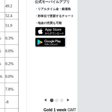
ス】
49.2
52.4
51.9
%
0.3%
【金投資家インデッ
New!
クス】金価格は下げ止
まるも、金利先行き不
%
0.0%
透明感で金投資はさら
に後退
%
0.2%
1%
0.0%
7.8%
◀
⬤
⬤
⬤
▶
-8
Gold 1 week
GMT