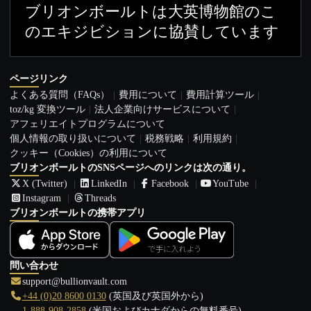
ブリオンボールトは大英博物館のこ
のエキジビションに協賛しています
ページリンク
よくある質問（FAQs）
費用について
費用計算ツール
toz/kg 変換ツール
法人企業向けサービスについて
アフェリエイトプログラムについて
個人情報の取り扱いについて
税務戦略
利用規約
クッキー（Cookies）の利用について
ブリオンボールトのSNSページへのリンクは次の通り。
X (Twitter)
LinkedIn
Facebook
YouTube
Instagram
Threads
ブリオンボールトの携帯アプリ
問い合わせ
support@bullionvault.com
+44 (0)20 8600 0130
(英国及び英国外から)
1-888-908-2858
(米国およびカナダからの無料番号)