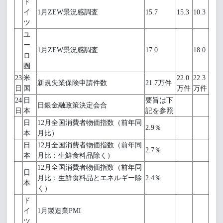
ド
イ
1月ZEW景況感調査
15.7
15.3
10.3
ツ
ユ
ー
1月ZEW景況感調査
17.0
18.0
ロ
圏
23
米
22.0
22.3
新規失業保険申請件数
21.7万件
日
国
万件
万件
24
日
要旨は下
日銀金融政策決定会合
日
本
記を参照
日
12月全国消費者物価指数（前年同
2.9％
本
月比）
日
12月全国消費者物価指数（前年同
2.7％
本
月比：生鮮食料品除く）
12月全国消費者物価指数（前年同
日
月比：生鮮食料品とエネルギー除
2.4％
本
く）
ド
イ
1月製造業PMI
ツ