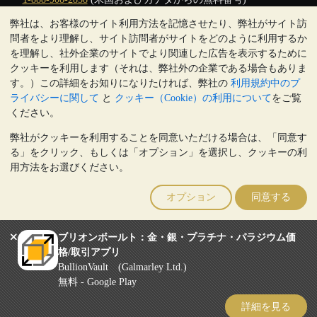
弊社は、お客様のサイト利用方法を記憶させたり、弊社がサイト訪
クリックして通話を開始
問者をより理解し、サイト訪問者がサイトをどのように利用するか
営業時間:
を理解し、社外企業のサイトでより関連した広告を表示するために
9:00～20:30 (英国), 月曜日から金曜日
クッキーを利用します（それは、弊社外の企業である場合もありま
17:00～2:30（日本時間）, 月曜日から金曜日
す。）この詳細をお知りになりたければ、弊社の
利用規約中のプ
Galmarley Ltd T/A BullionVault
ライバシーに関して
と
クッキー（Cookie）の利用について
をご覧
3 Shortlands (7th Floor)
ください。
Hammersmith
弊社がクッキーを利用することを同意いただける場合は、「同意す
London
る」をクリック、もしくは「オプション」を選択し、クッキーの利
W6 8DA
用方法をお選びください。
United Kingdom
注:
貴金属の価値は下落することもあれば上昇することもありま
オプション
同意する
す。過去の傾向は、将来の価格の動きを保証するものではありませ
ん。BullionVaultのウェブサイト上、もしくはBullionVaultとのコミ
ュニケーション上のいかなる内容も、投資に関する助言ではありま
ブリオンボールト：金・銀・プラチナ・パラジウム価
せん。顧客は、金及び銀地金を所有することが適切かどうかを判断
格/取引アプリ
するために、専門家の助言を求めることをお勧めします。
BullionVault (Galmarley Ltd.)
Galmarley Ltd, trading as BullionVault, registered in England and Wales
無料 - Google Play
4943684
BullionVault Ltd © 2026
詳細を見る