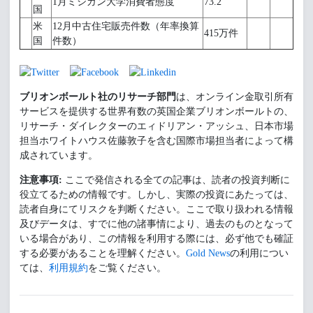
1月ミシガン大学消費者態度
73.2
国
米
12月中古住宅販売件数（年率換算
415万件
国
件数）
ブリオンボールト社のリサーチ部門
は、オンライン金取引所有
サービスを提供する世界有数の英国企業ブリオンボールトの、
リサーチ・ダイレクターのエィドリアン・アッシュ、日本市場
担当ホワイトハウス佐藤敦子を含む国際市場担当者によって構
成されています。
注意事項:
ここで発信される全ての記事は、読者の投資判断に
役立てるための情報です。しかし、実際の投資にあたっては、
読者自身にてリスクを判断ください。ここで取り扱われる情報
及びデータは、すでに他の諸事情により、過去のものとなって
いる場合があり、この情報を利用する際には、必ず他でも確証
する必要があることを理解ください。
Gold News
の利用につい
ては、
利用規約
をご覧ください。