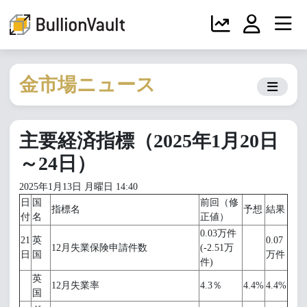
金市場ニュース
主要経済指標（2025年1月20日
～24日）
2025年1月13日 月曜日 14:40
日
国
前回（修
指標名
予想
結果
付
名
正値）
0.03万件
21
英
0.07
12月失業保険申請件数
(-2.51万
日
国
万件
件)
英
12月失業率
4.3％
4.4%
4.4%
国