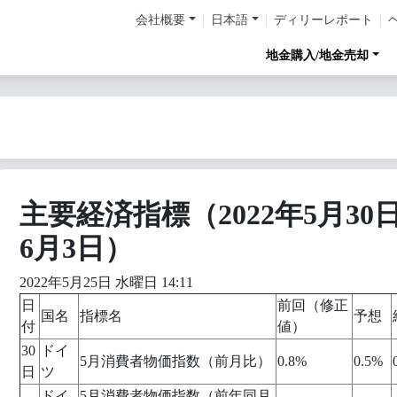
会社概要
日本語
ディリーレポート
地金購入/地金売却
主要経済指標（2022年5月30
6月3日）
2022年5月25日 水曜日 14:11
日
前回（修正
国名
指標名
予想
付
値）
30
ドイ
5月消費者物価指数（前月比）
0.8%
0.5%
日
ツ
ドイ
5月消費者物価指数（前年同月