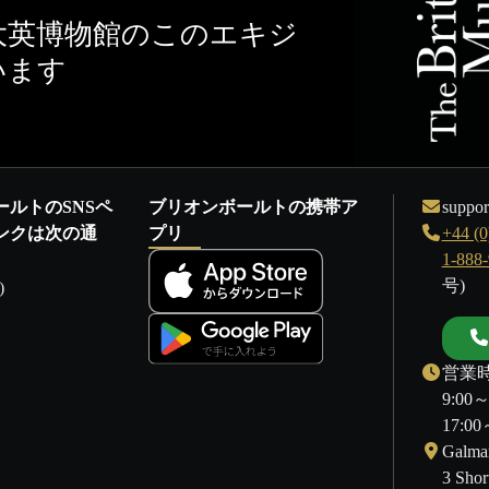
大英博物館のこのエキジ
います
ールトのSNSペ
ブリオンボールトの携帯ア
suppor
ンクは次の通
プリ
+44 (0
1-888
号)
)
営業時
9:00
17:
Galmar
3 Shor