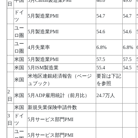
中国
5月Caixin製造業PMI
46.0
49.0
日
ドイ
5月製造業PMI
54.7
54.7
ツ
ユー
5月製造業PMI
54.6
54.6
ロ圏
ユー
4月失業率
6.8%
6.8%
ロ圏
米国
5月製造業PMI
57.5
57.5
米国
5月ISM製造業
55.4
54.5
米地区連銀経済報告（ベージ
要旨は下記
米国
ュブック）
を参照
2
米国
5月ADP雇用統計（前月比）
24.7万人
日
米国
新規失業保険申請件数
3
ドイ
5月サービス部門PMI
日
ツ
ユー
5月サービス部門PMI