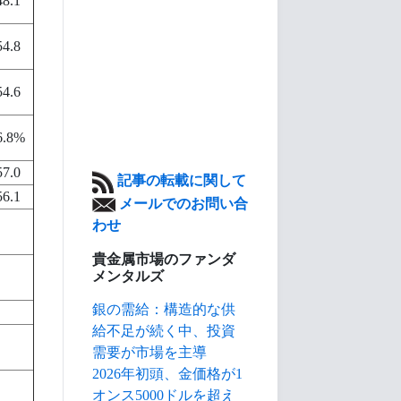
48.1
54.8
54.6
6.8%
57.0
記事の転載に関して
56.1
メールでのお問い合
わせ
貴金属市場のファンダ
メンタルズ
銀の需給：構造的な供
給不足が続く中、投資
需要が市場を主導
2026年初頭、金価格が1
オンス5000ドルを超え