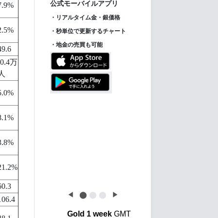
ス】
7.9%
2.5%
49.6
-0.4万
人
【金投資家インデッ
New!
クス】金価格は下げ止
5.0%
まるも、金利先行き不
透明感で金投資はさら
8.1%
に後退
3.8%
21.2%
60.3
◀
⬤
⬤
⬤
▶
106.4
Gold 1 week
GMT