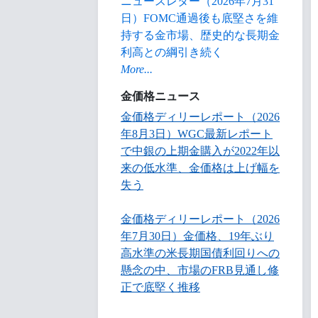
ニュースレター（2026年7月31
日）FOMC通過後も底堅さを維
持する金市場、歴史的な長期金
利高との綱引き続く
More...
金価格ニュース
金価格ディリーレポート（2026
年8月3日）WGC最新レポート
で中銀の上期金購入が2022年以
来の低水準、金価格は上げ幅を
失う
金価格ディリーレポート（2026
年7月30日）金価格、19年ぶり
高水準の米長期国債利回りへの
懸念の中、市場のFRB見通し修
正で底堅く推移