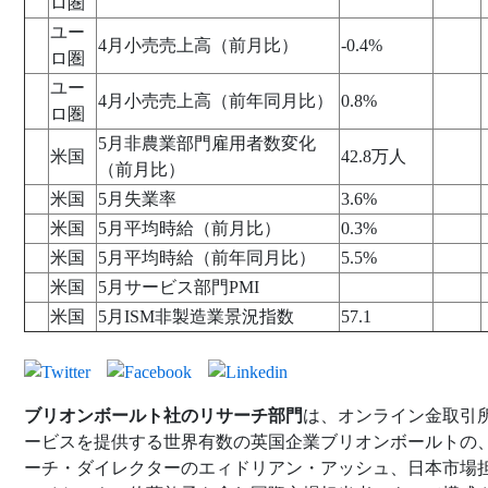
ロ圏
ユー
4月小売売上高（前月比）
-0.4%
ロ圏
ユー
4月小売売上高（前年同月比）
0.8%
ロ圏
5月非農業部門雇用者数変化
米国
42.8万人
（前月比）
米国
5月失業率
3.6%
米国
5月平均時給（前月比）
0.3%
米国
5月平均時給（前年同月比）
5.5%
米国
5月サービス部門PMI
米国
5月ISM非製造業景況指数
57.1
ブリオンボールト社のリサーチ部門
は、オンライン金取引
ービスを提供する世界有数の英国企業ブリオンボールトの
ーチ・ダイレクターのエィドリアン・アッシュ、日本市場