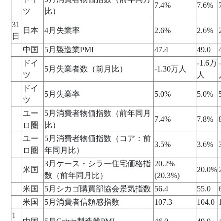
7.4%
7.6%
ツ
比）
31
日本
4月失業率
2.6%
2.6%
日
中国
5月製造業PMI
47.4
49.0
ドイ
-1.6万
5月失業者数（前月比）
-1.30万人
ツ
人
ドイ
5月失業率
5.0%
5.0%
ツ
ユー
5月消費者物価指数（前年同月
7.4%
7.8%
ロ圏
比）
ユー
5月消費者物価指数（コア：前
3.5%
3.6%
ロ圏
年同月比）
3月ケース・シラー住宅価格指
20.2%
米国
20.0%
数（前年同月比）
(20.3%)
米国
5月シカゴ購買部協会景気指数
56.4
55.0
米国
5月消費者信頼感指数
107.3
104.0
1