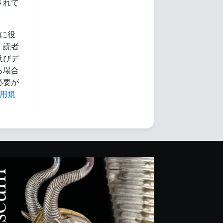
されて
に役
、読者
及びデ
る場合
必要が
用規