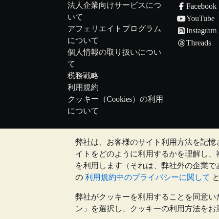
法人企業向けサービスにつ
Facebook
いて
YouTube
アフェリエイトプログラム
Instagram
について
Threads
個人情報の取り扱いについ
て
税務戦略
利用規約
クッキー（Cookies）の利用
について
弊社は、お客様のサイト利用方法を記憶
注:
貴金属の価値は下落することもあれば上昇
イトをどのように利用するかを理解し、
のウェブサイト上、もしくはBullion
を利用します（それは、弊社外の企業で
を所有することが適切かどうかを判断す
の
利用規約中のプライバシーに関して
弊社がクッキーを利用することを同意い
Galmarley Ltd, trading as BullionVault, registe
ン」を選択し、クッキーの利用方法をお