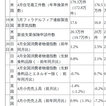
179.3万件
米
4月住宅着工件数（年率換算件
176.5
1
（172.8万
国
数）
万件
件）
19
米
5月フィラデルフィア連銀製造
17.6
16.0
2
日
国
業景気指数
米
20.3万件
20万
2
新規失業保険申請件数
国
（19.7万件）
件
20
日
4月全国消費者物価指数（前年
1.2%
2.5%
2
日
本
同月比）
日
4月全国消費者物価指数（生鮮
0.8%
2.1%
2
本
食料品除く：前年同月比）
4月全国消費者物価指数（生鮮
日
食料品とエネルギー除く：前
-0.7%
0.7%
0
本
年同月比）
英
-1.4%
4月小売売上高（前月比）
-0.2%
1
国
（-1.2%）
英
4月小売売上高（前年同月比）
0.9%（1.3%）
-7.2%
-
国