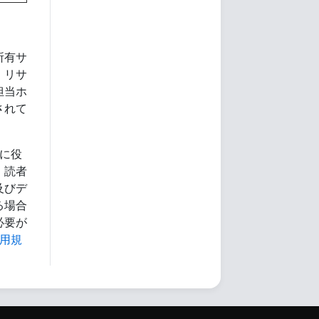
所有サ
、リサ
担当ホ
されて
に役
、読者
及びデ
る場合
必要が
用規