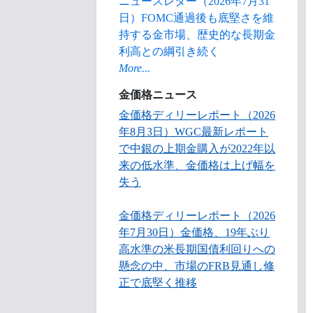
ニュースレター（2026年7月31
日）FOMC通過後も底堅さを維
持する金市場、歴史的な長期金
利高との綱引き続く
More...
金価格ニュース
金価格ディリーレポート（2026
年8月3日）WGC最新レポート
で中銀の上期金購入が2022年以
来の低水準、金価格は上げ幅を
失う
金価格ディリーレポート（2026
年7月30日）金価格、19年ぶり
高水準の米長期国債利回りへの
懸念の中、市場のFRB見通し修
正で底堅く推移