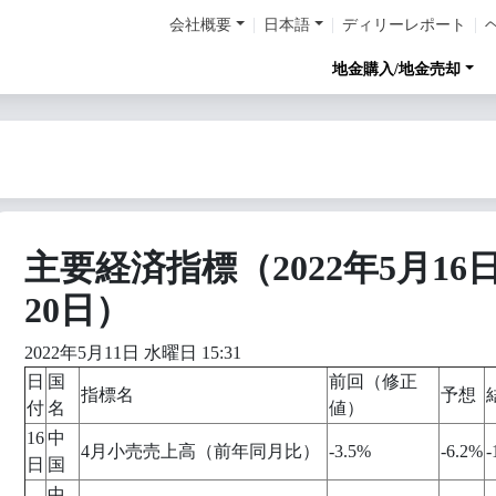
会社概要
日本語
ディリーレポート
地金購入/地金売却
主要経済指標（2022年5月16
20日）
2022年5月11日 水曜日 15:31
日
国
前回（修正
指標名
予想
付
名
値）
16
中
4月小売売上高（前年同月比）
-3.5%
-6.2%
-
日
国
中