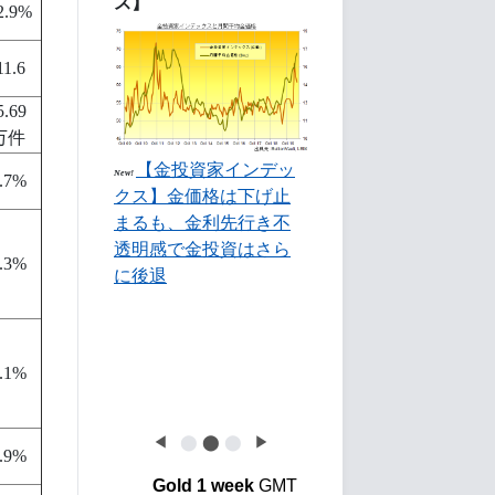
ス】
2.9%
11.6
5.69
万件
【金投資家インデッ
New!
.7%
クス】金価格は下げ止
まるも、金利先行き不
透明感で金投資はさら
.3%
に後退
.1%
◀
⬤
⬤
⬤
▶
.9%
Gold 1 week
GMT