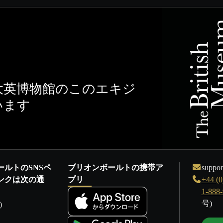
大英博物館のこのエキジ
います
ールトのSNSペ
ブリオンボールトの携帯ア
suppor
ンクは次の通
プリ
+44 (0
1-888
号)
)