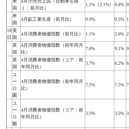
米
4月小売売上高（自動車を除
1.1%（2.1%）
0.4%
0
国
く：前月比）
米
4月鉱工業生産（前月比）
0.9%
0.5%
1
国
18
英
4月消費者物価指数（前月比）
1.1%
2.6%
2
日
国
英
4月消費者物価指数（前年同月
7.0%
9.1%
9
国
比）
英
4月消費者物価指数（コア：前
5.7%
6.2%
6
国
年同月比）
ユ
ー
4月消費者物価指数（前年同月
7.5%
7.5%
7
ロ
比）
圏
ユ
ー
4月消費者物価指数（コア：前
3.5%
3.5%
3
ロ
年同月比）
圏