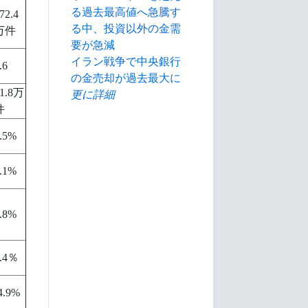
る過去最高値へ急騰す
72.4
る中、投資以外の金需
万件
要が急減
イラン戦争で中央銀行
.6
の金売却が過去最大に
1.8万
更に詳細
件
.5%
.1%
.8%
.4％
4.9%