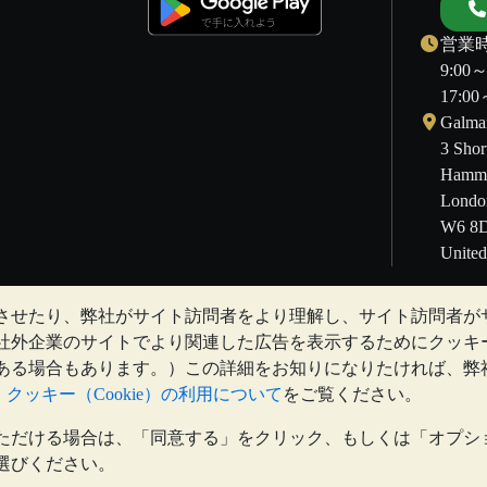
営業時
9:00
17:
Galmar
3 Shor
Hamme
Londo
W6 8
Unite
させたり、弊社がサイト訪問者をより理解し、サイト訪問者が
することもあります。過去の傾向は、将来の価格の動きを保証するも
社外企業のサイトでより関連した広告を表示するためにクッキ
Vaultとのコミュニケーション上のいかなる内容も、投資に関す
ある場合もあります。）この詳細をお知りになりたければ、弊
るために、専門家の助言を求めることをお勧めします。
と
クッキー（Cookie）の利用について
をご覧ください。
ただける場合は、「同意する」をクリック、もしくは「オプシ
red in England and Wales 4943684
BullionVault Ltd © 2026
選びください。