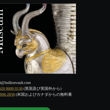
t@bullionvault.com
)20 8600 0130
(英国及び英国外から)
-908-2858
(米国およびカナダからの無料番