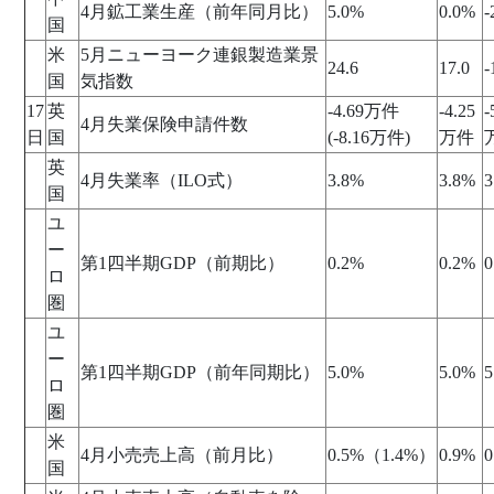
4月鉱工業生産（前年同月比）
5.0%
0.0%
-
国
米
5月ニューヨーク連銀製造業景
24.6
17.0
-
国
気指数
17
英
-4.69万件
-4.25
-
4月失業保険申請件数
日
国
(-8.16万件)
万件
英
4月失業率（ILO式）
3.8%
3.8%
3
国
ユ
ー
第1四半期GDP（前期比）
0.2%
0.2%
0
ロ
圏
ユ
ー
第1四半期GDP（前年同期比）
5.0%
5.0%
5
ロ
圏
米
4月小売売上高（前月比）
0.5%（1.4%）
0.9%
0
国