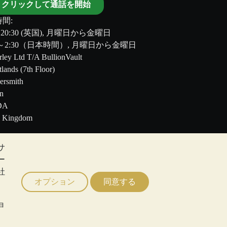
クリックして通話を開始
間:
～20:30 (英国), 月曜日から金曜日
00～2:30（日本時間）, 月曜日から金曜日
ley Ltd T/A BullionVault
tlands (7th Floor)
rsmith
n
DA
d Kingdom
サ
のではありません。BullionVault
ー
る助言ではありません。顧客は、金及び銀地金
社
オプション
同意する
ョ