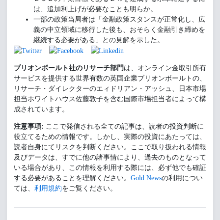
は、追加利上げが必要なことも明らか。
一部の政策当局者は「金融政策スタンスが正常化し、広
義の中立領域に移行した後も、おそらく金融引き締めを
継続する必要がある」との見解を示した。
ブリオンボールト社のリサーチ部門
は、オンライン金取引所有
サービスを提供する世界有数の英国企業ブリオンボールトの、
リサーチ・ダイレクターのエィドリアン・アッシュ、日本市場
担当ホワイトハウス佐藤敦子を含む国際市場担当者によって構
成されています。
注意事項:
ここで発信される全ての記事は、読者の投資判断に
役立てるための情報です。しかし、実際の投資にあたっては、
読者自身にてリスクを判断ください。ここで取り扱われる情報
及びデータは、すでに他の諸事情により、過去のものとなって
いる場合があり、この情報を利用する際には、必ず他でも確証
する必要があることを理解ください。
Gold News
の利用につい
ては、
利用規約
をご覧ください。