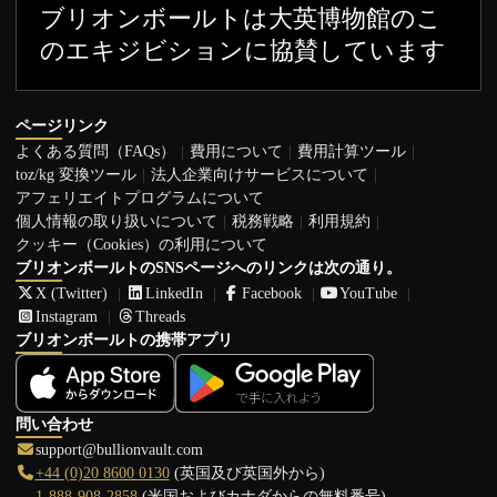
ブリオンボールトは大英博物館のこ
のエキジビションに協賛しています
ページリンク
よくある質問（FAQs）
費用について
費用計算ツール
toz/kg 変換ツール
法人企業向けサービスについて
アフェリエイトプログラムについて
個人情報の取り扱いについて
税務戦略
利用規約
クッキー（Cookies）の利用について
ブリオンボールトのSNSページへのリンクは次の通り。
X (Twitter)
LinkedIn
Facebook
YouTube
Instagram
Threads
ブリオンボールトの携帯アプリ
問い合わせ
support@bullionvault.com
+44 (0)20 8600 0130
(英国及び英国外から)
1-888-908-2858
(米国およびカナダからの無料番号)