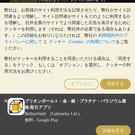
弊社は、お客様のサイト利用方法を記憶させたり、弊社がサイト訪
クリックして通話を開始
問者をより理解し、サイト訪問者がサイトをどのように利用するか
営業時間:
を理解し、社外企業のサイトでより関連した広告を表示するために
9:00～20:30 (英国), 月曜日から金曜日
クッキーを利用します（それは、弊社外の企業である場合もありま
17:00～2:30（日本時間）, 月曜日から金曜日
す。）この詳細をお知りになりたければ、弊社の
利用規約中のプ
Galmarley Ltd T/A BullionVault
ライバシーに関して
と
クッキー（Cookie）の利用について
をご覧
3 Shortlands (7th Floor)
ください。
Hammersmith
弊社がクッキーを利用することを同意いただける場合は、「同意す
London
る」をクリック、もしくは「オプション」を選択し、クッキーの利
W6 8DA
用方法をお選びください。
United Kingdom
注:
貴金属の価値は下落することもあれば上昇することもありま
オプション
同意する
す。過去の傾向は、将来の価格の動きを保証するものではありませ
ん。BullionVaultのウェブサイト上、もしくはBullionVaultとのコミ
ュニケーション上のいかなる内容も、投資に関する助言ではありま
ブリオンボールト：金・銀・プラチナ・パラジウム価
せん。顧客は、金及び銀地金を所有することが適切かどうかを判断
格/取引アプリ
するために、専門家の助言を求めることをお勧めします。
BullionVault (Galmarley Ltd.)
Galmarley Ltd, trading as BullionVault, registered in England and Wales
無料 - Google Play
4943684
BullionVault Ltd © 2026
詳細を見る