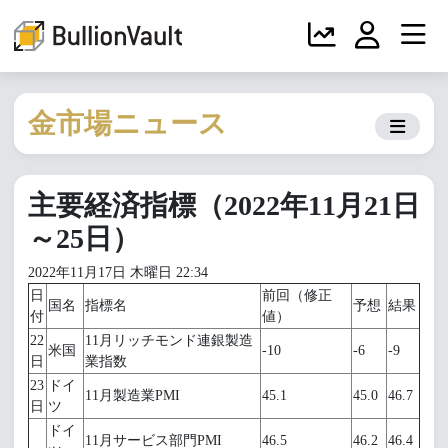
金市場ニュース
主要経済指標（2022年11月21日
～25日）
2022年11月17日 木曜日 22:34
日
前回（修正
国名
指標名
予想
結果
付
値）
22
11月リッチモンド連銀製造
米国
-10
-6
-9
日
業指数
23
ドイ
11月製造業PMI
45.1
45.0
46.7
日
ツ
ドイ
11月サービス部門PMI
46.5
46.2
46.4