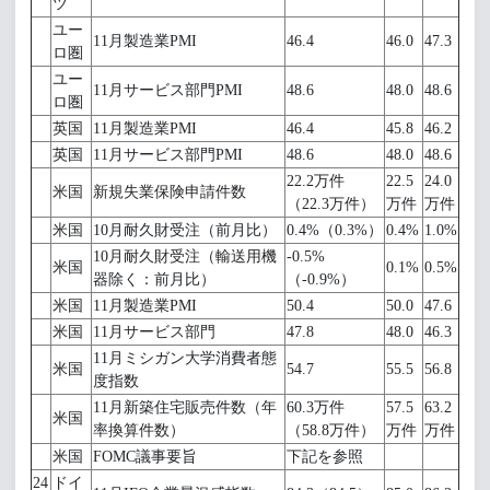
ツ
ユー
11月製造業PMI
46.4
46.0
47.3
ロ圏
ユー
11月サービス部門PMI
48.6
48.0
48.6
ロ圏
英国
11月製造業PMI
46.4
45.8
46.2
英国
11月サービス部門PMI
48.6
48.0
48.6
22.2万件
22.5
24.0
米国
新規失業保険申請件数
（22.3万件）
万件
万件
米国
10月耐久財受注（前月比）
0.4%（0.3%）
0.4%
1.0%
10月耐久財受注（輸送用機
-0.5%
米国
0.1%
0.5%
器除く：前月比）
（-0.9%）
米国
11月製造業PMI
50.4
50.0
47.6
米国
11月サービス部門
47.8
48.0
46.3
11月ミシガン大学消費者態
米国
54.7
55.5
56.8
度指数
11月新築住宅販売件数（年
60.3万件
57.5
63.2
米国
率換算件数）
（58.8万件）
万件
万件
米国
FOMC議事要旨
下記を参照
24
ドイ