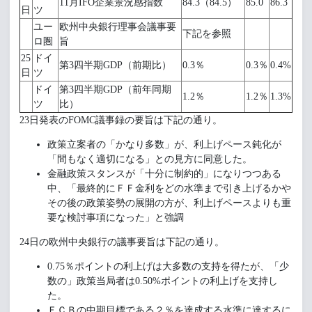
11月IFO企業景況感指数
84.3（84.5）
85.0
86.3
日
ツ
ユー
欧州中央銀行理事会議事要
下記を参照
ロ圏
旨
25
ドイ
第3四半期GDP（前期比）
0.3％
0.3％
0.4%
日
ツ
ドイ
第3四半期GDP（前年同期
1.2％
1.2％
1.3%
ツ
比）
23日発表のFOMC議事録の要旨は下記の通り。
政策立案者の「かなり多数」が、利上げペース鈍化が
「間もなく適切になる」との見方に同意した。
金融政策スタンスが「十分に制約的」になりつつある
中、「最終的にＦＦ金利をどの水準まで引き上げるかや
その後の政策姿勢の展開の方が、利上げペースよりも重
要な検討事項になった」と強調
24日の欧州中央銀行の議事要旨は下記の通り。
0.75％ポイントの利上げは大多数の支持を得たが、「少
数の」政策当局者は0.50%ポイントの利上げを支持し
た。
ＥＣＢの中期目標である２％を達成する水準に達するに