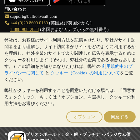
問い合わせ
support@bullionvault.com
+44 (0)20 8600 0130
(英国及び英国外から)
1-888-908-2858
(米国およびカナダからの無料番号)
弊社は、お客様のサイト利用方法を記憶させたり、弊社がサイト訪
クリックして通話を開始
問者をより理解し、サイト訪問者がサイトをどのように利用するか
営業時間:
を理解し、社外企業のサイトでより関連した広告を表示するために
9:00～20:30 (英国), 月曜日から金曜日
クッキーを利用します（それは、弊社外の企業である場合もありま
17:00～2:30（日本時間）, 月曜日から金曜日
す。）この詳細をお知りになりたければ、弊社の
利用規約中のプ
Galmarley Ltd T/A BullionVault
ライバシーに関して
と
クッキー（Cookie）の利用について
をご覧
3 Shortlands (7th Floor)
ください。
Hammersmith
弊社がクッキーを利用することを同意いただける場合は、「同意す
London
る」をクリック、もしくは「オプション」を選択し、クッキーの利
W6 8DA
用方法をお選びください。
United Kingdom
注:
貴金属の価値は下落することもあれば上昇することもありま
オプション
同意する
す。過去の傾向は、将来の価格の動きを保証するものではありませ
ん。BullionVaultのウェブサイト上、もしくはBullionVaultとのコミ
ュニケーション上のいかなる内容も、投資に関する助言ではありま
ブリオンボールト：金・銀・プラチナ・パラジウム価
せん。顧客は、金及び銀地金を所有することが適切かどうかを判断