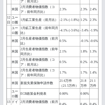
ア：前月比）
2月消費者物価指数（コ
米国
2.3%
2.3%
2.4%
ア：前年同月比）
12
ユー
1月鉱工業生産（前月比）
-2.1% (-1.8%)
1.2%
2.3%
日
ロ圏
ユー
1月鉱工業生産（前年同月
-4.1% (-3.6%)
-3.4%
-1.9%
ロ圏
比）
2月生産者物価指数（前月
米国
0.5%
-0.1%
-0.6%
比）
2月生産者物価指数（前年
米国
2.1%
1.8%
1.3%
同月比）
2月生産者物価指数（コ
米国
0.5%
0.2%
-0.3%
ア：前月比）
2月生産者物価指数（コ
米国
1.7%
1.7%
1.4%
ア：前年同月比）
21.6万件
21.8
21.1
米国
新規失業保険申請件数
（21.5万件）
万件
万件
ユー
ECB政策金利発表
0.00%
0.00%
ロ圏
13
ドイ
2月消費者物価指数（前月
0.4%
0.4%
0.4%