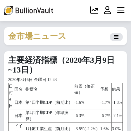
金市場ニュース
主要経済指標（2020年3月9日
~13日）
2020年3月6日 金曜日 12:43
日
前回（修正
国名
指標名
予想
結果
付
値）
9
日本
第4四半期GDP（前期比）
-1.6%
-1.7%
-1.8%
日
第4四半期GDP（年率換
日本
-6.3%
-6.7%
-7.1%
算）
ドイ
1月鉱工業生産（前月比）
-3.5%(-2.2%)
1.6%
3.0%