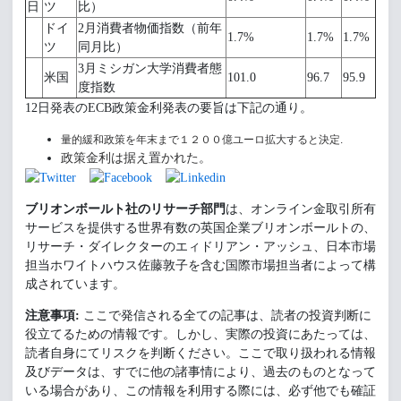
日
ツ
比）
ドイ
2月消費者物価指数（前年
1.7%
1.7%
1.7%
ツ
同月比）
3月ミシガン大学消費者態
米国
101.0
96.7
95.9
度指数
12日発表のECB政策金利発表の要旨は下記の通り。
量的緩和政策を年末まで１２００億ユーロ拡大すると決定.
政策金利は据え置かれた。
ブリオンボールト社のリサーチ部門
は、オンライン金取引所有
サービスを提供する世界有数の英国企業ブリオンボールトの、
リサーチ・ダイレクターのエィドリアン・アッシュ、日本市場
担当ホワイトハウス佐藤敦子を含む国際市場担当者によって構
成されています。
注意事項:
ここで発信される全ての記事は、読者の投資判断に
役立てるための情報です。しかし、実際の投資にあたっては、
読者自身にてリスクを判断ください。ここで取り扱われる情報
及びデータは、すでに他の諸事情により、過去のものとなって
いる場合があり、この情報を利用する際には、必ず他でも確証