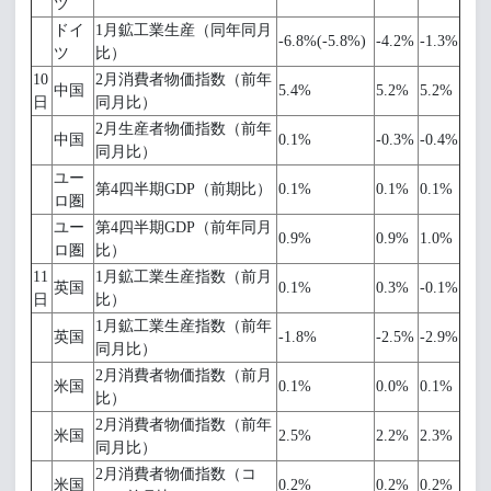
ツ
ドイ
1月鉱工業生産（同年同月
-6.8%(-5.8%)
-4.2%
-1.3%
ツ
比）
10
2月消費者物価指数（前年
中国
5.4%
5.2%
5.2%
日
同月比）
2月生産者物価指数（前年
中国
0.1%
-0.3%
-0.4%
同月比）
ユー
第4四半期GDP（前期比）
0.1%
0.1%
0.1%
ロ圏
ユー
第4四半期GDP（前年同月
0.9%
0.9%
1.0%
ロ圏
比）
11
1月鉱工業生産指数（前月
英国
0.1%
0.3%
-0.1%
日
比）
1月鉱工業生産指数（前年
英国
-1.8%
-2.5%
-2.9%
同月比）
2月消費者物価指数（前月
米国
0.1%
0.0%
0.1%
比）
2月消費者物価指数（前年
米国
2.5%
2.2%
2.3%
同月比）
2月消費者物価指数（コ
米国
0.2%
0.2%
0.2%