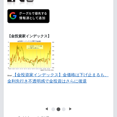
【金投資家インデックス】
【金投資家インデックス】金価格は下げ止まるも、
New!
金利先行き不透明感で金投資はさらに後退
◀
⬤
⬤
⬤
▶