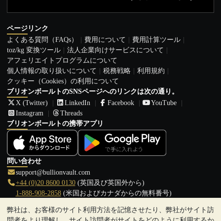
ページリンク
よくある質問（FAQs）
費用について
費用計算ツール
toz/kg 変換ツール
法人企業向けサービスについて
アフェリエイトプログラムについて
個人情報の取り扱いについて
税務戦略
利用規約
クッキー（Cookies）の利用について
ブリオンボールトのSNSページへのリンクは次の通り。
X (Twitter)
LinkedIn
Facebook
YouTube
Instagram
Threads
ブリオンボールトの携帯アプリ
問い合わせ
support@bullionvault.com
+44 (0)20 8600 0130
(英国及び英国外から)
1-888-908-2858
(米国およびカナダからの無料番号)
弊社は、お客様のサイト利用方法を記憶させたり、弊社がサイト訪
クリックして通話を開始
問者をより理解し、サイト訪問者がサイトをどのように利用するか