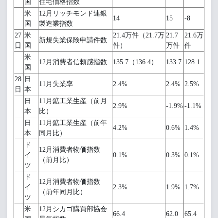
国
住宅価格指数
米
12月リッチモンド連銀
14
15
-8
国
製造業指数
27
米
21.4万件（21.7万
21.7
21.6万
新規失業保険申請件数
日
国
件）
万件
件
米
12月消費者信頼感指数
135.7（136.4）
133.7
128.1
国
28
日
11月失業率
2.4%
2.4%
2.5%
日
本
日
11月鉱工業生産（前月
2.9%
-1.9%
-1.1%
本
比）
日
11月鉱工業生産（前年
4.2%
0.6%
1.4%
本
同月比）
ド
12月消費者物価指数
イ
0.1%
0.3%
0.1%
（前月比）
ツ
ド
12月消費者物価指数
イ
2.3%
1.9%
1.7%
（前年同月比）
ツ
米
12月シカゴ購買部協会
66.4
62.0
65.4