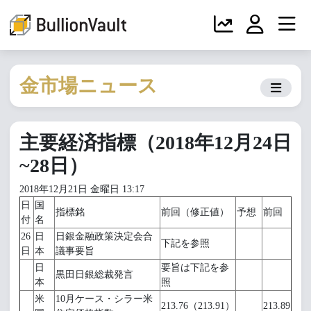
金市場ニュース
主要経済指標（2018年12月24日
~28日）
2018年12月21日 金曜日 13:17
日
国
指標銘
前回（修正値）
予想
前回
付
名
26
日
日銀金融政策決定会合
下記を参照
日
本
議事要旨
日
要旨は下記を参
黒田日銀総裁発言
本
照
米
10月ケース・シラー米
213.76（213.91）
213.89