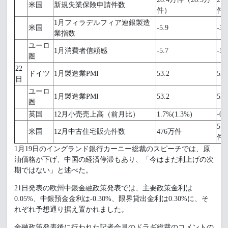
米国
新規失業保険申請件数
件）
件
1月フィラデルフィア連銀製造
米国
-5.9
-3.
業指数
ユーロ
1月消費者信頼感
-5.7
-5.
圏
22
ドイツ
1月製造業PMI
53.2
53.
日
ユーロ
1月製造業PMI
53.2
53.
圏
英国
12月小売売上高（前月比）
1.7%(1.3%)
-0.
51
米国
12月中古住宅販売件数
476万件
件
1月19日のイングランド銀行カーニー総裁のスピーチでは、原
油価格が下げ、中国の経済停滞もあり、「今はまだ利上げの次
期ではない」と述べた。
21日発表の欧州中銀金融政策発表では、主要政策金利は
0.05%、中銀預金金利は-0.30%、限界貸出金利は0.30%に、そ
れぞれ予想通り据え置かれました。
金融政策発表後に行われた記者会見のドラギ総裁のコメントの