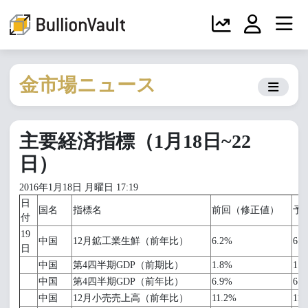
金市場ニュース
主要経済指標（1月18日~22
日）
2016年1月18日 月曜日 17:19
日
国名
指標名
前回（修正値）
予
付
19
中国
12月鉱工業生鮮（前年比）
6.2%
6.
日
中国
第4四半期GDP（前期比）
1.8%
1.
中国
第4四半期GDP（前年比）
6.9%
6.
中国
12月小売売上高（前年比）
11.2%
11.