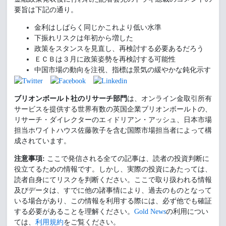
要旨は下記の通り。
金利はしばらく同じかこれより低い水準
下振れリスクは年初から増した
政策をスタンスを見直し、再検討する必要あるだろう
ＥＣＢは３月に政策姿勢を再検討する可能性
中国市場の動向を注視、指標は景気の緩やかな鈍化示す
ブリオンボールト社のリサーチ部門
は、オンライン金取引所有
サービスを提供する世界有数の英国企業ブリオンボールトの、
リサーチ・ダイレクターのエィドリアン・アッシュ、日本市場
担当ホワイトハウス佐藤敦子を含む国際市場担当者によって構
成されています。
注意事項:
ここで発信される全ての記事は、読者の投資判断に
役立てるための情報です。しかし、実際の投資にあたっては、
読者自身にてリスクを判断ください。ここで取り扱われる情報
及びデータは、すでに他の諸事情により、過去のものとなって
いる場合があり、この情報を利用する際には、必ず他でも確証
する必要があることを理解ください。
Gold News
の利用につい
ては、
利用規約
をご覧ください。