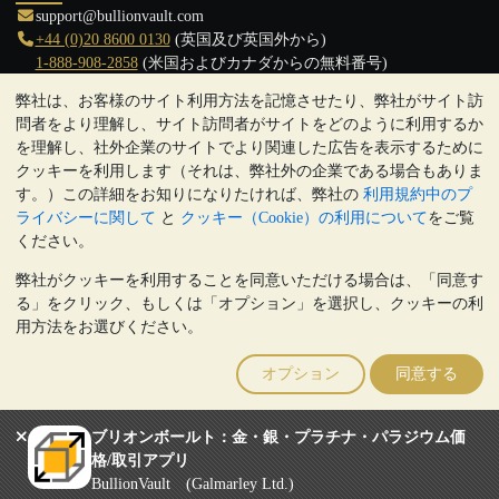
support@bullionvault.com
+44 (0)20 8600 0130
(英国及び英国外から)
1-888-908-2858
(米国およびカナダからの無料番号)
弊社は、お客様のサイト利用方法を記憶させたり、弊社がサイト訪
クリックして通話を開始
問者をより理解し、サイト訪問者がサイトをどのように利用するか
営業時間:
を理解し、社外企業のサイトでより関連した広告を表示するために
9:00～20:30 (英国), 月曜日から金曜日
クッキーを利用します（それは、弊社外の企業である場合もありま
17:00～2:30（日本時間）, 月曜日から金曜日
す。）この詳細をお知りになりたければ、弊社の
利用規約中のプ
Galmarley Ltd T/A BullionVault
ライバシーに関して
と
クッキー（Cookie）の利用について
をご覧
3 Shortlands (7th Floor)
ください。
Hammersmith
弊社がクッキーを利用することを同意いただける場合は、「同意す
London
る」をクリック、もしくは「オプション」を選択し、クッキーの利
W6 8DA
用方法をお選びください。
United Kingdom
注:
貴金属の価値は下落することもあれば上昇することもありま
オプション
同意する
す。過去の傾向は、将来の価格の動きを保証するものではありませ
ん。BullionVaultのウェブサイト上、もしくはBullionVaultとのコミ
ュニケーション上のいかなる内容も、投資に関する助言ではありま
ブリオンボールト：金・銀・プラチナ・パラジウム価
せん。顧客は、金及び銀地金を所有することが適切かどうかを判断
格/取引アプリ
するために、専門家の助言を求めることをお勧めします。
BullionVault (Galmarley Ltd.)
Galmarley Ltd, trading as BullionVault, registered in England and Wales