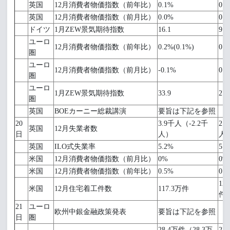
英国
12月消費者物価指数（前年比）
0.1%
0.
英国
12月消費者物価指数（前月比）
0.0%
0.
ドイツ
1月ZEW景気期待指数
16.1
9.0
ユーロ
12月消費者物価指数（前年比）
0.2%(0.1%)
0.
圏
ユーロ
12月消費者物価指数（前月比）
-0.1%
0.
圏
ユーロ
1月ZEW景気期待指数
33.9
27.
圏
英国
BOEカーニー総裁講演
要旨は下記を参照
20
3.9千人（-2.2千
2.
英国
12月失業者数
日
人）
人
英国
ILO式失業率
5.2%
5.
米国
12月消費者物価指数（前月比）
0%
0%
米国
12月消費者物価指数（前年比）
0.5%
0.
12
米国
12月住宅着工件数
117.3万件
件
21
ユーロ
欧州中銀金融政策発表
要旨は下記を参照
日
圏
28.4万件（28.3万
27