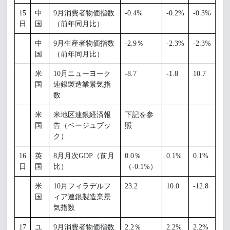
15
中
9月消費者物価指数
-0.4%
-0.2%
-0.3%
日
国
（前年同月比）
中
9月生産者物価指数
-2.9％
-2.3%
-2.3%
国
（前年同月比）
米
10月ニューヨーク
-8.7
-1.8
10.7
国
連銀製造業景気指
数
米
米地区連銀経済報
下記を参
国
告（ベージュブッ
照
ク）
16
英
8月月次GDP（前月
0.0％
0.1%
0.1%
日
国
比）
（-0.1%）
米
10月フィラデルフ
23.2
10.0
-12.8
国
ィア連銀製造業景
気指数
17
ユ
9月消費者物価指数
2.2％
2.2%
2.2%