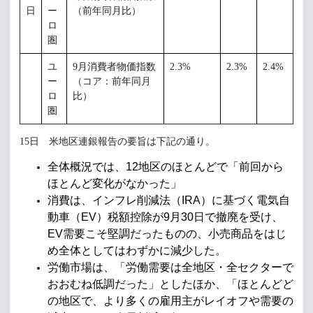
日
ー
（前年同月比）
ロ
圏
ユ
9月消費者物価指数
2.3%
2.3%
2.4%
ー
（コア：前年同月
ロ
比）
圏
15日 米地区連銀報告の要旨は下記の通り。
全体概況では、12地区のほとんどで「前回から
ほとんど変化がなかった」
消費は、インフレ削減法（IRA）に基づく電気自
動車（EV）税額控除が9月30日で撤廃を受け、
EV需要こそ堅調だったものの、小売商品をはじ
め全体としてはわずかに減少した。
労働市場は、「労働需要は全地区・全セクターで
おおむね低調だった」としたほか、「ほとんどど
の地区で、より多くの雇用主がレイオフや需要の