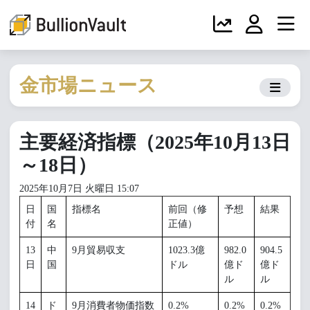
金市場ニュース
主要経済指標（2025年10月13日
～18日）
2025年10月7日 火曜日 15:07
日
国
指標名
前回（修
予想
結果
付
名
正値）
13
中
9月貿易収支
1023.3億
982.0
904.5
日
国
ドル
億ド
億ド
ル
ル
14
ド
9月消費者物価指数
0.2%
0.2%
0.2%