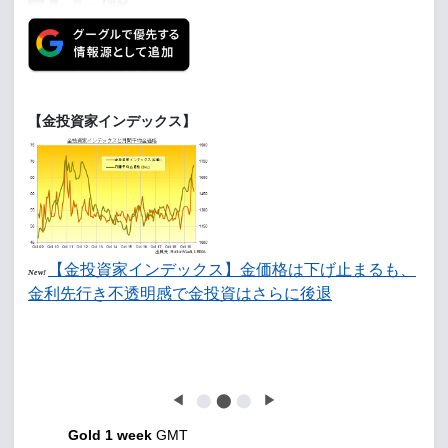
【金投資家インデックス】
【金投資家インデックス】金価格は下げ止まるも、
New!
金利先行き不透明感で金投資はさらに後退
◀
⬤
⬤
⬤
▶
Gold 1 week
GMT