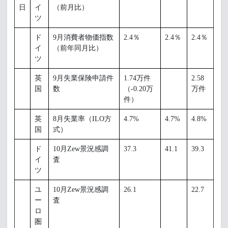
日
イ
（前月比）
ツ
ド
9月消費者物価指数
2.4％
2.4％
2.4％
イ
（前年同月比）
ツ
英
9月失業保険申請件
1.74万件
2.58
国
数
（-0.20万
万件
件）
英
8月失業率（ILO方
4.7%
4.7%
4.8%
国
式）
ド
10月Zew景況感調
37.3
41.1
39.3
イ
査
ツ
ユ
10月Zew景況感調
26.1
22.7
ー
査
ロ
圏