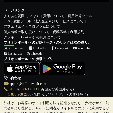
ページリンク
よくある質問（FAQs）
費用について
費用計算ツール
toz/kg 変換ツール
法人企業向けサービスについて
アフェリエイトプログラムについて
個人情報の取り扱いについて
税務戦略
利用規約
クッキー（Cookies）の利用について
ブリオンボールトのSNSページへのリンクは次の通り。
X (Twitter)
LinkedIn
Facebook
YouTube
Instagram
Threads
ブリオンボールトの携帯アプリ
問い合わせ
support@bullionvault.com
+44 (0)20 8600 0130
(英国及び英国外から)
1-888-908-2858
(米国およびカナダからの無料番号)
弊社は、お客様のサイト利用方法を記憶させたり、弊社がサイト訪
クリックして通話を開始
問者をより理解し、サイト訪問者がサイトをどのように利用するか
営業時間: