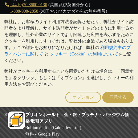
+44 (0)20 8600 0130
(英国及び英国外から)
1-888-908-2858
(米国およびカナダからの無料番号)
弊社は、お客様のサイト利用方法を記憶させたり、弊社がサイト訪
クリックして通話を開始
問者をより理解し、サイト訪問者がサイトをどのように利用するか
営業時間:
を理解し、社外企業のサイトでより関連した広告を表示するために
9:00～20:30 (英国), 月曜日から金曜日
クッキーを利用します（それは、弊社外の企業である場合もありま
17:00～2:30（日本時間）, 月曜日から金曜日
す。）この詳細をお知りになりたければ、弊社の
利用規約中のプ
Galmarley Ltd T/A BullionVault
ライバシーに関して
と
クッキー（Cookie）の利用について
をご覧
3 Shortlands (7th Floor)
ください。
Hammersmith
弊社がクッキーを利用することを同意いただける場合は、「同意す
London
る」をクリック、もしくは「オプション」を選択し、クッキーの利
W6 8DA
用方法をお選びください。
United Kingdom
注:
貴金属の価値は下落することもあれば上昇することもありま
オプション
同意する
す。過去の傾向は、将来の価格の動きを保証するものではありませ
ん。BullionVaultのウェブサイト上、もしくはBullionVaultとのコミ
ュニケーション上のいかなる内容も、投資に関する助言ではありま
ブリオンボールト：金・銀・プラチナ・パラジウム価
せん。顧客は、金及び銀地金を所有することが適切かどうかを判断
格/取引アプリ
するために、専門家の助言を求めることをお勧めします。
BullionVault (Galmarley Ltd.)
Galmarley Ltd, trading as BullionVault, registered in England and Wales
無料 - Google Play
4943684