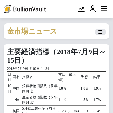
金市場ニュース
主要経済指標（2018年7月9日～
15日）
2018年7月9日 月曜日 14:34
日
前回（修正
国名
指標名
予想
結果
付
値）
10
消費者物価指数（前年
中国
1.8％
1.8％
1.9%
日
同月比）
生産者物価指数（前年
中国
4.1％
4.5％
4.7%
同月比）
5月鉱工業生産（前月
英国
-0.8％(-1.0%)
0.5％
-0.4%