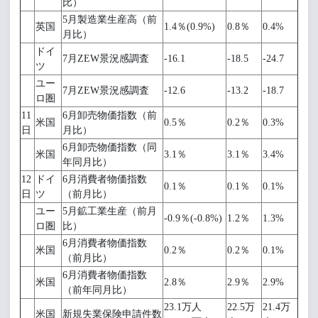
比）
5月製造業生産高（前
英国
1.4％(0.9%)
0.8％
0.4%
月比）
ドイ
7月ZEW景況感調査
-16.1
-18.5
-24.7
ツ
ユー
7月ZEW景況感調査
-12.6
-13.2
-18.7
ロ圏
11
6月卸売物価指数（前
米国
0.5％
0.2％
0.3%
日
月比）
6月卸売物価指数（同
米国
3.1％
3.1％
3.4%
年同月比）
12
ドイ
6月消費者物価指数
0.1％
0.1％
0.1%
日
ツ
（前月比）
ユー
5月鉱工業生産（前月
-0.9％(-0.8%)
1.2％
1.3%
ロ圏
比）
6月消費者物価指数
米国
0.2％
0.2％
0.1%
（前月比）
6月消費者物価指数
米国
2.8％
2.9％
2.9%
（前年同月比）
23.1万人
22.5万
21.4万
米国
新規失業保険申請件数