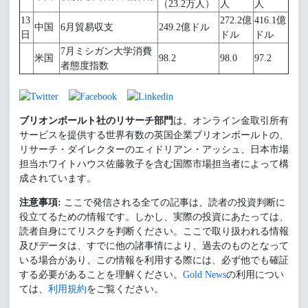
（23.2万人）
人
人
13
272.2億
416.1億
中国
6月貿易収支
249.2億ドル
日
ドル
ドル
7月ミシガン大学消費
米国
98.2
98.0
97.2
者態度指数
ブリオンボールト社のリサーチ部門
は、オンライン金取引所有
サービスを提供する世界有数の英国企業ブリオンボールトの、
リサーチ・ダイレクターのエィドリアン・アッシュ、日本市場
担当ホワイトハウス佐藤敦子を含む国際市場担当者によって構
成されています。
注意事項:
ここで発信される全ての記事は、読者の投資判断に
役立てるための情報です。しかし、実際の投資にあたっては、
読者自身にてリスクを判断ください。ここで取り扱われる情報
及びデータは、すでに他の諸事情により、過去のものとなって
いる場合があり、この情報を利用する際には、必ず他でも確証
する必要があることを理解ください。
Gold News
の利用につい
ては、
利用規約
をご覧ください。