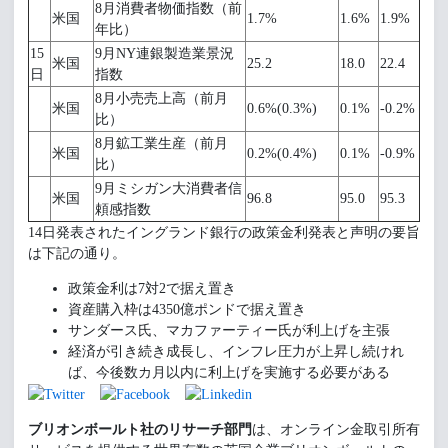
8月消費者物価指数（前
米国
1.7%
1.6%
1.9%
年比）
15
9月NY連銀製造業景況
米国
25.2
18.0
22.4
日
指数
8月小売売上高（前月
米国
0.6%(0.3%)
0.1%
-0.2%
比）
8月鉱工業生産（前月
米国
0.2%(0.4%)
0.1%
-0.9%
比）
9月ミシガン大消費者信
米国
96.8
95.0
95.3
頼感指数
14日発表されたイングランド銀行の政策金利発表と声明の要旨
は下記の通り。
政策金利は7対2で据え置き
資産購入枠は4350億ポンドで据え置き
サンダース氏、マカファーティー氏が利上げを主張
経済が引き続き成長し、インフレ圧力が上昇し続けれ
ば、今後数カ月以内に利上げを実施する必要がある
ブリオンボールト社のリサーチ部門
は、オンライン金取引所有