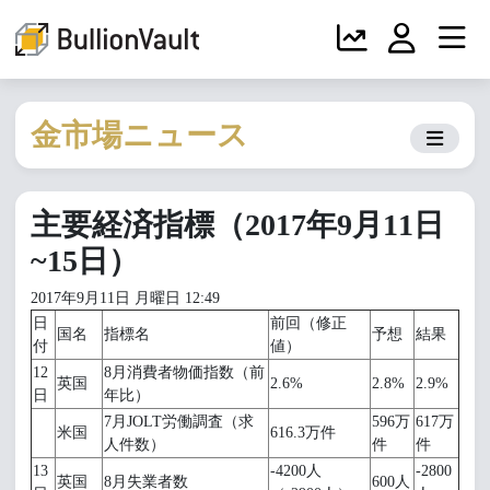
金市場ニュース
主要経済指標（2017年9月11日
~15日）
2017年9月11日 月曜日 12:49
日
前回（修正
国名
指標名
予想
結果
付
値）
12
8月消費者物価指数（前
英国
2.6%
2.8%
2.9%
日
年比）
7月JOLT労働調査（求
596万
617万
米国
616.3万件
人件数）
件
件
13
-4200人
-2800
英国
8月失業者数
600人