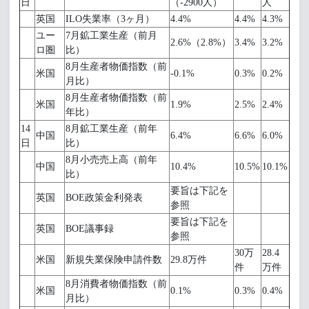
日
（-2900人）
人
英国
ILO失業率（3ヶ月）
4.4%
4.4%
4.3%
ユー
7月鉱工業生産（前月
2.6%（2.8%）
3.4%
3.2%
ロ圏
比）
8月生産者物価指数（前
米国
-0.1%
0.3%
0.2%
月比）
8月生産者物価指数（前
米国
1.9%
2.5%
2.4%
年比）
14
8月鉱工業生産（前年
中国
6.4%
6.6%
6.0%
日
比）
8月小売売上高（前年
中国
10.4%
10.5%
10.1%
比）
要旨は下記を
英国
BOE政策金利発表
参照
要旨は下記を
英国
BOE議事録
参照
30万
28.4
米国
新規失業保険申請件数
29.8万件
件
万件
8月消費者物価指数（前
米国
0.1%
0.3%
0.4%
月比）