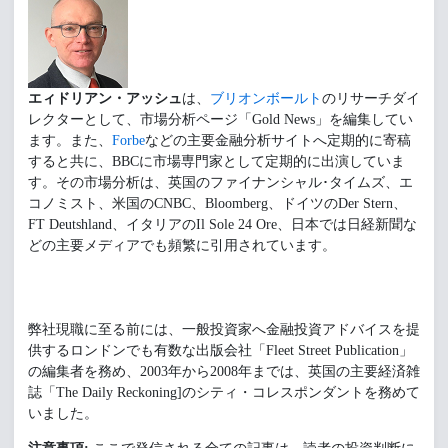
エィドリアン・アッシュ
は、
ブリオンボールト
のリサーチダイ
レクターとして、市場分析ページ「Gold News」を編集してい
ます。また、
Forbe
などの主要金融分析サイトへ定期的に寄稿
すると共に、BBCに市場専門家として定期的に出演していま
す。その市場分析は、英国のファイナンシャル･タイムズ、エ
コノミスト、米国のCNBC、Bloomberg、ドイツのDer Stern、
FT Deutshland、イタリアのIl Sole 24 Ore、日本では日経新聞な
どの主要メディアでも頻繁に引用されています。
弊社現職に至る前には、一般投資家へ金融投資アドバイスを提
供するロンドンでも有数な出版会社「Fleet Street Publication」
の編集者を務め、2003年から2008年までは、英国の主要経済雑
誌「The Daily Reckoning]のシティ・コレスポンダントを務めて
いました。