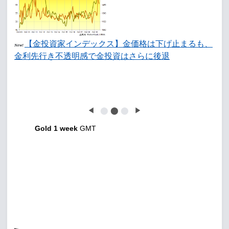
【金投資家インデックス】金価格は下げ止まるも、
New!
金利先行き不透明感で金投資はさらに後退
◀
⬤
⬤
⬤
▶
Gold 1 week
GMT