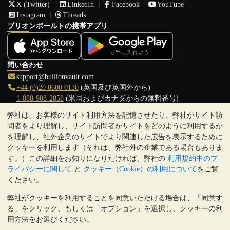
X (Twitter)
LinkedIn
Facebook
YouTube
Instagram
Threads
ブリオンボールトの携帯アプリ
問い合わせ
support@bullionvault.com
+44 (0)20 8600 0130
(英国及び英国外から)
1-888-908-2858
(米国およびカナダからの無料番号)
弊社は、お客様のサイト利用方法を記憶させたり、弊社がサイト訪
クリックして通話を開始
問者をより理解し、サイト訪問者がサイトをどのように利用するか
営業時間:
を理解し、社外企業のサイトでより関連した広告を表示するために
9:00～20:30 (英国), 月曜日から金曜日
クッキーを利用します（それは、弊社外の企業である場合もありま
17:00～2:30（日本時間）, 月曜日から金曜日
す。）この詳細をお知りになりたければ、弊社の
利用規約中のプ
Galmarley Ltd T/A BullionVault
ライバシーに関して
と
クッキー（Cookie）の利用について
をご覧
3 Shortlands (7th Floor)
ください。
Hammersmith
弊社がクッキーを利用することを同意いただける場合は、「同意す
London
る」をクリック、もしくは「オプション」を選択し、クッキーの利
W6 8DA
用方法をお選びください。
United Kingdom