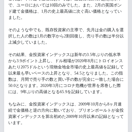
で、ユーロにおいては10回のみでした。また、2月の英国ポン
ド建て金価格は、1月の史上最高値に次ぐ高い価格となってい
ました。
そのような中でも、既存投資家の主導で、先月は金の購入を選
択した人の数は1月の数字から2割回復し、売り手の数は半分以
上減少していました。
その結果、金投資家インデックスは新年の3.5年ぶりの低水準
から3.9ポイント上昇し、ドル相場が2020年8月にトロイオンス
あたり2075ドルという現物金地金市場の史上最高値を記録して
以来最も早いペースの上昇となり、54.5となりました。この指
数は、月間で売り手の数と買い手の数が完全に一致した場合に
50.0となります。2020年3月にコロナ危機が世界を席巻した際
には、9年ぶりの高値となる65.9を記録しています。
ちなみに、金投資家インデックスは、2009年10月から8ヶ月連
続で金価格と逆の方向に動いており、ブリオンボールトが金投
資家インデックスを算出初めた2009年10月以来の記録となって
います。