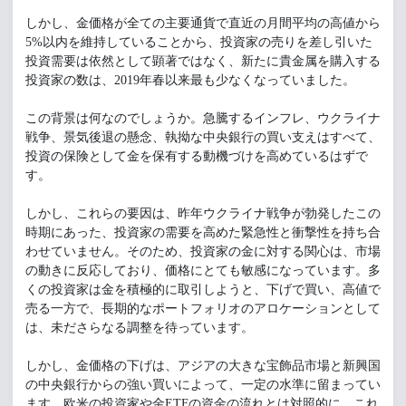
しかし、金価格が全ての主要通貨で直近の月間平均の高値から
5%以内を維持していることから、投資家の売りを差し引いた
投資需要は依然として顕著ではなく、新たに貴金属を購入する
投資家の数は、2019年春以来最も少なくなっていました。
この背景は何なのでしょうか。急騰するインフレ、ウクライナ
戦争、景気後退の懸念、執拗な中央銀行の買い支えはすべて、
投資の保険として金を保有する動機づけを高めているはずで
す。
しかし、これらの要因は、昨年ウクライナ戦争が勃発したこの
時期にあった、投資家の需要を高めた緊急性と衝撃性を持ち合
わせていません。そのため、投資家の金に対する関心は、市場
の動きに反応しており、価格にとても敏感になっています。多
くの投資家は金を積極的に取引しようと、下げで買い、高値で
売る一方で、長期的なポートフォリオのアロケーションとして
は、未ださらなる調整を待っています。
しかし、金価格の下げは、アジアの大きな宝飾品市場と新興国
の中央銀行からの強い買いによって、一定の水準に留まってい
ます。欧米の投資家や金ETFの資金の流れとは対照的に、これ