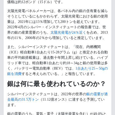
価格は約12ポンド（15ドル）です。
太陽光発電パネルメーカーは、各パネル内の銀の含有量を減ら
そうとしているにもかかわらず、太陽光発電における銀の使用
量は、2021年には13％増加して3,200トンを超えています。
2022年4月のシルバー・インスティテュートの報告書では、世
界の銀の産業需要のうち、
太陽光発電が24％近く
を占め、2013
年の11％、2006年の2％から増加していると推定しています。
また、シルバーインスティテュートは、「現在、内燃機関
（ICE）軽自動車1台あたり15-28グラム（g）と推定される自動
車の平均銀搭載量は、過去数十年間上昇し続けている。ハイブ
リッド車では、軽自動車1台あたり約18～34gと銀の使用量は多
く、バッテリー電気自動車（BEV）では
、1台あたり25～50gの
銀を消費
すると考えられている。」と報告しています。
銀は何に最も使われているのか？
シルバーインスティテュートは、2022年の世界の
銀の需要が過
去最高の31.5万トン
（11.12億オンス）に達すると予測してい
ます。
銀の需要のうち、電気・電子（太陽光発電を含む）が49.0%と