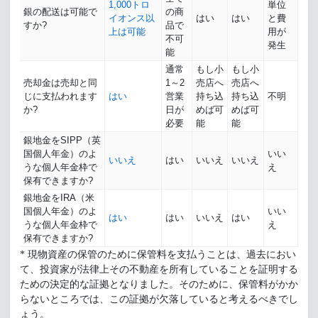
1,000トロ
単位
銀の配送は可能で
の商
イオンス以
はい
はい
と費
すか?
品で
上は可能
用が
不可
発生
能
通常
もし小
もし小
売却金は売却と同
1～2
売店へ
売店へ
じに支払われます
はい
営業
持ち込
持ち込
不明
か?
日が
めば可
めば可
必要
能
能
銀地金をSIPP（英
国個人年金）のよ
いい
いいえ
はい
いいえ
いいえ
うな個人年金枠で
え
保有できますか?
銀地金をIRA（米
国個人年金）のよ
いい
はい
はい
いいえ
はい
うな個人年金枠で
え
保有できますか?
* 現物資産の保管のために保管料を支払うことは、過去におい
て、投資家が法律上その不動産を所有していることを証明する
ための決定的な証拠となりました。そのために、保管料がかか
らないところでは、この証拠が欠落していると考えるべきでし
ょう。