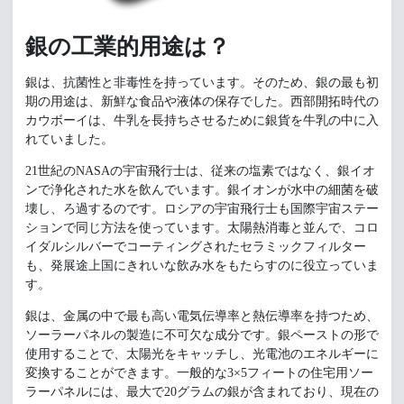
銀の工業的用途は？
銀は、抗菌性と非毒性を持っています。そのため、銀の最も初
期の用途は、新鮮な食品や液体の保存でした。西部開拓時代の
カウボーイは、牛乳を長持ちさせるために銀貨を牛乳の中に入
れていました。
21世紀のNASAの宇宙飛行士は、従来の塩素ではなく、銀イオ
ンで浄化された水を飲んでいます。銀イオンが水中の細菌を破
壊し、ろ過するのです。ロシアの宇宙飛行士も国際宇宙ステー
ションで同じ方法を使っています。太陽熱消毒と並んで、コロ
イダルシルバーでコーティングされたセラミックフィルター
も、発展途上国にきれいな飲み水をもたらすのに役立っていま
す。
銀は、金属の中で最も高い電気伝導率と熱伝導率を持つため、
ソーラーパネルの製造に不可欠な成分です。銀ペーストの形で
使用することで、太陽光をキャッチし、光電池のエネルギーに
変換することができます。一般的な3×5フィートの住宅用ソー
ラーパネルには、最大で20グラムの銀が含まれており、現在の