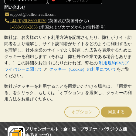
問い合わせ
support@bullionvault.com
+44 (0)20 8600 0130
(英国及び英国外から)
1-888-908-2858
(米国およびカナダからの無料番号)
弊社は、お客様のサイト利用方法を記憶させたり、弊社がサイト訪
クリックして通話を開始
問者をより理解し、サイト訪問者がサイトをどのように利用するか
営業時間:
を理解し、社外企業のサイトでより関連した広告を表示するために
9:00～20:30 (英国), 月曜日から金曜日
クッキーを利用します（それは、弊社外の企業である場合もありま
17:00～2:30（日本時間）, 月曜日から金曜日
す。）この詳細をお知りになりたければ、弊社の
利用規約中のプ
Galmarley Ltd T/A BullionVault
ライバシーに関して
と
クッキー（Cookie）の利用について
をご覧
3 Shortlands (7th Floor)
ください。
Hammersmith
弊社がクッキーを利用することを同意いただける場合は、「同意す
London
る」をクリック、もしくは「オプション」を選択し、クッキーの利
W6 8DA
用方法をお選びください。
United Kingdom
注:
貴金属の価値は下落することもあれば上昇することもありま
オプション
同意する
す。過去の傾向は、将来の価格の動きを保証するものではありませ
ん。BullionVaultのウェブサイト上、もしくはBullionVaultとのコミ
ュニケーション上のいかなる内容も、投資に関する助言ではありま
ブリオンボールト：金・銀・プラチナ・パラジウム価
せん。顧客は、金及び銀地金を所有することが適切かどうかを判断
格/取引アプリ