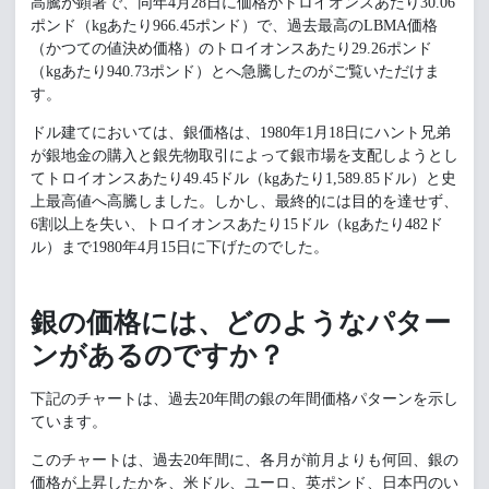
高騰が顕著で、同年4月28日に価格がトロイオンスあたり30.06
ポンド（kgあたり966.45ポンド）で、過去最高のLBMA価格
（かつての値決め価格）のトロイオンスあたり29.26ポンド
（kgあたり940.73ポンド）とへ急騰したのがご覧いただけま
す。
ドル建てにおいては、銀価格は、1980年1月18日にハント兄弟
が銀地金の購入と銀先物取引によって銀市場を支配しようとし
てトロイオンスあたり49.45ドル（kgあたり1,589.85ドル）と史
上最高値へ高騰しました。しかし、最終的には目的を達せず、
6割以上を失い、トロイオンスあたり15ドル（kgあたり482ド
ル）まで1980年4月15日に下げたのでした。
銀の価格には、どのようなパター
ンがあるのですか？
下記のチャートは、過去20年間の銀の年間価格パターンを示し
ています。
このチャートは、過去20年間に、各月が前月よりも何回、銀の
価格が上昇したかを、米ドル、ユーロ、英ポンド、日本円のい