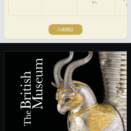
い。
い
口座開設