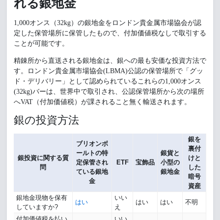
れる銀地金
1,000オンス（32kg）の銀地金をロンドン貴金属市場協会が認
定した保管場所に保管したもので、付加価値税なしで取引する
ことが可能です。
精錬所から直送される銀地金は、銀への最も安価な投資方法で
す。ロンドン貴金属市場協会(LBMA)公認の保管場所で「グッ
ド・デリバリー」として認められているこれらの1,000オンス
(32kg)バーは、世界中で取引され、公認保管場所から次の場所
へVAT（付加価値税）が課されること無く輸送されます。
銀の投資方法
銀を
ブリオンボ
裏付
ールトの特
銀貨と
銀投資に関する質
けと
定保管され
ETF
宝飾品
小型の
問
した
ている銀地
銀地金
暗号
金
資産
銀地金現物を保有
いい
はい
はい
はい
不明
していますか?
え
付加価値税を払い
いい