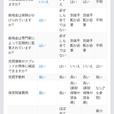
いいえ
はい
はい
不明
ますか?
え
必ず
銀地金は保険がか
しも
別途手
別途手
けられています
はい
全て
配が必
配が必
不明
か?
では
要
要
ない
必ず
銀地金は専門家に
しも
別途手
別途手
よって定期的に監
はい
全て
配が必
配が必
不明
査されています
では
要
要
か?
ない
売買価格やスプレ
ッドが簡単に確認
はい
はい
いいえ
いいえ
はい
できますか?
売買手数料
低い
低い
高い
高い
低い
高い
高い
(家財
(家財
なし(*
保管関連費用
低い
低い
保険や
保険や
を参
貸金
貸金
照)
庫)
庫)
ほぼ
最小
全て