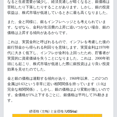
なると生産需要が減少し、経済見通しが暗くなると、銀価格は
苦戦したり下落したりすることがあります。しかし、銀の投資
収益は、株式市場が低迷しているときに最も高くなりました。
また、金と同様に、銀もインフレヘッジとも考えられていま
す。なぜなら、金利が生活費の上昇に追いつかない場合、銀の
価格は上昇する傾向があるからです。
これは、実質金利と呼ばれるもので、インフレを考慮した後の
銀行預金から得られる利回りを意味します。実質金利は1970年
代に大きく低下し、インフレが金利を上回ったため、貯蓄者が
実質的に資産価値を失うことになりました。これは、2000年初
頭にも起こり、株式市場が低迷した際に銀投資はより良い投資
効果を見せたのでした。
金と銀の価格は連動する傾向があり、1968年以来、この2つの
金属は0.63という非常に近い相関関係を持っています（1.0は
完全な相関関係）。しかし、銀の価格はより変動が激しいので
す。金価格が1%上下するごとに、銀価格は平均して3%動きま
す。