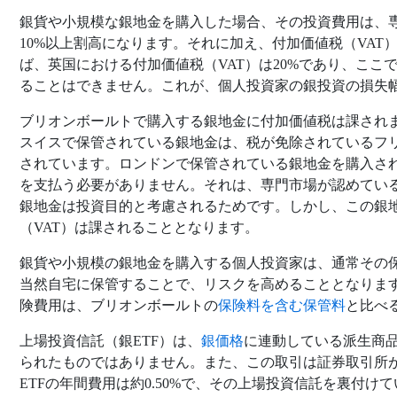
銀貨や小規模な銀地金を購入した場合、その投資費用は、
10%以上割高になります。それに加え、付加価値税（VAT
ば、英国における付加価値税（VAT）は20%であり、ここ
ることはできません。これが、個人投資家の銀投資の損失
ブリオンボールトで購入する銀地金に付加価値税は課され
スイスで保管されている銀地金は、税が免除されているフ
されています。ロンドンで保管されている銀地金を購入された
を支払う必要がありません。それは、専門市場が認めてい
銀地金は投資目的と考慮されるためです。しかし、この銀
（VAT）は課されることとなります。
銀貨や小規模の銀地金を購入する個人投資家は、通常その
当然自宅に保管することで、リスクを高めることとなりま
険費用は、ブリオンボールトの
保険料を含む保管料
と比べ
上場投資信託（銀ETF）は、
銀価格
に連動している派生商
られたものではありません。また、この取引は証券取引所
ETFの年間費用は約0.50%で、その上場投資信託を裏付