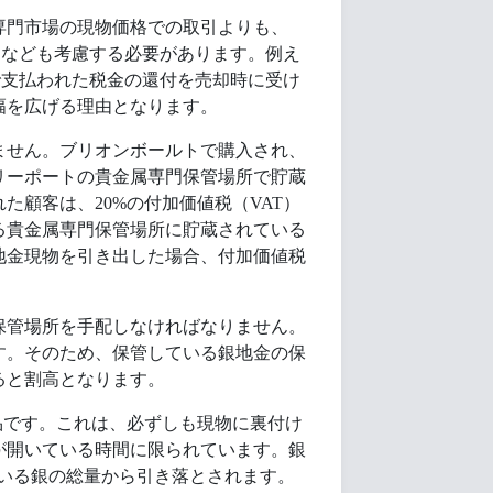
専門市場の現物価格での取引よりも、
）なども考慮する必要があります。例え
で支払われた税金の還付を売却時に受け
幅を広げる理由となります。
ません。ブリオンボールトで購入され、
リーポートの貴金属専門保管場所で貯蔵
顧客は、20%の付加価値税（VAT）
る貴金属専門保管場所に貯蔵されている
地金現物を引き出した場合、付加価値税
保管場所を手配しなければなりません。
す。そのため、保管している銀地金の保
ると割高となります。
品です。これは、必ずしも現物に裏付け
が開いている時間に限られています。銀
けている銀の総量から引き落とされます。