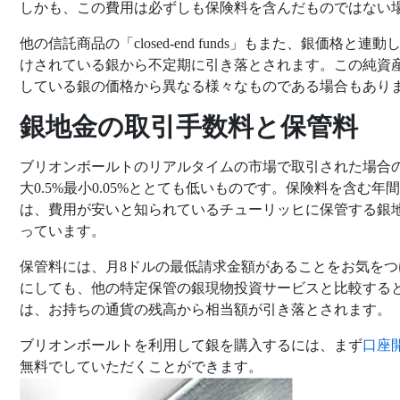
しかも、この費用は必ずしも保険料を含んだものではない
他の信託商品の「closed-end funds」もまた、銀価格
けされている銀から不定期に引き落とされます。この純資
している銀の価格から異なる様々なものである場合もあり
銀地金の取引手数料と保管料
ブリオンボールトのリアルタイムの市場で取引された場合
大0.5%最小0.05%ととても低いものです。保険料を含む年
は、費用が安いと知られているチューリッヒに保管する銀
っています。
保管料には、月8ドルの最低請求金額があることをお気を
にしても、他の特定保管の銀現物投資サービスと比較する
は、お持ちの通貨の残高から相当額が引き落とされます。
ブリオンボールトを利用して銀を購入するには、まず
口座
無料でしていただくことができます。