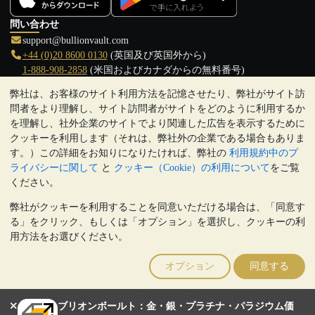
問い合わせ
support@bullionvault.com
+44 (0)20 8600 0130
(英国及び英国外から)
1-888-908-2858
(米国およびカナダからの無料番号)
弊社は、お客様のサイト利用方法を記憶させたり、弊社がサイト訪
クリックして通話を開始
問者をより理解し、サイト訪問者がサイトをどのように利用するか
営業時間:
を理解し、社外企業のサイトでより関連した広告を表示するために
9:00～20:30 (英国), 月曜日から金曜日
クッキーを利用します（それは、弊社外の企業である場合もありま
17:00～2:30（日本時間）, 月曜日から金曜日
す。）この詳細をお知りになりたければ、弊社の
利用規約中のプ
Galmarley Ltd T/A BullionVault
ライバシーに関して
と
クッキー（Cookie）の利用について
をご覧
3 Shortlands (7th Floor)
ください。
Hammersmith
弊社がクッキーを利用することを同意いただける場合は、「同意す
London
る」をクリック、もしくは「オプション」を選択し、クッキーの利
W6 8DA
用方法をお選びください。
United Kingdom
注:
貴金属の価値は下落することもあれば上昇することもありま
オプション
同意する
す。過去の傾向は、将来の価格の動きを保証するものではありませ
ん。BullionVaultのウェブサイト上、もしくはBullionVaultとのコミ
ュニケーション上のいかなる内容も、投資に関する助言ではありま
ブリオンボールト：金・銀・プラチナ・パラジウム価
せん。顧客は、金及び銀地金を所有することが適切かどうかを判断