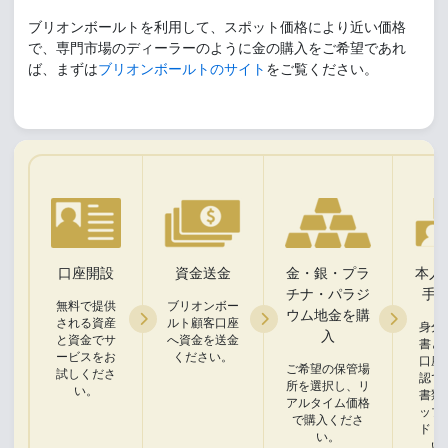
ブリオンボールトを利用して、スポット価格により近い価格
で、専門市場のディーラーのように金の購入をご希望であれ
ば、まずは
ブリオンボールトのサイト
をご覧ください。
口座開設
資金送金
金・銀・プラ
本人
チナ・パラジ
手
無料で提供
ブリオンボー
ウム地金を購
される資産
ルト顧客口座
身分
入
と資金でサ
へ資金を送金
書と
ービスをお
ください。
口座
ご希望の保管場
試しくださ
認で
所を選択し、リ
い。
書類
アルタイム価格
ップ
で購入くださ
ドく
い。
い