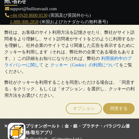
問い合わせ
support@bullionvault.com
+44 (0)20 8600 0130
(英国及び英国外から)
1-888-908-2858
(米国およびカナダからの無料番号)
弊社は、お客様のサイト利用方法を記憶させたり、弊社がサイト訪
クリックして通話を開始
問者をより理解し、サイト訪問者がサイトをどのように利用するか
営業時間:
を理解し、社外企業のサイトでより関連した広告を表示するために
9:00～20:30 (英国), 月曜日から金曜日
クッキーを利用します（それは、弊社外の企業である場合もありま
17:00～2:30（日本時間）, 月曜日から金曜日
す。）この詳細をお知りになりたければ、弊社の
利用規約中のプ
Galmarley Ltd T/A BullionVault
ライバシーに関して
と
クッキー（Cookie）の利用について
をご覧
3 Shortlands (7th Floor)
ください。
Hammersmith
弊社がクッキーを利用することを同意いただける場合は、「同意す
London
る」をクリック、もしくは「オプション」を選択し、クッキーの利
W6 8DA
用方法をお選びください。
United Kingdom
注:
貴金属の価値は下落することもあれば上昇することもありま
オプション
同意する
す。過去の傾向は、将来の価格の動きを保証するものではありませ
ん。BullionVaultのウェブサイト上、もしくはBullionVaultとのコミ
ュニケーション上のいかなる内容も、投資に関する助言ではありま
ブリオンボールト：金・銀・プラチナ・パラジウム価
せん。顧客は、金及び銀地金を所有することが適切かどうかを判断
格/取引アプリ
するために、専門家の助言を求めることをお勧めします。