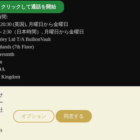
クリックして通話を開始
間:
～20:30 (英国), 月曜日から金曜日
00～2:30（日本時間）, 月曜日から金曜日
ley Ltd T/A BullionVault
tlands (7th Floor)
rsmith
n
DA
d Kingdom
サ
のではありません。BullionVault
ー
る助言ではありません。顧客は、金及び銀地金
社
オプション
同意する
ョ