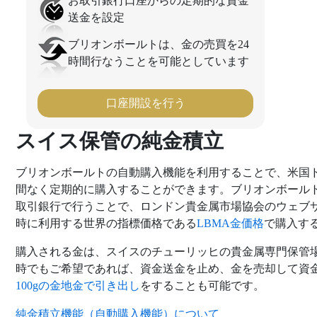
お取引銀行口座からの定期的な資金
送金を設定
ブリオンボールトは、金の売買を24
時間行なうことを可能としています
口座開設を行う
スイス保管の純金積立
ブリオンボールトの自動購入機能を利用することで、米国
間なく定期的に購入することができます。ブリオンボール
取引銀行で行うことで、ロンドン貴金属市場協会のウェブ
時に利用する世界の指標価格である
LBMA金価格
で購入す
購入される金は、スイスのチューリッヒの貴金属専門保管
時でもご希望であれば、資金送金を止め、金を売却して資
100gの金地金で引き出し
をすることも可能です。
純金積立機能（自動購入機能）について