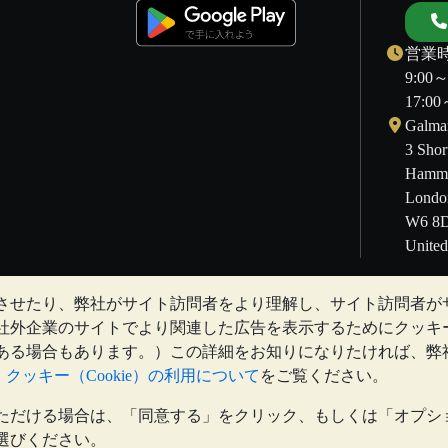
営業時
9:00
17:
Galmar
3 Shor
Hamme
Londo
W6 8
Unite
させたり、弊社がサイト訪問者をより理解し、サイト訪問者が
することもあります。過去の傾向は、将来の価格の動きを保証するも
社外企業のサイトでより関連した広告を表示するためにクッキ
Vaultとのコミュニケーション上のいかなる内容も、投資に関す
ある場合もあります。）この詳細をお知りになりたければ、弊
るために、専門家の助言を求めることをお勧めします。
と
クッキー（Cookie）の利用について
をご覧ください。
ただける場合は、「同意する」をクリック、もしくは「オプシ
red in England and Wales 4943684
BullionVault Ltd © 2026
選びください。