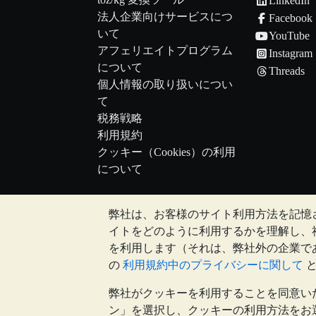
LinkedIn
法人企業向けサービスにつ
Facebook
いて
YouTube
アフェリエイトプログラム
Instagram
について
Threads
個人情報の取り扱いについ
て
税務戦略
利用規約
クッキー（Cookies）の利用
について
弊社は、お客様のサイト利用方法を記憶
注:
貴金属の価値は下落することもあれば上昇
イトをどのように利用するかを理解し、
のウェブサイト上、もしくはBullion
を利用します（それは、弊社外の企業で
を所有することが適切かどうかを判断す
の
利用規約中のプライバシーに関して
弊社がクッキーを利用することを同意い
Galmarley Ltd, trading as BullionVault, registe
ン」を選択し、クッキーの利用方法をお