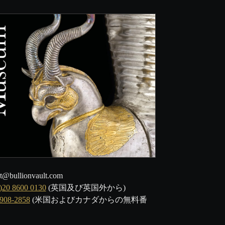
t@bullionvault.com
)20 8600 0130
(英国及び英国外から)
-908-2858
(米国およびカナダからの無料番