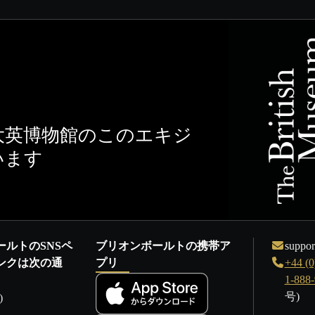
大英博物館のこのエキジ
います
ールトのSNSペ
ブリオンボールトの携帯ア
suppor
ンクは次の通
プリ
+44 (0
1-888
号)
)