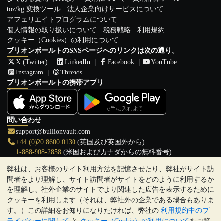
toz/kg 変換ツール
法人企業向けサービスについて
アフェリエイトプログラムについて
個人情報の取り扱いについて
税務戦略
利用規約
クッキー（Cookies）の利用について
ブリオンボールトのSNSページへのリンクは次の通り。
X (Twitter)
LinkedIn
Facebook
YouTube
Instagram
Threads
ブリオンボールトの携帯アプリ
問い合わせ
support@bullionvault.com
+44 (0)20 8600 0130
(英国及び英国外から)
1-888-908-2858
(米国およびカナダからの無料番号)
弊社は、お客様のサイト利用方法を記憶させたり、弊社がサイト訪
クリックして通話を開始
問者をより理解し、サイト訪問者がサイトをどのように利用するか
営業時間:
を理解し、社外企業のサイトでより関連した広告を表示するために
9:00～20:30 (英国), 月曜日から金曜日
クッキーを利用します（それは、弊社外の企業である場合もありま
17:00～2:30（日本時間）, 月曜日から金曜日
す。）この詳細をお知りになりたければ、弊社の
利用規約中のプ
Galmarley Ltd T/A BullionVault
ライバシーに関して
と
クッキー（Cookie）の利用について
をご覧