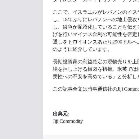
ここで、イスラエルがレバノンのイス
し、18年ぶりにレバノンへの地上侵
し、紛争が泥沼化していることを伝え
げを行いマイナス金利の可能性を否定し
通しをトロイオンスあたり2900ドル
のように紹介しています。
長期投資家の利益確定の現物売りを上
場を押し上げる構図を指摘。米英では
実性への不安を高めている」と分析し
この記事全文は時事通信社のJiji Commo
出典元
:
Jiji Commodity