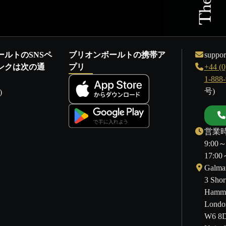
ールトのSNSペ
ブリオンボールトの携帯ア
suppor
ンクは次の通
プリ
+44 (0
1-888
号)
)
営業時
9:00
17:
Galmar
3 Shor
Hamme
Londo
W6 8