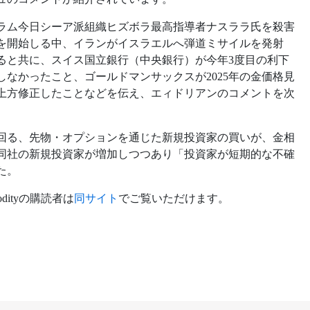
ラム今日シーア派組織ヒズボラ最高指導者ナスララ氏を殺害
攻を開始しる中、イランがイスラエルへ弾道ミサイルを発射
ると共に、スイス国立銀行（中央銀行）が今年3度目の利下
なかったこと、ゴールドマンサックスが2025年の金価格見
へ上方修正したことなどを伝え、エィドリアンのコメントを次
回る、先物・オプションを通じた新規投資家の買いが、金相
同社の新規投資家が増加しつつあり「投資家が短期的な不確
た。
dityの購読者は
同サイト
でご覧いただけます。