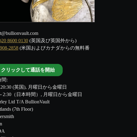
t@bullionvault.com
)20 8600 0130
(英国及び英国外から)
-908-2858
(米国およびカナダからの無料番
クリックして通話を開始
間:
～20:30 (英国), 月曜日から金曜日
00～2:30（日本時間）, 月曜日から金曜日
ley Ltd T/A BullionVault
tlands (7th Floor)
rsmith
n
DA